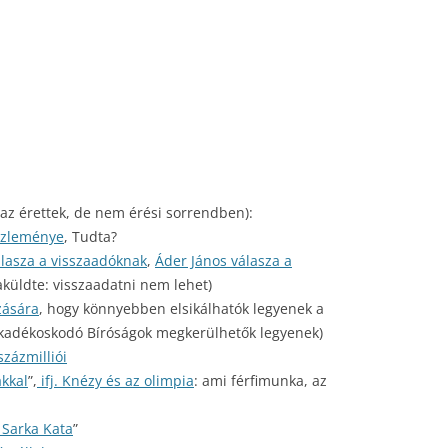
 az érettek, de nem érési sorrendben):
özleménye
, Tudta?
lasza a visszaadóknak
,
Áder János válasza a
aküldte: visszaadatni nem lehet)
zására
, hogy könnyebben elsikálhatók legyenek a
 akadékoskodó Bíróságok megkerülhetők legyenek)
zázmilliói
akkal
”,
ifj. Knézy és az olimpia
: ami férfimunka, az
 Sarka Kata
”