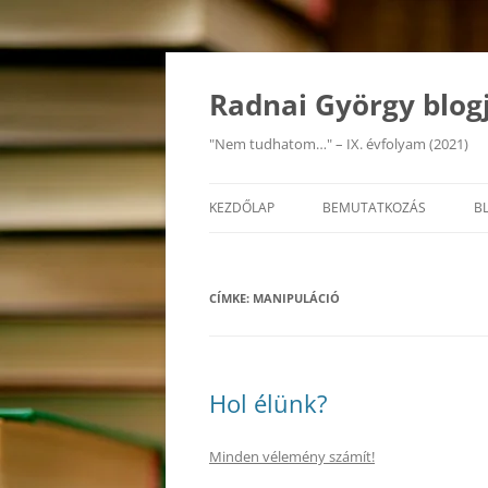
Kilépés
a
tartalomba
Radnai György blog
"Nem tudhatom…" – IX. évfolyam (2021)
KEZDŐLAP
BEMUTATKOZÁS
B
CÍMKE:
MANIPULÁCIÓ
Hol élünk?
Minden vélemény számít!