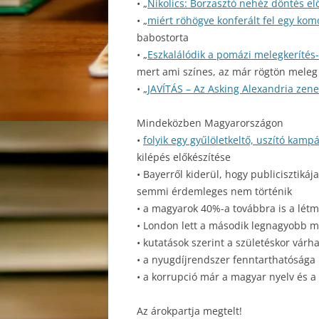
• „
Nikolics: Borzasztó nehéz döntés elő
• „
miért röhögve konferált fel egy komo
babostorta
• „
Eszkalálódik a pomázi melegkerítés-p
mert ami színes, az már rögtön meleg 
• „
JAVÍTÁS – Az Asking Alexandria zene
Mindeközben Magyarországon
•
folyik egy gyűlöletkeltő, uszító kam
kilépés előkészítése
• Bayerről kiderül, hogy publicisztikáj
semmi érdemleges nem történik
• a magyarok 40%-a továbbra is a létm
• London lett a második legnagyobb m
• kutatások szerint a születéskor várh
• a nyugdíjrendszer fenntarthatósága
• a korrupció már a magyar nyelv és a
Az árokpartja megtelt!