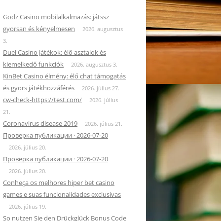
Godz Casino mobilalkalmazás: játssz
gyorsan és kényelmesen
2026. augusztus
3.
Duel Casino játékok: élő asztalok és
kiemelkedő funkciók
2026. augusztus 3.
KinBet Casino élmény: élő chat támogatás
és gyors játékhozzáférés
2026. július 27.
cw-check-https://test.com/
2026. július
21.
Coronavirus disease 2019
2026. július 21.
Проверка публикации · 2026-07-20
2026. július 20.
Проверка публикации · 2026-07-20
2026. július 20.
Conheça os melhores hiper bet casino
games e suas funcionalidades exclusivas
2026. július 19.
So nutzen Sie den Drückglück Bonus Code