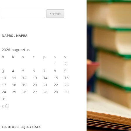
Keresés:
NAPRÓL NAPRA
2026. augusztus
h
K
s
c
p
s
v
1
2
3
4
5
6
7
8
9
10
11
12
13
14
15
16
17
18
19
20
21
22
23
24
25
26
27
28
29
30
31
« júl
LEGUTÓBBI BEJEGYZÉSEK