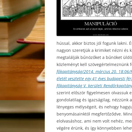
hússal, akkor biztos jól fogunk lakni. 
nagyon szeretjük a krimiket nézni és ki
megtalálják bűnözőket a bűnöket üldöz
közleményt kell szövegértelmeznünk fe
főkapitányság/2014. március 20. 18:06/
életét vesztette egy 41 éves budapesti fé
főkapitányság V. kerületi Rendőrkapitány
szerint először figyelmesen olvassuk 
gondolatilag és igazságilag, nézzünk 
lényeges mélységeit, és nehogy hagyj
benyomásainktól megfertőződve. Minde
elolvasáshoz, ami nem volt nehéz, mert
végére érünk, és így könnyebben lehet