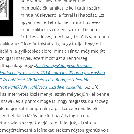
bele vannak keverve mindenféle
manipulációk, amiket le kell tudni szűrni,
mint a húslevesről a forralási habzást. Ezt
ugyan nem értettük, mert mi a húslevest
enni szoktuk csak, nem szűrni. De nem
érdekes a leves, mert ha „rizsa” is van utána
És akkor az Ofő már folytatta is, hogy tudja, hogy mi
találni a gyilkosokat előre, mint a Hír tv, még mielőtt
ő igazi szervek, ezért most azt a rendőrségi
lfogásilag, hogy „
Közlemény/Budapesti Rendőr-
Rendőri eljárás során 2014. március 20-án a fővárosban
rfi./A haláleset körülményeit a Budapesti Rendőr-
ság Rendkívüli Haláleseti Osztálya vizsgálja.
” Az Ofő
el az internetes közleményt, aztán mélyedjünk el benne
a szavak és a pontok mögé is, hogy meglássuk a szöveg
uk magunkat manipulálni a prekoncepcionális elő
n beteketóriázás nélkül hozzá is fogtunk az
 a rövid szövegek elejét sem felejtjük, el mire a
 megértelmezni a leírtakat. Nekem rögtön gyanús volt,