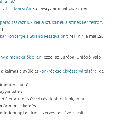
tt állok
”
ly hírt Marsi Ani
kó”, avagy ami habos, az nem
ara: szavazniuk kell a szülőknek a színes kerítésről
”,
is
kar koncertje a Strand Fesztiválon
”: MTI hír, a mai 29.
pány a menekülők ellen
, ezzel az Európai Unióból való
a alkalmas a gyűlölet
konkrét cselekvéssé váltására
, de
inimum alatt él
agyar város
ató élettartam 5 évvel rövidebb nálunk, mint…
 már nem is kérdés
 mindennapi életünk szerves részévé is vált