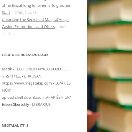
ohne Einzahlung für einen erfolgreichen
Start
2026. július 18.
Unlocking the Secrets of Magical Vegas
Casino Promotions and Offers
2026.
július 18.
LEGUTÓBBI HOZZÁSZÓLÁSOK
erotik
-
TELEFONON NYILATKOZOTT…
샌즈카지노
-
ETIKUSAN…
https://www.megatakip.com
-
„APÁK ÉS
FIÚK”
upload shell download
-
„APÁK ÉS FIÚK”
Eileen Skertchly
-
LIBRARIUS
MEGTALÁL ITT IS