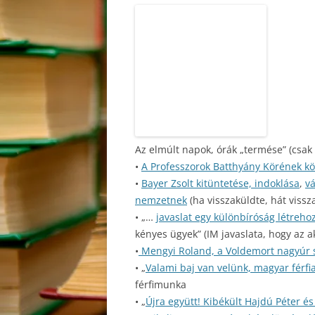
Az elmúlt napok, órák „termése” (csak
•
A Professzorok Batthyány Körének k
•
Bayer Zsolt kitüntetése, indoklása
,
vá
nemzetnek
(ha visszaküldte, hát vissz
• „…
javaslat egy különbíróság létreho
kényes ügyek” (IM javaslata, hogy az
•
Mengyi Roland, a Voldemort nagyúr s
• „
Valami baj van velünk, magyar férfi
férfimunka
• „
Újra együtt! Kibékült Hajdú Péter és