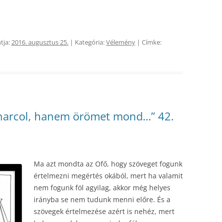
tja:
2016. augusztus 25.
| Kategória:
Vélemény
| Címke:
harcol, hanem örömet mond…” 42.
Ma azt mondta az Ofő, hogy szöveget fogunk
értelmezni megértés okából, mert ha valamit
nem fogunk föl agyilag, akkor még helyes
irányba se nem tudunk menni előre. És a
szövegek értelmezése azért is nehéz, mert