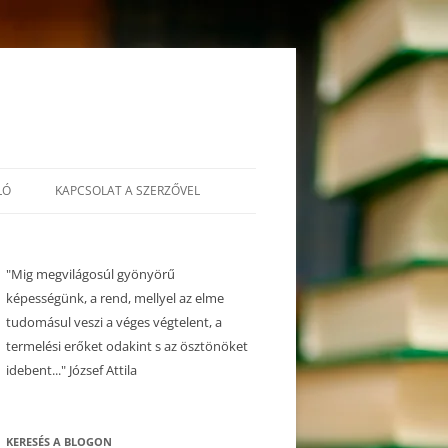
LÓ
KAPCSOLAT A SZERZŐVEL
"Mig megvilágosúl gyönyörű
képességünk, a rend, mellyel az elme
tudomásul veszi a véges végtelent, a
termelési erőket odakint s az ösztönöket
idebent..." József Attila
KERESÉS A BLOGON