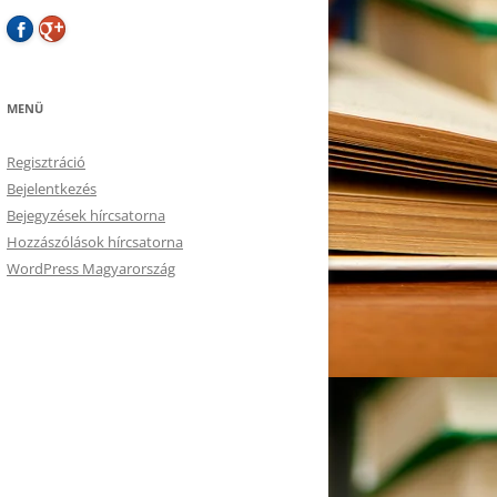
MENÜ
Regisztráció
Bejelentkezés
Bejegyzések hírcsatorna
Hozzászólások hírcsatorna
WordPress Magyarország