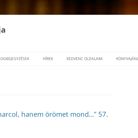
ja
LOGBEJEGYZÉSEK
HÍREK
KEDVENC OLDALAIM
KÖNYVAJÁN
harcol, hanem örömet mond…” 57.