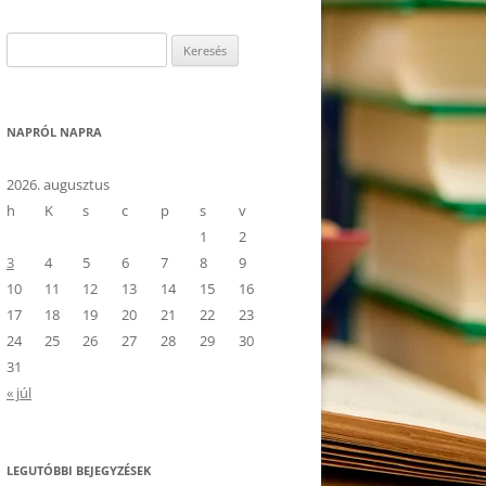
Keresés:
NAPRÓL NAPRA
2026. augusztus
h
K
s
c
p
s
v
1
2
3
4
5
6
7
8
9
10
11
12
13
14
15
16
17
18
19
20
21
22
23
24
25
26
27
28
29
30
31
« júl
LEGUTÓBBI BEJEGYZÉSEK