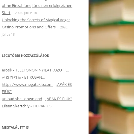
ohne Einzahlung für einen erfolgreichen
Start
2026. július 18.
Unlocking the Secrets of Magical Vegas
Casino Promotions and Offers
2026.
július 18.
LEGUTÓBBI HOZZÁSZÓLÁSOK
erotik
-
TELEFONON NYILATKOZOTT…
샌즈카지노
-
ETIKUSAN…
https://www.megatakip.com
-
„APÁK ÉS
FIÚK”
upload shell download
-
„APÁK ÉS FIÚK”
Eileen Skertchly
-
LIBRARIUS
MEGTALÁL ITT IS