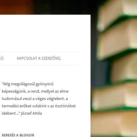
LÓ
KAPCSOLAT A SZERZŐVEL
"Mig megvilágosúl gyönyörű
képességünk, a rend, mellyel az elme
tudomásul veszi a véges végtelent, a
termelési erőket odakint s az ösztönöket
idebent..." József Attila
KERESÉS A BLOGON