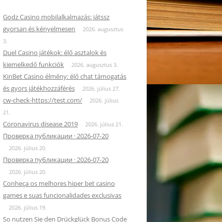
Godz Casino mobilalkalmazás: játssz
gyorsan és kényelmesen
2026. augusztus
3.
Duel Casino játékok: élő asztalok és
kiemelkedő funkciók
2026. augusztus 3.
KinBet Casino élmény: élő chat támogatás
és gyors játékhozzáférés
2026. július 27.
cw-check-https://test.com/
2026. július
21.
Coronavirus disease 2019
2026. július 21.
Проверка публикации · 2026-07-20
2026. július 20.
Проверка публикации · 2026-07-20
2026. július 20.
Conheça os melhores hiper bet casino
games e suas funcionalidades exclusivas
2026. július 19.
So nutzen Sie den Drückglück Bonus Code