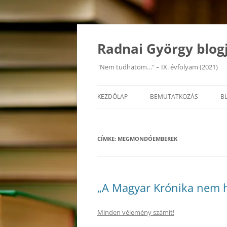
Kilépés
a
tartalomba
Radnai György blog
"Nem tudhatom…" – IX. évfolyam (2021)
KEZDŐLAP
BEMUTATKOZÁS
B
CÍMKE:
MEGMONDÓEMBEREK
„A Magyar Krónika nem 
Minden vélemény számít!