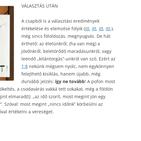
VÁLASZTÁS UTÁN
A csapból is a választási eredmények
értékelése és elemzése folyik (
itt
,
itt
,
itt
,
itt
,),
még sincs föloldozás, megnyugvás. De hát
érthető: az életünkről, (ha van még) a
jövőnkről, beletörődő maradásunkról, vagy
leendő „kitántorgás”-unkról van szó. Ezért az
1:8
nekünk mégsem nyolc, nem egykönnyen
felejthető kisiklás, hanem újabb, még
durvább jelzés:
így ne tovább
! A pofon most
iókeltés, a csodavárás vakká tett sokakat, még a földön
int elmarad(t): „az idő szorít, most megint jön egy
. Szóval: most megint „nincs időnk” körbeülni az
óval értékelni a vereséget.