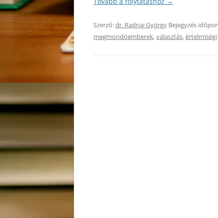
Tovább a folytatáshoz
→
Szerző:
dr. Radnai György
Bejegyzés időpon
megmondóemberek
,
választás
,
értelmiségi