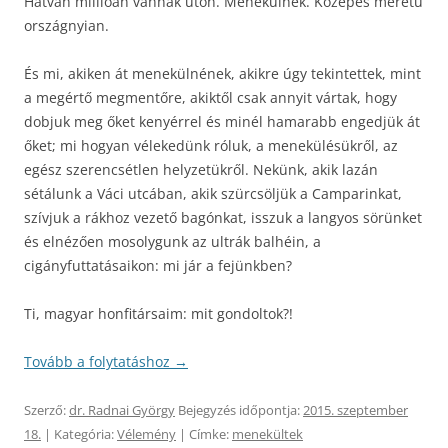
Hatvan millióan vannak úton. Menekülnek. Közepes méretű
országnyian.
És mi, akiken át menekülnének, akikre úgy tekintettek, mint
a megértő megmentőre, akiktől csak annyit vártak, hogy
dobjuk meg őket kenyérrel és minél hamarabb engedjük át
őket; mi hogyan vélekedünk róluk, a menekülésükről, az
egész szerencsétlen helyzetükről. Nekünk, akik lazán
sétálunk a Váci utcában, akik szürcsöljük a Camparinkat,
szívjuk a rákhoz vezető bagónkat, isszuk a langyos sörünket
és elnézően mosolygunk az ultrák balhéin, a
cigányfuttatásaikon: mi jár a fejünkben?
Ti, magyar honfitársaim: mit gondoltok?!
Tovább a folytatáshoz
→
Szerző:
dr. Radnai György
Bejegyzés időpontja:
2015. szeptember
18.
| Kategória:
Vélemény
| Címke:
menekültek