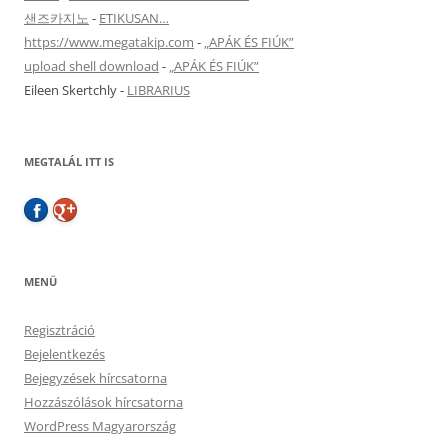
샌즈카지노
-
ETIKUSAN…
https://www.megatakip.com
-
„APÁK ÉS FIÚK”
upload shell download
-
„APÁK ÉS FIÚK”
Eileen Skertchly
-
LIBRARIUS
MEGTALÁL ITT IS
MENÜ
Regisztráció
Bejelentkezés
Bejegyzések hírcsatorna
Hozzászólások hírcsatorna
WordPress Magyarország