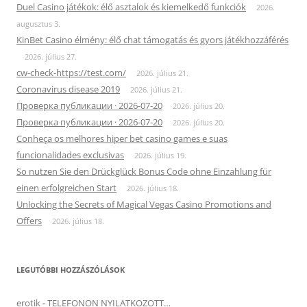
Duel Casino játékok: élő asztalok és kiemelkedő funkciók
2026.
augusztus 3.
KinBet Casino élmény: élő chat támogatás és gyors játékhozzáférés
2026. július 27.
cw-check-https://test.com/
2026. július 21.
Coronavirus disease 2019
2026. július 21.
Проверка публикации · 2026-07-20
2026. július 20.
Проверка публикации · 2026-07-20
2026. július 20.
Conheça os melhores hiper bet casino games e suas
funcionalidades exclusivas
2026. július 19.
So nutzen Sie den Drückglück Bonus Code ohne Einzahlung für
einen erfolgreichen Start
2026. július 18.
Unlocking the Secrets of Magical Vegas Casino Promotions and
Offers
2026. július 18.
LEGUTÓBBI HOZZÁSZÓLÁSOK
erotik
-
TELEFONON NYILATKOZOTT…