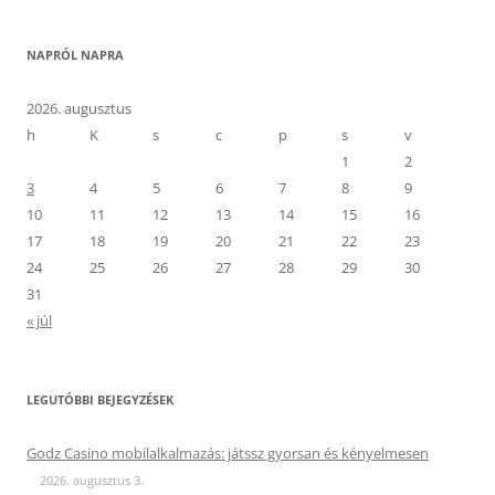
NAPRÓL NAPRA
2026. augusztus
h
K
s
c
p
s
v
1
2
3
4
5
6
7
8
9
10
11
12
13
14
15
16
17
18
19
20
21
22
23
24
25
26
27
28
29
30
31
« júl
LEGUTÓBBI BEJEGYZÉSEK
Godz Casino mobilalkalmazás: játssz gyorsan és kényelmesen
2026. augusztus 3.