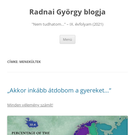
Kilépés
a
Radnai György blogja
tartalomba
"Nem tudhatom…" – IX. évfolyam (2021)
Menü
CÍMKE:
MENEKÜLTEK
„Akkor inkább átdobom a gyereket…”
Minden vélemény számít!