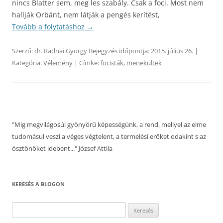
nincs Blatter sem, meg les szabály. Csak a foci. Most nem
hallják Orbánt, nem látják a pengés kerítést,
Tovább a folytatáshoz
→
Szerző:
dr. Radnai György
Bejegyzés időpontja:
2015. július 26.
|
Kategória:
Vélemény
| Címke:
focisták
,
menekültek
"Mig megvilágosúl gyönyörű képességünk, a rend, mellyel az elme
tudomásul veszi a véges végtelent, a termelési erőket odakint s az
ösztönöket idebent..." József Attila
KERESÉS A BLOGON
Keresés: