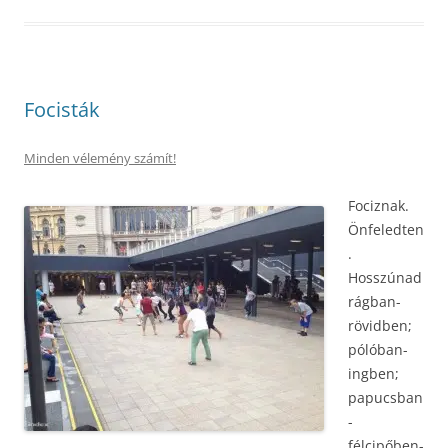
Focisták
Minden vélemény számít!
Fociznak.
Önfeledten
.
Hosszúnad
rágban-
rövidben;
pólóban-
ingben;
papucsban
-
félcipőben-