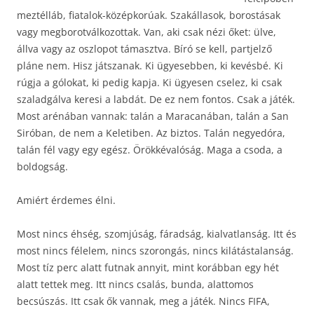
meztélláb, fiatalok-középkorúak. Szakállasok, borostásak
vagy megborotválkozottak. Van, aki csak nézi őket: ülve,
állva vagy az oszlopot támasztva. Bíró se kell, partjelző
pláne nem. Hisz játszanak. Ki ügyesebben, ki kevésbé. Ki
rúgja a gólokat, ki pedig kapja. Ki ügyesen cselez, ki csak
szaladgálva keresi a labdát. De ez nem fontos. Csak a játék.
Most arénában vannak: talán a Maracanában, talán a San
Siróban, de nem a Keletiben. Az biztos. Talán negyedóra,
talán fél vagy egy egész. Örökkévalóság. Maga a csoda, a
boldogság.
Amiért érdemes élni.
Most nincs éhség, szomjúság, fáradság, kialvatlanság. Itt és
most nincs félelem, nincs szorongás, nincs kilátástalanság.
Most tíz perc alatt futnak annyit, mint korábban egy hét
alatt tettek meg. Itt nincs csalás, bunda, alattomos
becsúszás. Itt csak ők vannak, meg a játék. Nincs FIFA,