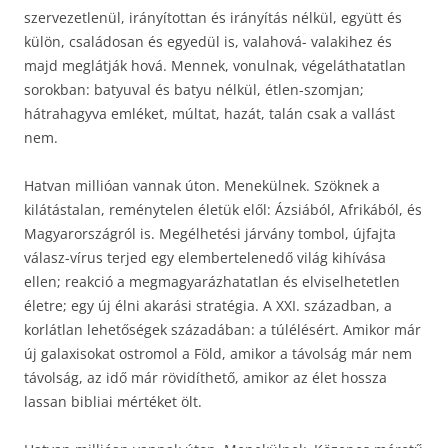
szervezetlenül, irányítottan és irányítás nélkül, együtt és
külön, családosan és egyedül is, valahová- valakihez és
majd meglátják hová. Mennek, vonulnak, végeláthatatlan
sorokban: batyuval és batyu nélkül, étlen-szomjan;
hátrahagyva emléket, múltat, hazát, talán csak a vallást
nem.
Hatvan millióan vannak úton. Menekülnek. Szöknek a
kilátástalan, reménytelen életük elől: Ázsiából, Afrikából, és
Magyarországról is. Megélhetési járvány tombol, újfajta
válasz-vírus terjed egy elembertelenedő világ kihívása
ellen; reakció a megmagyarázhatatlan és elviselhetetlen
életre; egy új élni akarási stratégia. A XXI. században, a
korlátlan lehetőségek századában: a túlélésért. Amikor már
új galaxisokat ostromol a Föld, amikor a távolság már nem
távolság, az idő már rövidíthető, amikor az élet hossza
lassan bibliai mértéket ölt.