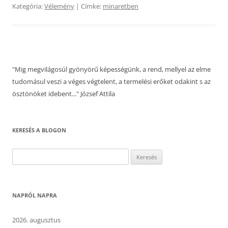
Kategória:
Vélemény
| Címke:
minaretben
"Mig megvilágosúl gyönyörű képességünk, a rend, mellyel az elme
tudomásul veszi a véges végtelent, a termelési erőket odakint s az
ösztönöket idebent..." József Attila
KERESÉS A BLOGON
Keresés:
NAPRÓL NAPRA
2026. augusztus