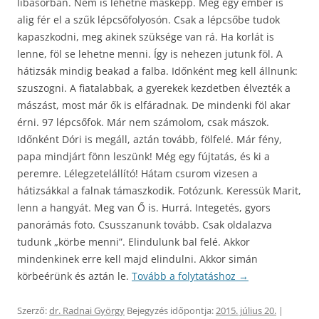
libasorban. Nem is lehetne másképp. Még egy ember is
alig fér el a szűk lépcsőfolyosón. Csak a lépcsőbe tudok
kapaszkodni, meg akinek szüksége van rá. Ha korlát is
lenne, föl se lehetne menni. Így is nehezen jutunk föl. A
hátizsák mindig beakad a falba. Időnként meg kell állnunk:
szuszogni. A fiatalabbak, a gyerekek kezdetben élvezték a
mászást, most már ők is elfáradnak. De mindenki föl akar
érni. 97 lépcsőfok. Már nem számolom, csak mászok.
Időnként Dóri is megáll, aztán tovább, fölfelé. Már fény,
papa mindjárt fönn leszünk! Még egy fújtatás, és ki a
peremre. Lélegzetelállító! Hátam csurom vizesen a
hátizsákkal a falnak támaszkodik. Fotózunk. Keressük Marit,
lenn a hangyát. Meg van Ő is. Hurrá. Integetés, gyors
panorámás foto. Csusszanunk tovább. Csak oldalazva
tudunk „körbe menni”. Elindulunk bal felé. Akkor
mindenkinek erre kell majd elindulni. Akkor simán
körbeérünk és aztán le.
Tovább a folytatáshoz
→
Szerző:
dr. Radnai György
Bejegyzés időpontja:
2015. július 20.
|