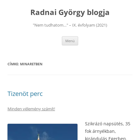
Kilépés
a
Radnai György blogja
tartalomba
"Nem tudhatom…" – IX. évfolyam (2021)
Menü
CÍMKE:
MINARETBEN
Tizenöt perc
Minden vélemény számít!
Szikrázó napsütés, 35
fok árnyékban,
kirándulás Egerben.