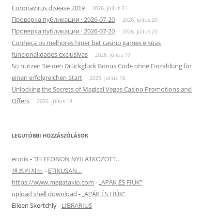
Coronavirus disease 2019
2026. július 21.
Проверка публикации · 2026-07-20
2026. július 20.
Проверка публикации · 2026-07-20
2026. július 20.
Conheça os melhores hiper bet casino games e suas
funcionalidades exclusivas
2026. július 19.
So nutzen Sie den Drückglück Bonus Code ohne Einzahlung für
einen erfolgreichen Start
2026. július 18.
Unlocking the Secrets of Magical Vegas Casino Promotions and
Offers
2026. július 18.
LEGUTÓBBI HOZZÁSZÓLÁSOK
erotik
-
TELEFONON NYILATKOZOTT…
샌즈카지노
-
ETIKUSAN…
https://www.megatakip.com
-
„APÁK ÉS FIÚK”
upload shell download
-
„APÁK ÉS FIÚK”
Eileen Skertchly
-
LIBRARIUS