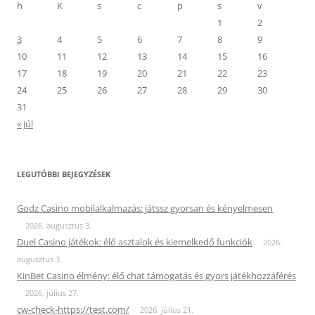
h
K
s
c
p
s
v
1
2
3
4
5
6
7
8
9
10
11
12
13
14
15
16
17
18
19
20
21
22
23
24
25
26
27
28
29
30
31
« júl
LEGUTÓBBI BEJEGYZÉSEK
Godz Casino mobilalkalmazás: játssz gyorsan és kényelmesen
2026. augusztus 3.
Duel Casino játékok: élő asztalok és kiemelkedő funkciók
2026.
augusztus 3.
KinBet Casino élmény: élő chat támogatás és gyors játékhozzáférés
2026. július 27.
cw-check-https://test.com/
2026. július 21.