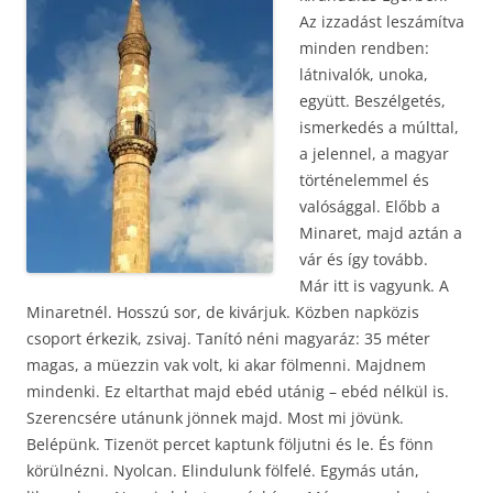
Az izzadást leszámítva
minden rendben:
látnivalók, unoka,
együtt. Beszélgetés,
ismerkedés a múlttal,
a jelennel, a magyar
történelemmel és
valósággal. Előbb a
Minaret, majd aztán a
vár és így tovább.
Már itt is vagyunk. A
Minaretnél. Hosszú sor, de kivárjuk. Közben napközis
csoport érkezik, zsivaj. Tanító néni magyaráz: 35 méter
magas, a müezzin vak volt, ki akar fölmenni. Majdnem
mindenki. Ez eltarthat majd ebéd utánig – ebéd nélkül is.
Szerencsére utánunk jönnek majd. Most mi jövünk.
Belépünk. Tizenöt percet kaptunk följutni és le. És fönn
körülnézni. Nyolcan. Elindulunk fölfelé. Egymás után,