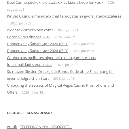
Duel Casino játékok: élő asztalok és kiemelkedő funkciók
2026.
augusztus 3.
KinBet Casino élmény: élő chat támogatás és gyors játékhozzáférés
2026. július 27.
cw-check-https://test.com/
2026. július 21.
Coronavirus disease 2019
2026. július 21.
Проверка публикации · 2026-07-20
2026. július 20.
Проверка публикации · 2026-07-20
2026. július 20.
Conheça os melhores hiper bet casino games e suas
funcionalidades exclusivas
2026. július 19.
So nutzen Sie den Drückglück Bonus Code ohne Einzahlung für
einen erfolgreichen Start
2026. július 18.
Unlocking the Secrets of Magical Vegas Casino Promotions and
Offers
2026. július 18.
LEGUTÓBBI HOZZÁSZÓLÁSOK
erotik
-
TELEFONON NYILATKOZOTT…