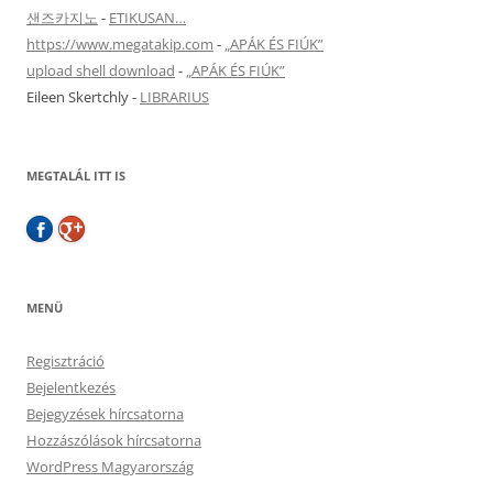
샌즈카지노
-
ETIKUSAN…
https://www.megatakip.com
-
„APÁK ÉS FIÚK”
upload shell download
-
„APÁK ÉS FIÚK”
Eileen Skertchly
-
LIBRARIUS
MEGTALÁL ITT IS
MENÜ
Regisztráció
Bejelentkezés
Bejegyzések hírcsatorna
Hozzászólások hírcsatorna
WordPress Magyarország