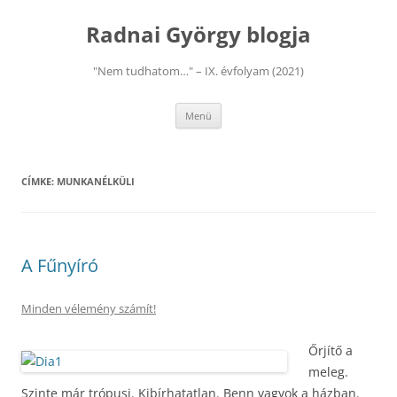
Kilépés
a
Radnai György blogja
tartalomba
"Nem tudhatom…" – IX. évfolyam (2021)
Menü
CÍMKE:
MUNKANÉLKÜLI
A Fűnyíró
Minden vélemény számít!
Őrjítő a
meleg.
Szinte már trópusi. Kibírhatatlan. Benn vagyok a házban.