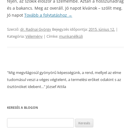
fején, az szökik először a szemembe. Aztán a hosszúnadrág
és a bakancs. Meg az overáll. Jó napot kívánok – szólít meg.
Jó napot
Tovább a folytatáshoz
→
Szerző:
dr. Radnai György
Bejegyzés időpontja:
2015. június 12.
|
Kategória:
Vélemény
| Címke:
munkanélküli
"Mig megvilágosúl gyönyörű képességünk, a rend, mellyel az elme
tudomásul veszi a véges végtelent, a termelési erőket odakint s az
ösztönöket idebent..." József Attila
KERESÉS A BLOGON
Keresés: