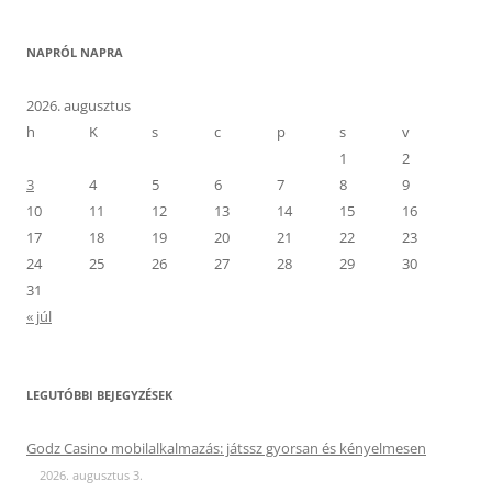
NAPRÓL NAPRA
2026. augusztus
h
K
s
c
p
s
v
1
2
3
4
5
6
7
8
9
10
11
12
13
14
15
16
17
18
19
20
21
22
23
24
25
26
27
28
29
30
31
« júl
LEGUTÓBBI BEJEGYZÉSEK
Godz Casino mobilalkalmazás: játssz gyorsan és kényelmesen
2026. augusztus 3.