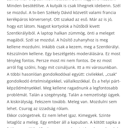
Minden besötétítve. A kutyák is csak lihegnek idebenn. Szél
se mozdul. A tv-ben Székely Dávid közvetít valami francia
kerékpáros körversenyt. Ott szakad az eső. Már az is jó,
hogy ezt látom. Nagyot kortyolok a hűtőből kivett
Szentkirályiból. A laptop halkan zümmög, önti a meleget
magából. Szél se mozdul. A hűsítő zuhanyhoz is meg
kellene mozdulni. Inkább csak a kezem, meg a Szentkirályi.
Készülnöm kellene. Egy beszélgetés moderálására. Ez most
tényleg fontos. Persze most mi nem fontos. De ez most
arról fog szólni, hogy mit csináljunk. Itt a mi városunkban.
A többi hasonlóan gondolkodóval együtt: civilekkel, „csak”
gondolkodó értelmiségiekkel, vállalkozókkal. És a helyi párt-
képződményekkel. Meg kellene ragadnunk a legfontosabb
problémát. Talán a szegénység. Talán a nemzetiségi ügyek.
A kiskirályság. Fekszem tovább. Meleg van. Mozdulni sem
lehet. Csurog az izzadság rólam.
Ekkor csöngetnek. Ez nem lehet igaz. Kimegyek. Szinte
letaglóz a meleg. Egy ember áll a kapuban. A kötött sapka a