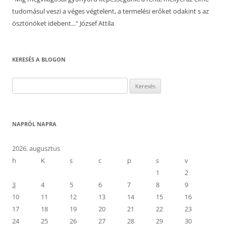
tudomásul veszi a véges végtelent, a termelési erőket odakint s az
ösztönöket idebent..." József Attila
KERESÉS A BLOGON
Keresés:
NAPRÓL NAPRA
2026. augusztus
h
K
s
c
p
s
v
1
2
3
4
5
6
7
8
9
10
11
12
13
14
15
16
17
18
19
20
21
22
23
24
25
26
27
28
29
30