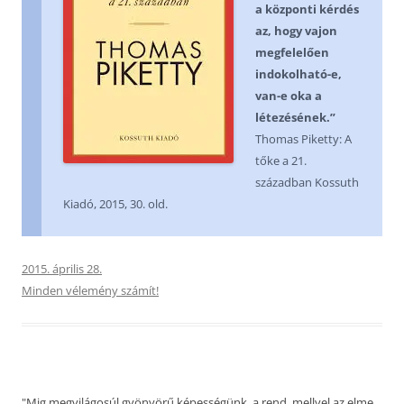
a központi kérdés
az, hogy vajon
megfelelően
indokolható-e,
van-e oka a
létezésének.”
Thomas Piketty: A
tőke a 21.
században Kossuth
Kiadó, 2015, 30. old.
2015. április 28.
Minden vélemény számít!
"Mig megvilágosúl gyönyörű képességünk, a rend, mellyel az elme