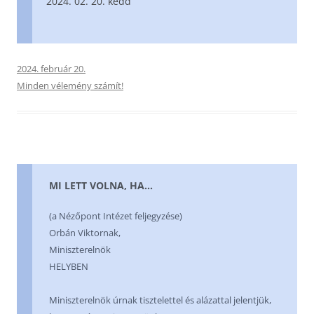
02. 20. kedd
2024. február 20.
Minden vélemény számít!
MI LETT VOLNA, HA…
(a Nézőpont Intézet feljegyzése)
Orbán Viktornak,
Miniszterelnök
HELYBEN
Miniszterelnök úrnak tisztelettel és alázattal jelentjük,