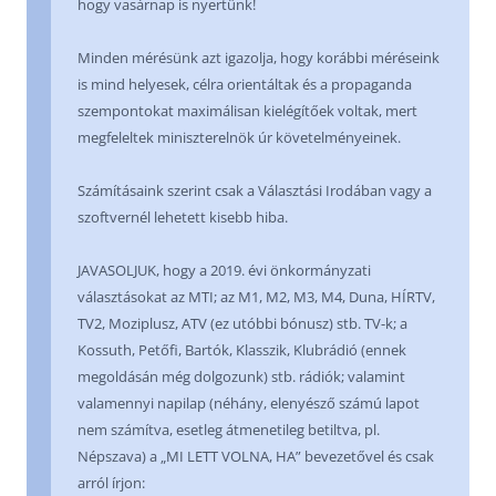
hogy vasárnap is nyertünk!
Minden mérésünk azt igazolja, hogy korábbi méréseink
is mind helyesek, célra orientáltak és a propaganda
szempontokat maximálisan kielégítőek voltak, mert
megfeleltek miniszterelnök úr követelményeinek.
Számításaink szerint csak a Választási Irodában vagy a
szoftvernél lehetett kisebb hiba.
JAVASOLJUK, hogy a 2019. évi önkormányzati
választásokat az MTI; az M1, M2, M3, M4, Duna, HÍRTV,
TV2, Moziplusz, ATV (ez utóbbi bónusz) stb. TV-k; a
Kossuth, Petőfi, Bartók, Klasszik, Klubrádió (ennek
megoldásán még dolgozunk) stb. rádiók; valamint
valamennyi napilap (néhány, elenyésző számú lapot
nem számítva, esetleg átmenetileg betiltva, pl.
Népszava) a „MI LETT VOLNA, HA” bevezetővel és csak
arról írjon: