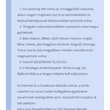
1. ha vasárnap lett volna az országgyűlési választás,
akkor megint majdnem (ezt 6-os betűméretben és
Mistral betűtípussal) kétharmaddal nyertünk volna;
2. 78 egyéni választókerületben szereztük volna meg a
győzelmet;
3. Bács-Kiskun, Békés, Győr-Moson-Sopron, Hajdú-
Bihar, Heves, Jász-Nagykun-Szolnok, Nógrád, Somogy,
Tolna, Vas és Zala megyékben minden mandátumot
megnyertünk volna;
4. másról SZIGORÚAN TILOS írni!
5. a tényleges eredményeket 150 évre szig. biz.
fejléccel ellátva a tenger mélyére kell süllyeszteni.
Az internet és a Facebook elérését a kínai, a török,
valamint az orosz hacker-kollégákkal egyeztetve
zavarni kell, esetleg fehér port, masszőrnőt mutatva át
kell alakítani.
Kósa urat be kell küldeni az ATV Egyenes Beszéd