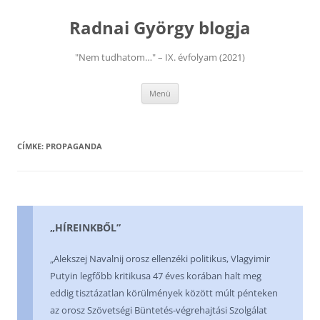
Kilépés
a
Radnai György blogja
tartalomba
"Nem tudhatom…" – IX. évfolyam (2021)
Menü
CÍMKE:
PROPAGANDA
„HÍREINKBŐL”
„Alekszej Navalnij orosz ellenzéki politikus, Vlagyimir
Putyin legfőbb kritikusa 47 éves korában halt meg
eddig tisztázatlan körülmények között múlt pénteken
az orosz Szövetségi Büntetés-végrehajtási Szolgálat