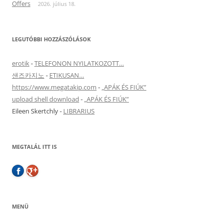
Offers
2026. július 18.
LEGUTÓBBI HOZZÁSZÓLÁSOK
erotik
-
TELEFONON NYILATKOZOTT…
샌즈카지노
-
ETIKUSAN…
https://www.megatakip.com
-
„APÁK ÉS FIÚK”
upload shell download
-
„APÁK ÉS FIÚK”
Eileen Skertchly
-
LIBRARIUS
MEGTALÁL ITT IS
MENÜ