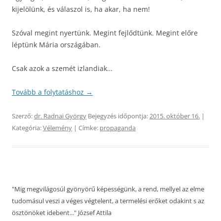
kijelölünk, és válaszol is, ha akar, ha nem!
Szóval megint nyertünk. Megint fejlődtünk. Megint előre
léptünk Mária országában.
Csak azok a szemét izlandiak…
Tovább a folytatáshoz
→
Szerző:
dr. Radnai György
Bejegyzés időpontja:
2015. október 16.
|
Kategória:
Vélemény
| Címke:
propaganda
"Mig megvilágosúl gyönyörű képességünk, a rend, mellyel az elme
tudomásul veszi a véges végtelent, a termelési erőket odakint s az
ösztönöket idebent..." József Attila