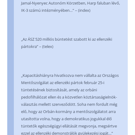
Jamal-Nyenyec Autonóm Körzetben, Harp faluban lévő,
IK-3 számú intézményében…” – (index)
„Az ÁSZ 520 milliós büntetést szabott ki az ellenzéki
pártokra” – (telex)
„Kapacitáshiányra hivatkozva nem vállalta az Országos
Mentőszolgálat az ellenzéki pártok február 25-i
tüntetésének biztosítását, amely az orbáni
pedofilhálózat ellen és a közvetlen köztársaságielnök-
választás mellett szerveződött. Soha nem fordult még
elő, hogy az Orbán-kormány a mentőszolgálatot arra
utasította volna, hogy a demokratikus jogukkal élő
tüntetők egészségügyi ellátását megvonja, megsértve
ezzel az ellenzéki demonstrálók gyülekezési jogát…”