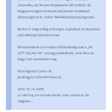
műsorába, aki 90 ezer Budapesten élő külföldi, de
Magyarországon érvényes lakcímmel rendelkező
állampolgárral és „húhú” felkiáltásokkal ijesztgessen.
Borkai úr még órákig embargós, bujkálását és lányokkal
való ellátását biztosítani kell.
Miniszterelnök úr további intézkedéséig csak a „MI
LETT VOLNA, HA” szöveg publikálható, amit Ákos és
Nagy Feró zenésítsen meg.
Mráz Ágoston Samu sk.
Jóváhagyta: Schmidt Mária sk.
2019. 10. 14. hétfő
ui: nem baj, ha viccnek veszik, mert persze az, de
mégsem…