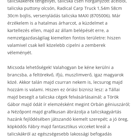
talicskakerék tengellyel, talicska cseh horganyzott acélból,
talicska puttony olcsón, Radical Carp Truck 1,54m 58cm
30cm bojlis, versenyládás talicska MAXI (8705006). Már
érzékelem is a hatalmas árharcot, a küzdelmet a
kartellezés ellen, majd az állam belépését erre, a
nemzetgazdaságilag kiemelten fontos területre: hiszen
valamivel csak kell közelebb cipelni a zemberek
véleményét.
Micsoda lehetőségek! Valahogyan be kéne kerülni a
brancsba, a feltörekvő, ifjú, muszlimverő, igaz magyarok
közé. Akkor talán majd csurran nekem is, lecsurog majd
hozzám is valami. Hiszen ez óriási biznisz lesz: a Tállai
majd besegít a talicska cégek felvásárlásainál; a Török
Gábor majd ódát ír elemzésként megint Orbán géniuszáról;
a Nézőpont majd grafikusan ábrázolja a talicskagyártás
hazánk fejlődésében játszandó kiemelt szerepét; a jó öreg,
köpködős Fábry majd fantasztikus vicceket kreál a
talicskákról az egészségesebb lakossági befogadás