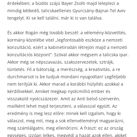
érdekében; a büdös szájú Bayer Zsolti majd leleplezi a
mindig kétkedő, talicskaellenes Gyurcsány-Bajnai-Tel Aviv
tengelyt. Ki se kell találni, már ki is van találva.
És akkor Rogán még tovább beszél: a vélemény-közvetítés,
kormány közelébe vitel „legfontosabb eszköze a nemzeti
konzultáció, ezért a kabinetirodán létrejön majd a nemzeti
konzultációs központ”. Szóval akkor mégsem a talicska ipar.
Akkor még se népszavazás, szakszervezetek, sztrájk,
tüntetés. Fő a bátorság, a merészség, a kreativitás, a re
durchmarsot is be tudjuk mondani nyugodtan! Legfeljebb
nem terítjük ki. Akkor marad a korábbi hülyítés azokkal a
kérdőívekkel. Amiket megkap nyolcmillió ember és
visszaküld nyolcszázezer. Amit az Anti belső szerverén,
mailként lehet majd terjeszteni, a válasszal együtt. Az
eredmény is meg lesz előre: minek kell izgalom, hogy ki
válaszol, meg mit, meg a sok ellenvéleményt magyarázni,
meg számlálgatni, meg ellenőrizni. A frászt: ez az ország
egységes, izzóan lelkes, megvédi a hazát azok ellen, akiket