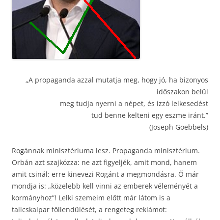
„A propaganda azzal mutatja meg, hogy jó, ha bizonyos
időszakon belül
meg tudja nyerni a népet, és izzó lelkesedést
tud benne kelteni egy eszme iránt.”
(Joseph Goebbels)
Rogánnak minisztériuma lesz. Propaganda minisztérium.
Orbán azt szajkózza: ne azt figyeljék, amit mond, hanem
amit csinál; erre kinevezi Rogánt a megmondásra. Ő már
mondja is: „közelebb kell vinni az emberek véleményét a
kormányhoz”! Lelki szemeim előtt már látom is a
talicskaipar föllendülését, a rengeteg reklámot: