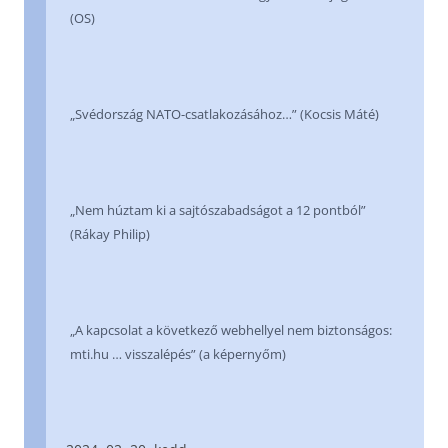
(OS)
„Svédország NATO-csatlakozásához…” (Kocsis Máté)
„Nem húztam ki a sajtószabadságot a 12 pontból”
(Rákay Philip)
„A kapcsolat a következő webhellyel nem biztonságos:
mti.hu … visszalépés” (a képernyőm)