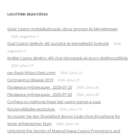
LEGUTÓBBI BEJEGYZÉSEK
Godz Casino mobilalkalmazás: játssz gyorsan és kényelmesen
2026. augusztus 3.
Duel Casino játékok: élő asztalok és kiemelkedő funkciók
2026.
augusztus 3.
KinBet Casino élmény: élő chat támogatás és gyors játékhozzáférés
2026. július 27.
cw-check-https://test.com/
2026. július 21.
Coronavirus disease 2019
2026. július 21.
Проверка публикации · 2026-07-20
2026. július 20.
Проверка публикации · 2026-07-20
2026. július 20.
Conheça os melhores hiper bet casino games e suas
funcionalidades exclusivas
2026. július 19.
So nutzen Sie den Drückglück Bonus Code ohne Einzahlung für
einen erfolgreichen Start
2026. július 18.
Unlocking the Secrets of Magical Vegas Casino Promotions and