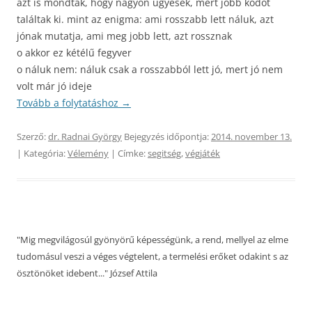
azt is mondták, hogy nagyon ügyesek, mert jobb kódot
találtak ki. mint az enigma: ami rosszabb lett náluk, azt
jónak mutatja, ami meg jobb lett, azt rossznak
o akkor ez kétélű fegyver
o náluk nem: náluk csak a rosszabból lett jó, mert jó nem
volt már jó ideje
Tovább a folytatáshoz
→
Szerző:
dr. Radnai György
Bejegyzés időpontja:
2014. november 13.
| Kategória:
Vélemény
| Címke:
segitség
,
végjáték
"Mig megvilágosúl gyönyörű képességünk, a rend, mellyel az elme
tudomásul veszi a véges végtelent, a termelési erőket odakint s az
ösztönöket idebent..." József Attila