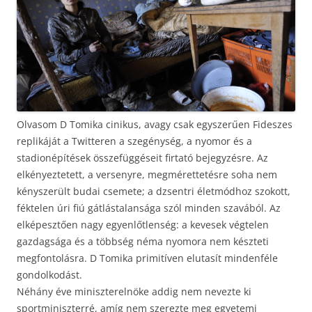
Olvasom D Tomika cinikus, avagy csak egyszerűen Fideszes
replikáját a Twitteren a szegénység, a nyomor és a
stadionépítések összefüggéseit firtató bejegyzésre. Az
elkényeztetett, a versenyre, megmérettetésre soha nem
kényszerült budai csemete; a dzsentri életmódhoz szokott,
féktelen úri fiú gátlástalansága szól minden szavából. Az
elképesztően nagy egyenlőtlenség: a kevesek végtelen
gazdagsága és a többség néma nyomora nem készteti
megfontolásra. D Tomika primitíven elutasít mindenféle
gondolkodást.
Néhány éve miniszterelnöke addig nem nevezte ki
sportminiszterré, amíg nem szerezte meg egyetemi