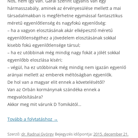
Nos, nem így van. Garai szerint ugyanis van egy
hármasszabály, aminek az érvényesülése mellett a mai
társadalmakban is megférhetne egymással fantasztikus
méretű egyenlőtlenség és nagyfokú egyenlőség:
– ha a vagyon elosztásának akár elképesztő méretű
egyenlőtlenségéhez a jövedelem elosztásának sokkal
kisebb fokú egyenlőtlensége társul;
– ha ez utóbbinak még mindig nagy fokát a jólét sokkal
egyenlőbb eloszlása kíséri;
– végül, ha ez utóbbinak még mindig nem igazán egyenlő
arányai mellett az emberek méltóságban egyenlők.
De hol van a magyar elit ennek a követelésétől?
Van az Orbán kormánynak szándéka ennek a
megvalósítására?
Akkor meg mit várunk D Tomikától…
Tovább a folytatáshoz
→
Szerző:
dr. Radnai György
Bejegyzés időpontja:
2015. december 21.