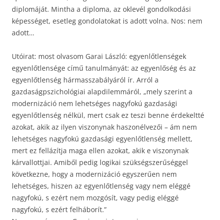
diplomáját. Mintha a diploma, az oklevél gondolkodási
képességet, esetleg gondolatokat is adott volna. Nos: nem
adott…
Utóirat: most olvasom Garai László: egyenlőtlenségek
egyenlőtlensége című tanulmányát: az egyenlőség és az
egyenlőtlenség hármasszabályáról ír. Arról a
gazdaságpszichológiai alapdilemmáról, „mely szerint a
modernizáció nem lehetséges nagyfokú gazdasági
egyenlőtlenség nélkül, mert csak ez teszi benne érdekeltté
azokat, akik az ilyen viszonynak haszonélvezői – ám nem
lehetséges nagyfokú gazdasági egyenlőtlenség mellett,
mert ez fellázítja maga ellen azokat, akik e viszonynak
kárvallottjai. Amiből pedig logikai szükségszerűséggel
következne, hogy a modernizáció egyszerűen nem
lehetséges, hiszen az egyenlőtlenség vagy nem eléggé
nagyfokú, s ezért nem mozgósít, vagy pedig eléggé
nagyfokú, s ezért felháborít.”