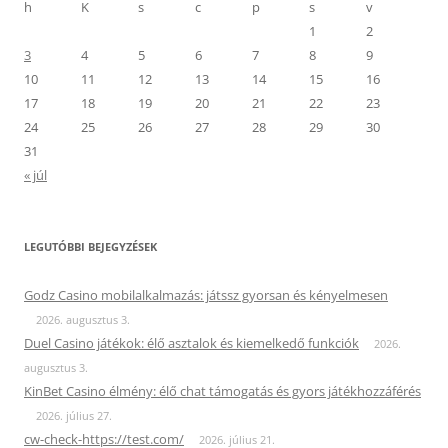
h
K
s
c
p
s
v
1
2
3
4
5
6
7
8
9
10
11
12
13
14
15
16
17
18
19
20
21
22
23
24
25
26
27
28
29
30
31
« júl
LEGUTÓBBI BEJEGYZÉSEK
Godz Casino mobilalkalmazás: játssz gyorsan és kényelmesen
2026. augusztus 3.
Duel Casino játékok: élő asztalok és kiemelkedő funkciók
2026.
augusztus 3.
KinBet Casino élmény: élő chat támogatás és gyors játékhozzáférés
2026. július 27.
cw-check-https://test.com/
2026. július 21.