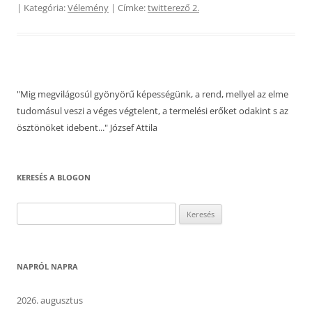
| Kategória:
Vélemény
| Címke:
twitterező 2.
"Mig megvilágosúl gyönyörű képességünk, a rend, mellyel az elme
tudomásul veszi a véges végtelent, a termelési erőket odakint s az
ösztönöket idebent..." József Attila
KERESÉS A BLOGON
Keresés:
NAPRÓL NAPRA
2026. augusztus