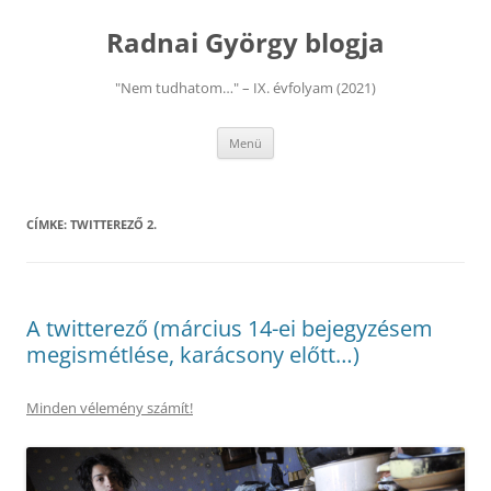
Kilépés
a
Radnai György blogja
tartalomba
"Nem tudhatom…" – IX. évfolyam (2021)
Menü
CÍMKE:
TWITTEREZŐ 2.
A twitterező (március 14-ei bejegyzésem
megismétlése, karácsony előtt…)
Minden vélemény számít!