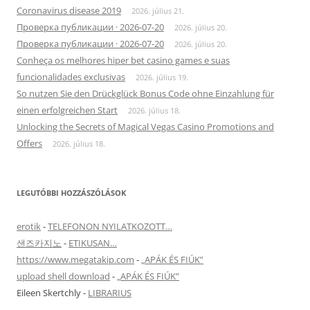
Coronavirus disease 2019
2026. július 21.
Проверка публикации · 2026-07-20
2026. július 20.
Проверка публикации · 2026-07-20
2026. július 20.
Conheça os melhores hiper bet casino games e suas
funcionalidades exclusivas
2026. július 19.
So nutzen Sie den Drückglück Bonus Code ohne Einzahlung für
einen erfolgreichen Start
2026. július 18.
Unlocking the Secrets of Magical Vegas Casino Promotions and
Offers
2026. július 18.
LEGUTÓBBI HOZZÁSZÓLÁSOK
erotik
-
TELEFONON NYILATKOZOTT…
샌즈카지노
-
ETIKUSAN…
https://www.megatakip.com
-
„APÁK ÉS FIÚK”
upload shell download
-
„APÁK ÉS FIÚK”
Eileen Skertchly
-
LIBRARIUS