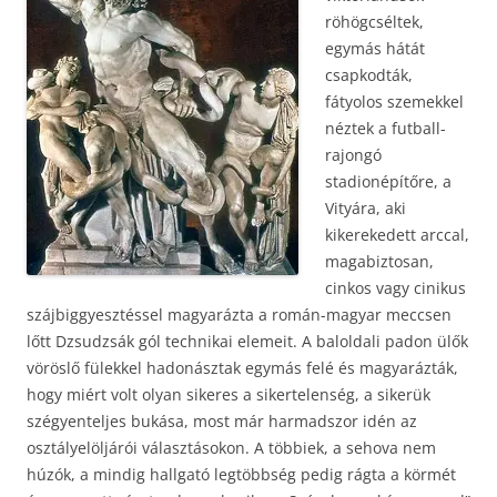
röhögcséltek,
egymás hátát
csapkodták,
fátyolos szemekkel
néztek a futball-
rajongó
stadionépítőre, a
Vityára, aki
kikerekedett arccal,
magabiztosan,
cinkos vagy cinikus
szájbiggyesztéssel magyarázta a román-magyar meccsen
lőtt Dzsudzsák gól technikai elemeit. A baloldali padon ülők
vöröslő fülekkel hadonásztak egymás felé és magyarázták,
hogy miért volt olyan sikeres a sikertelenség, a sikerük
szégyenteljes bukása, most már harmadszor idén az
osztályelöljárói választásokon. A többiek, a sehova nem
húzók, a mindig hallgató legtöbbség pedig rágta a körmét