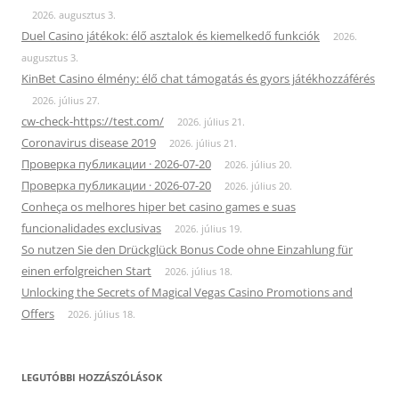
2026. augusztus 3.
Duel Casino játékok: élő asztalok és kiemelkedő funkciók
2026.
augusztus 3.
KinBet Casino élmény: élő chat támogatás és gyors játékhozzáférés
2026. július 27.
cw-check-https://test.com/
2026. július 21.
Coronavirus disease 2019
2026. július 21.
Проверка публикации · 2026-07-20
2026. július 20.
Проверка публикации · 2026-07-20
2026. július 20.
Conheça os melhores hiper bet casino games e suas
funcionalidades exclusivas
2026. július 19.
So nutzen Sie den Drückglück Bonus Code ohne Einzahlung für
einen erfolgreichen Start
2026. július 18.
Unlocking the Secrets of Magical Vegas Casino Promotions and
Offers
2026. július 18.
LEGUTÓBBI HOZZÁSZÓLÁSOK