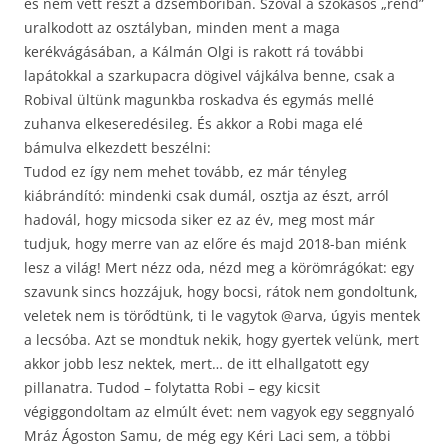
és nem vett részt a dzsemboriban. Szóval a szokásos „rend”
uralkodott az osztályban, minden ment a maga
kerékvágásában, a Kálmán Olgi is rakott rá további
lapátokkal a szarkupacra dögivel vájkálva benne, csak a
Robival ültünk magunkba roskadva és egymás mellé
zuhanva elkeseredésileg. És akkor a Robi maga elé
bámulva elkezdett beszélni:
Tudod ez így nem mehet tovább, ez már tényleg
kiábrándító: mindenki csak dumál, osztja az észt, arról
hadovál, hogy micsoda siker ez az év, meg most már
tudjuk, hogy merre van az előre és majd 2018-ban miénk
lesz a világ! Mert nézz oda, nézd meg a körömrágókat: egy
szavunk sincs hozzájuk, hogy bocsi, rátok nem gondoltunk,
veletek nem is törődtünk, ti le vagytok @arva, úgyis mentek
a lecsóba. Azt se mondtuk nekik, hogy gyertek velünk, mert
akkor jobb lesz nektek, mert… de itt elhallgatott egy
pillanatra. Tudod – folytatta Robi – egy kicsit
végiggondoltam az elmúlt évet: nem vagyok egy seggnyaló
Mráz Ágoston Samu, de még egy Kéri Laci sem, a többi