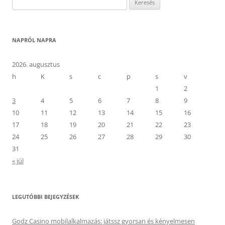
NAPRÓL NAPRA
2026. augusztus
h
K
s
c
p
s
v
1
2
3
4
5
6
7
8
9
10
11
12
13
14
15
16
17
18
19
20
21
22
23
24
25
26
27
28
29
30
31
« júl
LEGUTÓBBI BEJEGYZÉSEK
Godz Casino mobilalkalmazás: játssz gyorsan és kényelmesen