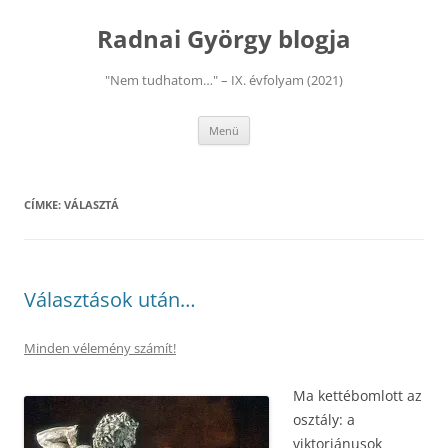
Kilépés
a
Radnai György blogja
tartalomba
"Nem tudhatom…" – IX. évfolyam (2021)
Menü
CÍMKE:
VÁLASZTÁ
Választások után…
Minden vélemény számít!
Ma kettébomlott az
osztály: a
viktoriánusok