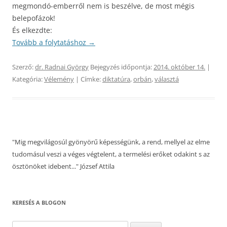
megmondó-emberről nem is beszélve, de most mégis
belepofázok!
És elkezdte:
Tovább a folytatáshoz
→
Szerző:
dr. Radnai György
Bejegyzés időpontja:
2014. október 14.
|
Kategória:
Vélemény
| Címke:
diktatúra
,
orbán
,
választá
"Mig megvilágosúl gyönyörű képességünk, a rend, mellyel az elme
tudomásul veszi a véges végtelent, a termelési erőket odakint s az
ösztönöket idebent..." József Attila
KERESÉS A BLOGON
Keresés: