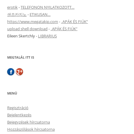
erotik
-
TELEFONON NYILATKOZOTT…
샌즈카지노
-
ETIKUSAN…
https://www.megatakip.com
-
„APÁK ÉS FIÚK”
upload shell download
-
„APÁK ÉS FIÚK”
Eileen Skertchly
-
LIBRARIUS
MEGTALÁL ITT IS
MENÜ
Regisztráció
Bejelentkezés
Bejegyzések hírcsatorna
Hozzászólások hírcsatorna