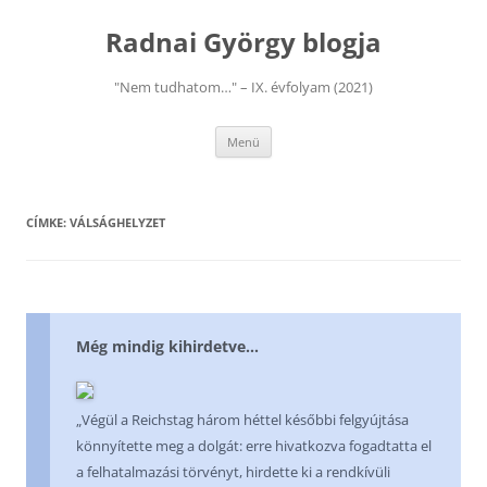
Kilépés
a
Radnai György blogja
tartalomba
"Nem tudhatom…" – IX. évfolyam (2021)
Menü
CÍMKE:
VÁLSÁGHELYZET
Még mindig kihirdetve…
„Végül a Reichstag három héttel későbbi felgyújtása
könnyítette meg a dolgát: erre hivatkozva fogadtatta el
a felhatalmazási törvényt, hirdette ki a rendkívüli