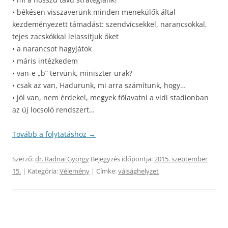
• békésen visszaverünk minden menekülők által
kezdeményezett támadást: szendvicsekkel, narancsokkal,
tejes zacskókkal lelassítjuk őket
• a narancsot hagyjátok
• máris intézkedem
• van-e „b” tervünk, miniszter urak?
• csak az van, Hadurunk, mi arra számítunk, hogy…
• jól van, nem érdekel, megyek fölavatni a vidi stadionban
az új locsoló rendszert…
Tovább a folytatáshoz
→
Szerző:
dr. Radnai György
Bejegyzés időpontja:
2015. szeptember
15.
| Kategória:
Vélemény
| Címke:
válsághelyzet