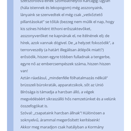
szétszóródva élnek Szombathelytől Karcagig; ugyan
(hála istennek és lekopogom) még asszonyaink,
lányaink se szenvedtek el még csak „vetkőztető
pillantásokat” se tőlük (bezzeg nem múlik el nap, hogy
kis színes hírként itthoni erőszaktevőket,
asszonyverőket ne kapnának el, ne ítélnének el); de
hírek, azok vannak dögivel. De „a helyzet fokozódik”, a
terrorveszély (a határt illegálisan átlépők miatt?)
erősödik, hiszen egyre többen fulladnak a tengerbe,
egyre nő az embercsempészek száma, hiszen hiszen
van!
Aztán ráadásul, „mindenféle fölhatalmazás nélküli”
brüsszeli bürokraták, apparatcsikok, sőt az Unió
Bírósága is támadja a harcban álló, a végek
megvédéséért síkraszálló hős nemzetünket és a velünk
összefogókat is.
Szóval: „csapataink harcban állnak”! Különösen a
soknyelvű, árammal megerősített kerítéseink!
Akkor meg maradjon csak hatályban a Kormány