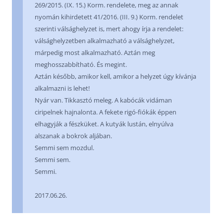
269/2015. (IX. 15.) Korm. rendelete, meg az annak
nyomán kihirdetett 41/2016. (III. 9.) Korm. rendelet
szerinti válsághelyzet is, mert ahogy írja a rendelet:
válsághelyzetben alkalmazható a válsághelyzet,
márpedig most alkalmazható. Aztán meg
meghosszabbítható. És megint.
Aztán később, amikor kell, amikor a helyzet úgy kívánja
alkalmazni is lehet!
Nyár van. Tikkasztó meleg. A kabócák vidáman
ciripelnek hajnalonta. A fekete rigó-fiókák éppen
elhagyják a fészküket. A kutyák lustán, elnyúlva
alszanak a bokrok aljában.
Semmi sem mozdul.
Semmi sem.
Semmi.
2017.06.26.