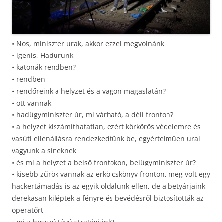
• Nos, miniszter urak, akkor ezzel megvolnánk
• igenis, Hadurunk
• katonák rendben?
• rendben
• rendőreink a helyzet és a vagon magaslatán?
• ott vannak
• hadügyminiszter úr, mi várható, a déli fronton?
• a helyzet kiszámíthatatlan, ezért körkörös védelemre és
vasúti ellenállásra rendezkedtünk be, egyértelműen urai
vagyunk a síneknek
• és mi a helyzet a belső frontokon, belügyminiszter úr?
• kisebb zűrök vannak az erkölcskönyv fronton, meg volt egy
hackertámadás is az egyik oldalunk ellen, de a betyárjaink
derekasan kiléptek a fényre és bevédésről biztosították az
operatőrt
• mi a hosszú távú stratégiánk?