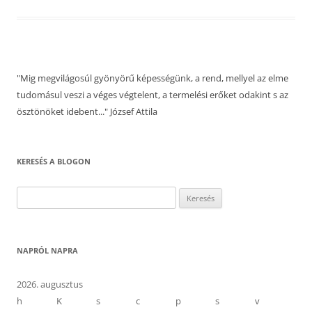
"Mig megvilágosúl gyönyörű képességünk, a rend, mellyel az elme
tudomásul veszi a véges végtelent, a termelési erőket odakint s az
ösztönöket idebent..." József Attila
KERESÉS A BLOGON
Keresés:
NAPRÓL NAPRA
2026. augusztus
h
K
s
c
p
s
v