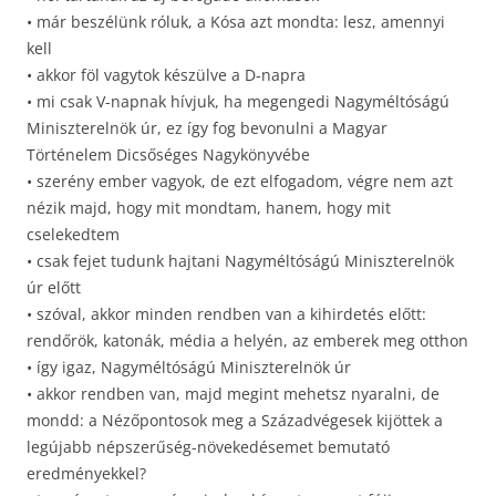
• már beszélünk róluk, a Kósa azt mondta: lesz, amennyi
kell
• akkor föl vagytok készülve a D-napra
• mi csak V-napnak hívjuk, ha megengedi Nagyméltóságú
Miniszterelnök úr, ez így fog bevonulni a Magyar
Történelem Dicsőséges Nagykönyvébe
• szerény ember vagyok, de ezt elfogadom, végre nem azt
nézik majd, hogy mit mondtam, hanem, hogy mit
cselekedtem
• csak fejet tudunk hajtani Nagyméltóságú Miniszterelnök
úr előtt
• szóval, akkor minden rendben van a kihirdetés előtt:
rendőrök, katonák, média a helyén, az emberek meg otthon
• így igaz, Nagyméltóságú Miniszterelnök úr
• akkor rendben van, majd megint mehetsz nyaralni, de
mondd: a Nézőpontosok meg a Századvégesek kijöttek a
legújabb népszerűség-növekedésemet bemutató
eredményekkel?