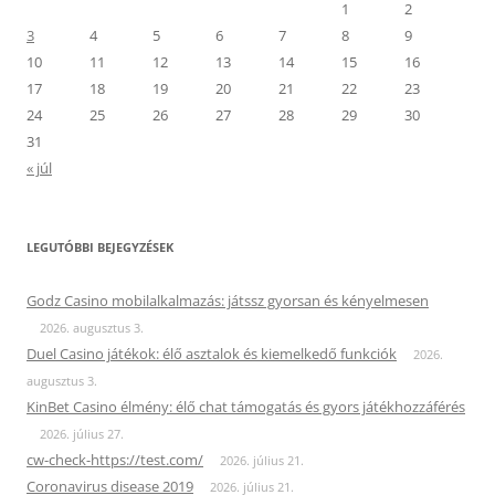
1
2
3
4
5
6
7
8
9
10
11
12
13
14
15
16
17
18
19
20
21
22
23
24
25
26
27
28
29
30
31
« júl
LEGUTÓBBI BEJEGYZÉSEK
Godz Casino mobilalkalmazás: játssz gyorsan és kényelmesen
2026. augusztus 3.
Duel Casino játékok: élő asztalok és kiemelkedő funkciók
2026.
augusztus 3.
KinBet Casino élmény: élő chat támogatás és gyors játékhozzáférés
2026. július 27.
cw-check-https://test.com/
2026. július 21.
Coronavirus disease 2019
2026. július 21.