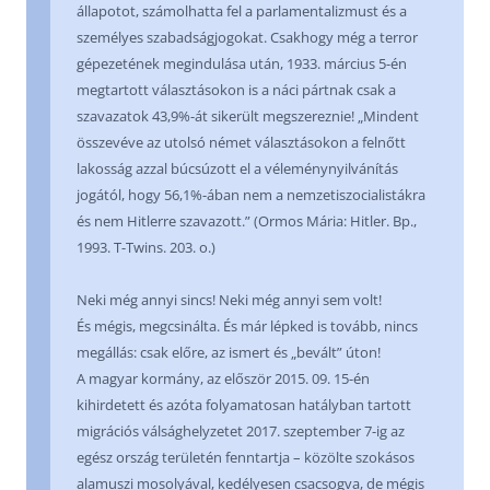
állapotot, számolhatta fel a parlamentalizmust és a
személyes szabadságjogokat. Csakhogy még a terror
gépezetének megindulása után, 1933. március 5-én
megtartott választásokon is a náci pártnak csak a
szavazatok 43,9%-át sikerült megszereznie! „Mindent
összevéve az utolsó német választásokon a felnőtt
lakosság azzal búcsúzott el a véleménynyilvánítás
jogától, hogy 56,1%-ában nem a nemzetiszocialistákra
és nem Hitlerre szavazott.” (Ormos Mária: Hitler. Bp.,
1993. T-Twins. 203. o.)
Neki még annyi sincs! Neki még annyi sem volt!
És mégis, megcsinálta. És már lépked is tovább, nincs
megállás: csak előre, az ismert és „bevált” úton!
A magyar kormány, az először 2015. 09. 15-én
kihirdetett és azóta folyamatosan hatályban tartott
migrációs válsághelyzetet 2017. szeptember 7-ig az
egész ország területén fenntartja – közölte szokásos
alamuszi mosolyával, kedélyesen csacsogva, de mégis