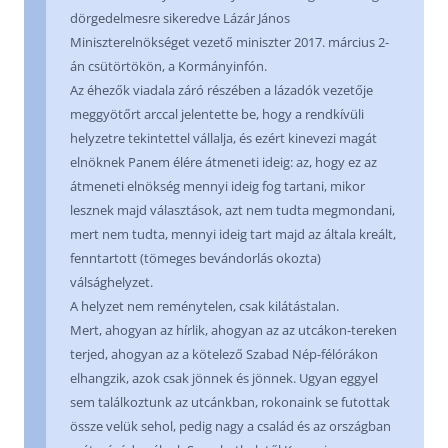
dörgedelmesre sikeredve Lázár János
Miniszterelnökséget vezető miniszter 2017. március 2-
án csütörtökön, a Kormányinfón.
Az éhezők viadala záró részében a lázadók vezetője
meggyötőrt arccal jelentette be, hogy a rendkívüli
helyzetre tekintettel vállalja, és ezért kinevezi magát
elnöknek Panem élére átmeneti ideig: az, hogy ez az
átmeneti elnökség mennyi ideig fog tartani, mikor
lesznek majd választások, azt nem tudta megmondani,
mert nem tudta, mennyi ideig tart majd az általa kreált,
fenntartott (tömeges bevándorlás okozta)
válsághelyzet.
A helyzet nem reménytelen, csak kilátástalan.
Mert, ahogyan az hírlik, ahogyan az az utcákon-tereken
terjed, ahogyan az a kötelező Szabad Nép-félórákon
elhangzik, azok csak jönnek és jönnek. Ugyan eggyel
sem találkoztunk az utcánkban, rokonaink se futottak
össze velük sehol, pedig nagy a család és az országban