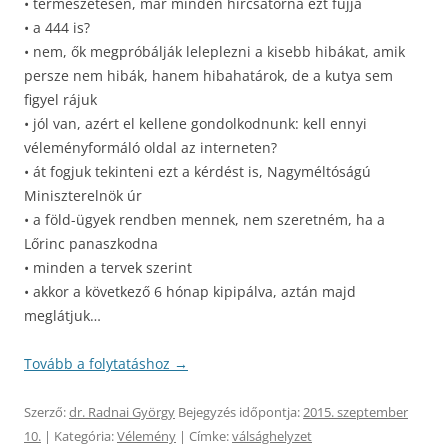
• természetesen, már minden hírcsatorna ezt fújja
• a 444 is?
• nem, ők megpróbálják leleplezni a kisebb hibákat, amik
persze nem hibák, hanem hibahatárok, de a kutya sem
figyel rájuk
• jól van, azért el kellene gondolkodnunk: kell ennyi
véleményformáló oldal az interneten?
• át fogjuk tekinteni ezt a kérdést is, Nagyméltóságú
Miniszterelnök úr
• a föld-ügyek rendben mennek, nem szeretném, ha a
Lőrinc panaszkodna
• minden a tervek szerint
• akkor a következő 6 hónap kipipálva, aztán majd
meglátjuk…
Tovább a folytatáshoz
→
Szerző:
dr. Radnai György
Bejegyzés időpontja:
2015. szeptember
10.
| Kategória:
Vélemény
| Címke:
válsághelyzet