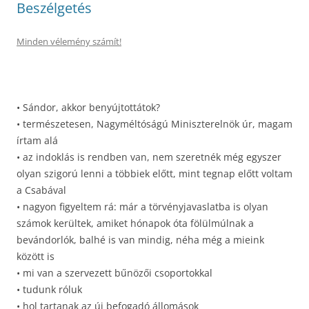
Beszélgetés
Minden vélemény számít!
• Sándor, akkor benyújtottátok?
• természetesen, Nagyméltóságú Miniszterelnök úr, magam
írtam alá
• az indoklás is rendben van, nem szeretnék még egyszer
olyan szigorú lenni a többiek előtt, mint tegnap előtt voltam
a Csabával
• nagyon figyeltem rá: már a törvényjavaslatba is olyan
számok kerültek, amiket hónapok óta fölülmúlnak a
bevándorlók, balhé is van mindig, néha még a mieink
között is
• mi van a szervezett bűnözői csoportokkal
• tudunk róluk
• hol tartanak az új befogadó állomások