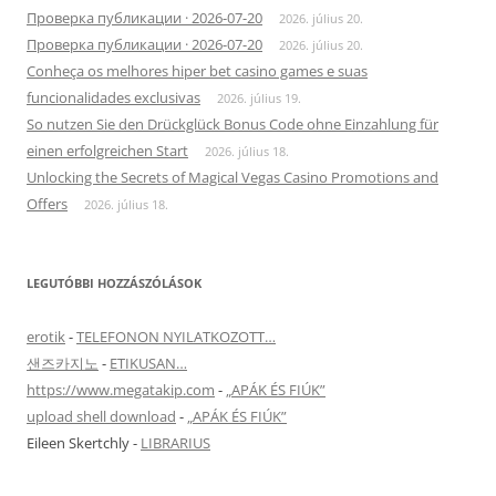
Проверка публикации · 2026-07-20
2026. július 20.
Проверка публикации · 2026-07-20
2026. július 20.
Conheça os melhores hiper bet casino games e suas
funcionalidades exclusivas
2026. július 19.
So nutzen Sie den Drückglück Bonus Code ohne Einzahlung für
einen erfolgreichen Start
2026. július 18.
Unlocking the Secrets of Magical Vegas Casino Promotions and
Offers
2026. július 18.
LEGUTÓBBI HOZZÁSZÓLÁSOK
erotik
-
TELEFONON NYILATKOZOTT…
샌즈카지노
-
ETIKUSAN…
https://www.megatakip.com
-
„APÁK ÉS FIÚK”
upload shell download
-
„APÁK ÉS FIÚK”
Eileen Skertchly
-
LIBRARIUS