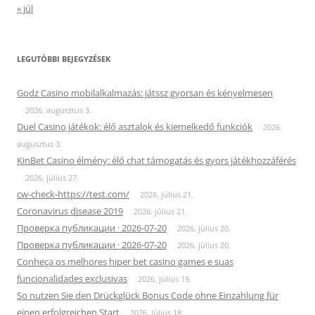
« júl
LEGUTÓBBI BEJEGYZÉSEK
Godz Casino mobilalkalmazás: játssz gyorsan és kényelmesen
2026. augusztus 3.
Duel Casino játékok: élő asztalok és kiemelkedő funkciók
2026.
augusztus 3.
KinBet Casino élmény: élő chat támogatás és gyors játékhozzáférés
2026. július 27.
cw-check-https://test.com/
2026. július 21.
Coronavirus disease 2019
2026. július 21.
Проверка публикации · 2026-07-20
2026. július 20.
Проверка публикации · 2026-07-20
2026. július 20.
Conheça os melhores hiper bet casino games e suas
funcionalidades exclusivas
2026. július 19.
So nutzen Sie den Drückglück Bonus Code ohne Einzahlung für
einen erfolgreichen Start
2026. július 18.