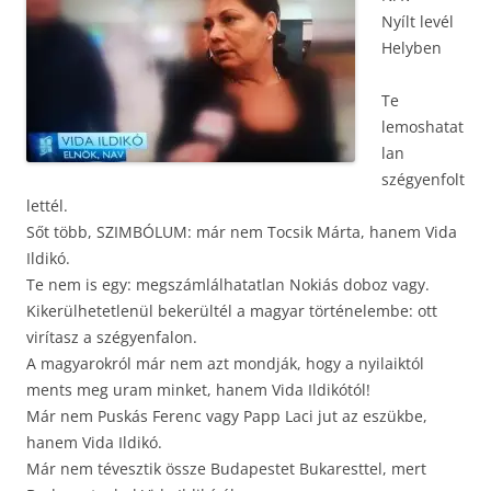
Nyílt levél
Helyben
Te
lemoshatat
lan
szégyenfolt
lettél.
Sőt több, SZIMBÓLUM: már nem Tocsik Márta, hanem Vida
Ildikó.
Te nem is egy: megszámlálhatatlan Nokiás doboz vagy.
Kikerülhetetlenül bekerültél a magyar történelembe: ott
virítasz a szégyenfalon.
A magyarokról már nem azt mondják, hogy a nyilaiktól
ments meg uram minket, hanem Vida Ildikótól!
Már nem Puskás Ferenc vagy Papp Laci jut az eszükbe,
hanem Vida Ildikó.
Már nem tévesztik össze Budapestet Bukaresttel, mert