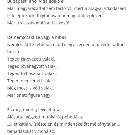
Budapest, ahol Vida Ildikó él.
Már magyarázattal sem tartozol, mert a magyarázkodásaid
is leleplezőek: folytonosan önmagadat leplezed.
Már a visszavonulásod is késő!
De nem(csak) Te vagy a hibás!
Nem(csak) Te tehetsz róla, Te egyszerűen a nevedet adtad
hozzá.
Téged kinevezett valaki.
Téged jóváhagyott valaki.
Téged fölhasznált valaki.
Téged megvédett valaki.
Még most is véd valaki.
Marionett figura vagy.
És még mindig levelet írsz.
Alázattal végzett munkáról pobedálsz.
„… etikátlan, ízléstelen és mindenekelőtt méltánytalan…”
támadásokat vizionálsz.