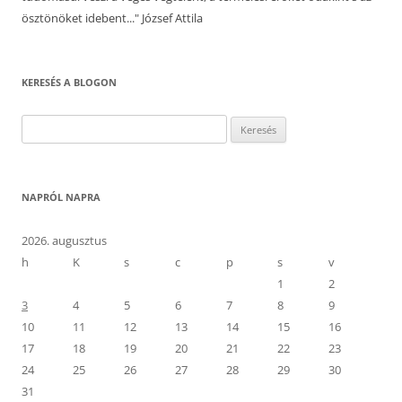
ösztönöket idebent..." József Attila
KERESÉS A BLOGON
Keresés:
NAPRÓL NAPRA
2026. augusztus
h
K
s
c
p
s
v
1
2
3
4
5
6
7
8
9
10
11
12
13
14
15
16
17
18
19
20
21
22
23
24
25
26
27
28
29
30
31