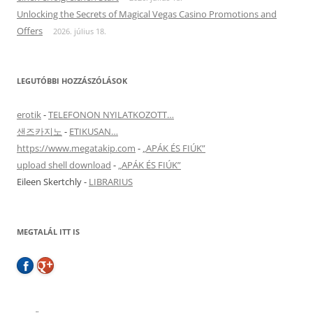
Unlocking the Secrets of Magical Vegas Casino Promotions and
Offers
2026. július 18.
LEGUTÓBBI HOZZÁSZÓLÁSOK
erotik
-
TELEFONON NYILATKOZOTT…
샌즈카지노
-
ETIKUSAN…
https://www.megatakip.com
-
„APÁK ÉS FIÚK”
upload shell download
-
„APÁK ÉS FIÚK”
Eileen Skertchly
-
LIBRARIUS
MEGTALÁL ITT IS