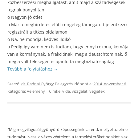
közbeszerzési meghallgatást, amit majd a századvégesek
fognak bonyolítani
o Nagyon jó ötlet
o Már a meghirdetés előtt rengeteg támogatott jelentkező
regisztrált a titkos oldalamon
o Na, ne mondja, kedves Ildikó
o Pedig így van: nem is tudtam, hogy ennyi rokona, komája
van a kormánynak, a frakciónak, meg a deutschtominak, ő
még a volt feleségeit is ajánlotta megbízhatóságilag
Tovább a folytatáshoz
→
Szerző:
dr. Radnai György
Bejegyzés időpontja:
2014. november 6.
|
Kategória:
Vélemény
| Címke:
vida
,
vizsgálat
,
végjáték
"Mig megvilágosúl gyönyörű képességünk, a rend, mellyel az elme
tudomásul veszi a véges végtelent, a termelési erőket odakint s az