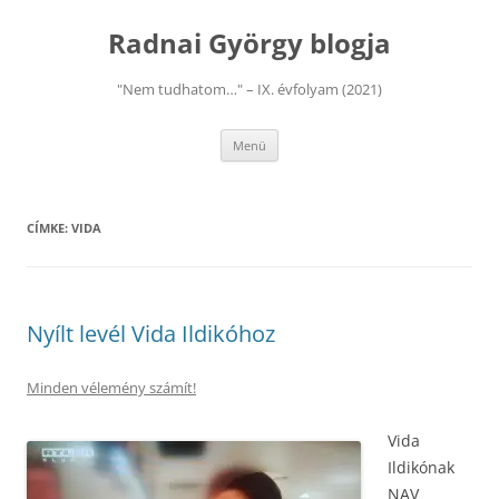
Kilépés
a
Radnai György blogja
tartalomba
"Nem tudhatom…" – IX. évfolyam (2021)
Menü
CÍMKE:
VIDA
Nyílt levél Vida Ildikóhoz
Minden vélemény számít!
Vida
Ildikónak
NAV