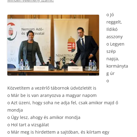
Minden vélemény számít!
o Jó
reggelt,
Ildikó
asszony
o Legyen
szép
napja,
kormányta
g úr
o
Közvetítem a vezérlő tábornok üdvözletét is
o Már be is van aranyozva a magyar napom
o Azt üzeni, hogy soha ne adja fel, csak amikor majd ő
mondja
o Úgy lesz, ahogy és amikor mondja
o Hol tart a vizsgálat
o Már meg is hirdettem a sajtóban, és kiírtam egy