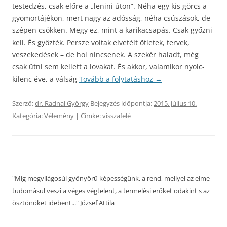
testedzés, csak előre a „lenini úton”. Néha egy kis görcs a
gyomortájékon, mert nagy az adósság, néha csúszások, de
szépen csökken. Megy ez, mint a karikacsapás. Csak győzni
kell. És győzték. Persze voltak elvetélt ötletek, tervek,
veszekedések – de hol nincsenek. A szekér haladt, még
csak ütni sem kellett a lovakat. És akkor, valamikor nyolc-
kilenc éve, a válság
Tovább a folytatáshoz
→
Szerző:
dr. Radnai György
Bejegyzés időpontja:
2015. július 10.
|
Kategória:
Vélemény
| Címke:
visszafelé
"Mig megvilágosúl gyönyörű képességünk, a rend, mellyel az elme
tudomásul veszi a véges végtelent, a termelési erőket odakint s az
ösztönöket idebent..." József Attila