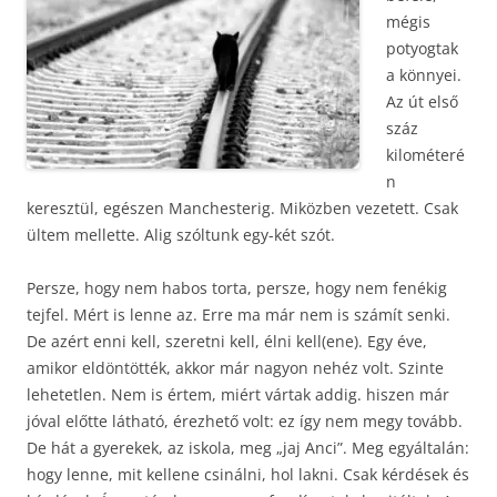
mégis
potyogtak
a könnyei.
Az út első
száz
kilométeré
n
keresztül, egészen Manchesterig. Miközben vezetett. Csak
ültem mellette. Alig szóltunk egy-két szót.
Persze, hogy nem habos torta, persze, hogy nem fenékig
tejfel. Mért is lenne az. Erre ma már nem is számít senki.
De azért enni kell, szeretni kell, élni kell(ene). Egy éve,
amikor eldöntötték, akkor már nagyon nehéz volt. Szinte
lehetetlen. Nem is értem, miért vártak addig. hiszen már
jóval előtte látható, érezhető volt: ez így nem megy tovább.
De hát a gyerekek, az iskola, meg „jaj Anci”. Meg egyáltalán:
hogy lenne, mit kellene csinálni, hol lakni. Csak kérdések és