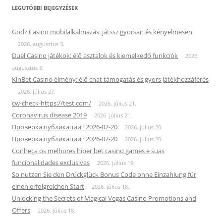
LEGUTÓBBI BEJEGYZÉSEK
Godz Casino mobilalkalmazás: játssz gyorsan és kényelmesen
2026. augusztus 3.
Duel Casino játékok: élő asztalok és kiemelkedő funkciók
2026.
augusztus 3.
KinBet Casino élmény: élő chat támogatás és gyors játékhozzáférés
2026. július 27.
cw-check-https://test.com/
2026. július 21.
Coronavirus disease 2019
2026. július 21.
Проверка публикации · 2026-07-20
2026. július 20.
Проверка публикации · 2026-07-20
2026. július 20.
Conheça os melhores hiper bet casino games e suas
funcionalidades exclusivas
2026. július 19.
So nutzen Sie den Drückglück Bonus Code ohne Einzahlung für
einen erfolgreichen Start
2026. július 18.
Unlocking the Secrets of Magical Vegas Casino Promotions and
Offers
2026. július 18.