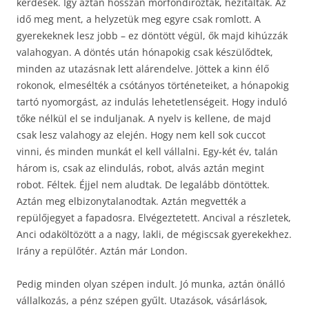
kérdések. Így aztán hosszan morfondíroztak, hezitáltak. Az
idő meg ment, a helyzetük meg egyre csak romlott. A
gyerekeknek lesz jobb – ez döntött végül, ők majd kihúzzák
valahogyan. A döntés után hónapokig csak készülődtek,
minden az utazásnak lett alárendelve. Jöttek a kinn élő
rokonok, elmesélték a csótányos történeteiket, a hónapokig
tartó nyomorgást, az indulás lehetetlenségeit. Hogy induló
tőke nélkül el se induljanak. A nyelv is kellene, de majd
csak lesz valahogy az elején. Hogy nem kell sok cuccot
vinni, és minden munkát el kell vállalni. Egy-két év, talán
három is, csak az elindulás, robot, alvás aztán megint
robot. Féltek. Éjjel nem aludtak. De legalább döntöttek.
Aztán meg elbizonytalanodtak. Aztán megvették a
repülőjegyet a fapadosra. Elvégeztetett. Ancival a részletek,
Anci odaköltözött a a nagy, lakli, de mégiscsak gyerekekhez.
Irány a repülőtér. Aztán már London.
Pedig minden olyan szépen indult. Jó munka, aztán önálló
vállalkozás, a pénz szépen gyűlt. Utazások, vásárlások,