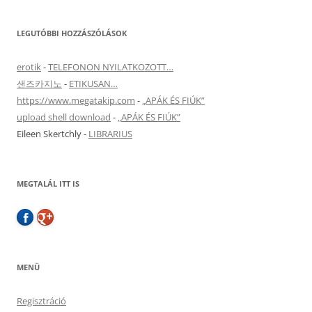
LEGUTÓBBI HOZZÁSZÓLÁSOK
erotik
-
TELEFONON NYILATKOZOTT…
샌즈카지노
-
ETIKUSAN…
https://www.megatakip.com
-
„APÁK ÉS FIÚK”
upload shell download
-
„APÁK ÉS FIÚK”
Eileen Skertchly
-
LIBRARIUS
MEGTALÁL ITT IS
MENÜ
Regisztráció