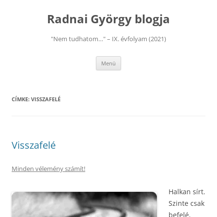
Kilépés
a
Radnai György blogja
tartalomba
"Nem tudhatom…" – IX. évfolyam (2021)
Menü
CÍMKE:
VISSZAFELÉ
Visszafelé
Minden vélemény számít!
Halkan sírt.
Szinte csak
befelé,