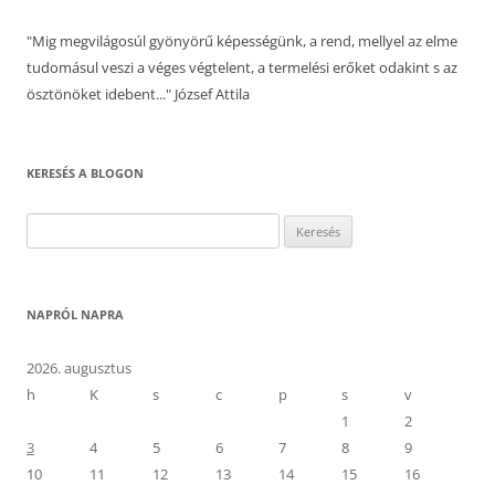
"Mig megvilágosúl gyönyörű képességünk, a rend, mellyel az elme
tudomásul veszi a véges végtelent, a termelési erőket odakint s az
ösztönöket idebent..." József Attila
KERESÉS A BLOGON
Keresés:
NAPRÓL NAPRA
2026. augusztus
h
K
s
c
p
s
v
1
2
3
4
5
6
7
8
9
10
11
12
13
14
15
16