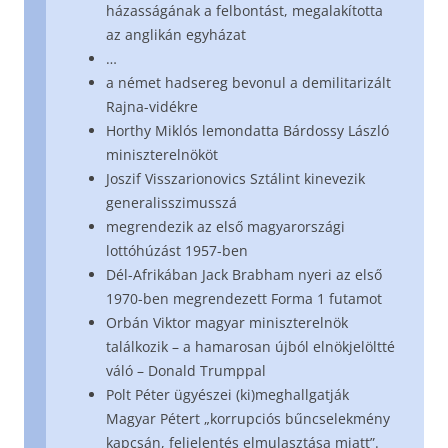
házasságának a felbontást, megalakította
az anglikán egyházat
…
a német hadsereg bevonul a demilitarizált
Rajna-vidékre
Horthy Miklós lemondatta Bárdossy László
miniszterelnököt
Joszif Visszarionovics Sztálint kinevezik
generalisszimusszá
megrendezik az első magyarországi
lottóhúzást 1957-ben
Dél-Afrikában Jack Brabham nyeri az első
1970-ben megrendezett Forma 1 futamot
Orbán Viktor magyar miniszterelnök
találkozik – a hamarosan újból elnökjelöltté
váló – Donald Trumppal
Polt Péter ügyészei (ki)meghallgatják
Magyar Pétert „korrupciós bűncselekmény
kapcsán, feljelentés elmulasztása miatt”.