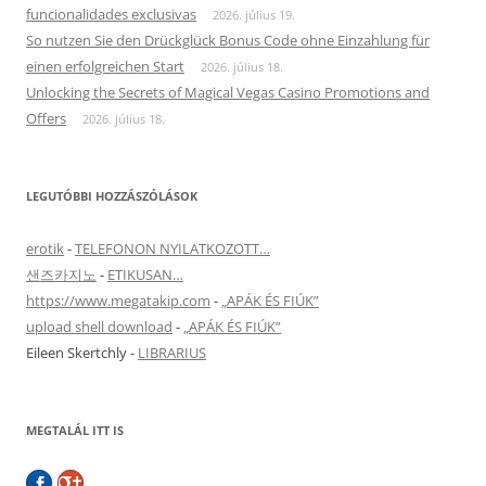
funcionalidades exclusivas
2026. július 19.
So nutzen Sie den Drückglück Bonus Code ohne Einzahlung für
einen erfolgreichen Start
2026. július 18.
Unlocking the Secrets of Magical Vegas Casino Promotions and
Offers
2026. július 18.
LEGUTÓBBI HOZZÁSZÓLÁSOK
erotik
-
TELEFONON NYILATKOZOTT…
샌즈카지노
-
ETIKUSAN…
https://www.megatakip.com
-
„APÁK ÉS FIÚK”
upload shell download
-
„APÁK ÉS FIÚK”
Eileen Skertchly
-
LIBRARIUS
MEGTALÁL ITT IS