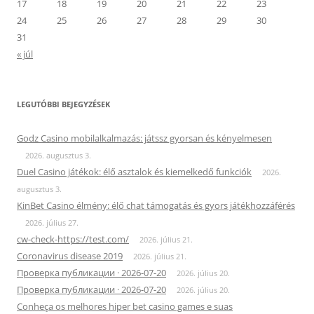
17
18
19
20
21
22
23
24
25
26
27
28
29
30
31
« júl
LEGUTÓBBI BEJEGYZÉSEK
Godz Casino mobilalkalmazás: játssz gyorsan és kényelmesen
2026. augusztus 3.
Duel Casino játékok: élő asztalok és kiemelkedő funkciók
2026.
augusztus 3.
KinBet Casino élmény: élő chat támogatás és gyors játékhozzáférés
2026. július 27.
cw-check-https://test.com/
2026. július 21.
Coronavirus disease 2019
2026. július 21.
Проверка публикации · 2026-07-20
2026. július 20.
Проверка публикации · 2026-07-20
2026. július 20.
Conheça os melhores hiper bet casino games e suas