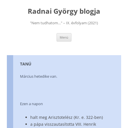
Kilépés
a
Radnai György blogja
tartalomba
"Nem tudhatom…" – IX. évfolyam (2021)
Menü
TANÚ
Március hetedike van.
Ezen a napon
halt meg Arisztotelész (Kr. e. 322-ben)
a pápa visszautasította VIII. Henrik