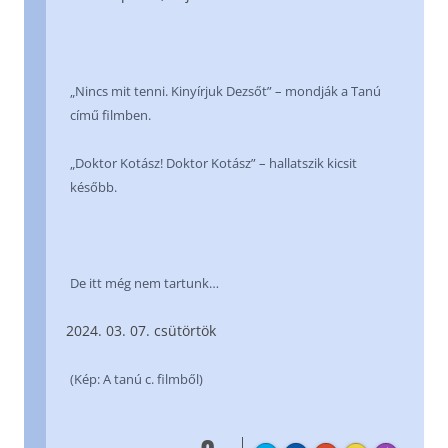
„Nincs mit tenni. Kinyírjuk Dezsőt” – mondják a Tanú
című filmben.
„Doktor Kotász! Doktor Kotász” – hallatszik kicsit
később.
De itt még nem tartunk…
03. 07. csütörtök
(Kép: A tanú c. filmből)