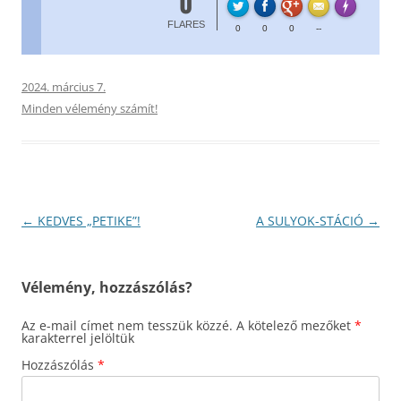
0
FL
Made with
FLARES
0
0
0
--
2024. március 7.
Minden vélemény számít!
Bejegyzés
←
KEDVES „PETIKE”!
A SULYOK-STÁCIÓ
→
navigáció
Vélemény, hozzászólás?
Az e-mail címet nem tesszük közzé.
A kötelező mezőket
*
karakterrel jelöltük
Hozzászólás
*