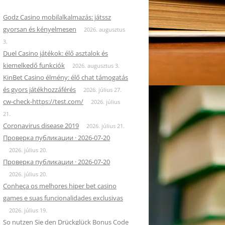
Godz Casino mobilalkalmazás: játssz
gyorsan és kényelmesen
2026. augusztus
3.
Duel Casino játékok: élő asztalok és
kiemelkedő funkciók
2026. augusztus 3.
KinBet Casino élmény: élő chat támogatás
és gyors játékhozzáférés
2026. július 27.
cw-check-https://test.com/
2026. július
21.
Coronavirus disease 2019
2026. július 21.
Проверка публикации · 2026-07-20
2026. július 20.
Проверка публикации · 2026-07-20
2026. július 20.
Conheça os melhores hiper bet casino
games e suas funcionalidades exclusivas
2026. július 19.
So nutzen Sie den Drückglück Bonus Code