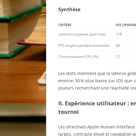
Synthèse
CRITÈRE
IOS (IPHONE
Latence moyenne push (ms)
118
FPS moyen pendant animation
60
Consommation CPU (%)
12
Les tests montrent que la latence glob
environ 30 % plus basse sur iOS que s
joueurs recherchant une réactivité in
II. Expérience utilisateur :
tournoi
Les directives Apple Human Interface G
larges, contraste élevé et navigation 