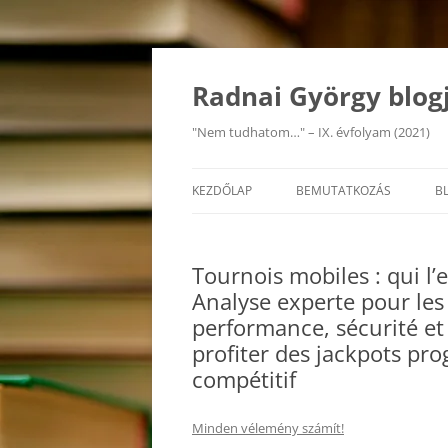
Kilépés
a
tartalomba
Radnai György blog
"Nem tudhatom…" – IX. évfolyam (2021)
KEZDŐLAP
BEMUTATKOZÁS
B
Tournois mobiles : qui l’
Analyse experte pour les
performance, sécurité et
profiter des jackpots pr
compétitif
Minden vélemény számít!