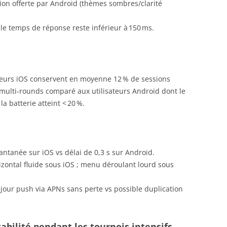
ion offerte par Android (thèmes sombres/clarité
 le temps de réponse reste inférieur à 150 ms.
teurs iOS conservent en moyenne 12 % de sessions
ulti‑rounds comparé aux utilisateurs Android dont le
a batterie atteint < 20 %.
antanée sur iOS vs délai de 0,3 s sur Android.
rizontal fluide sous iOS ; menu déroulant lourd sous
à jour push via APNs sans perte vs possible duplication
tabilité pendant les tournois intensifs