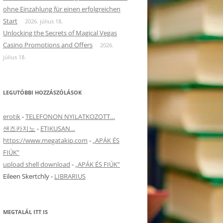
ohne Einzahlung für einen erfolgreichen
Start
2026. július 18.
Unlocking the Secrets of Magical Vegas
Casino Promotions and Offers
2026.
július 18.
LEGUTÓBBI HOZZÁSZÓLÁSOK
erotik
-
TELEFONON NYILATKOZOTT…
샌즈카지노
-
ETIKUSAN…
https://www.megatakip.com
-
„APÁK ÉS
FIÚK”
upload shell download
-
„APÁK ÉS FIÚK”
Eileen Skertchly
-
LIBRARIUS
MEGTALÁL ITT IS