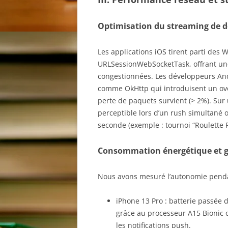
Optimisation du streaming de d
Les applications iOS tirent parti des
URLSessionWebSocketTask, offrant u
congestionnées. Les développeurs Andr
comme OkHttp qui introduisent un ov
perte de paquets survient (> 2%). Sur 
perceptible lors d’un rush simultané
seconde (exemple : tournoi “Roulette
Consommation énergétique et g
Nous avons mesuré l’autonomie pendan
iPhone 13 Pro : batterie passée 
grâce au processeur A15 Bionic
les notifications push.