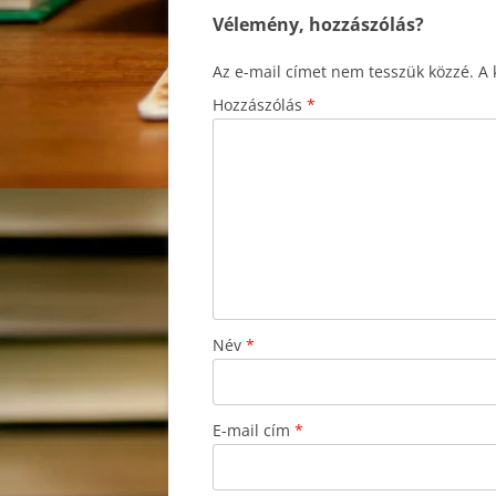
Vélemény, hozzászólás?
Az e-mail címet nem tesszük közzé.
A 
Hozzászólás
*
Név
*
E-mail cím
*