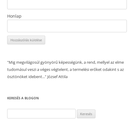
Honlap
"Mig megvilágosúl gyönyörű képességünk, a rend, mellyel az elme
tudomásul veszi a véges végtelent, a termelési erőket odakint s az
ösztönöket idebent..." József Attila
KERESÉS A BLOGON
Keresés: