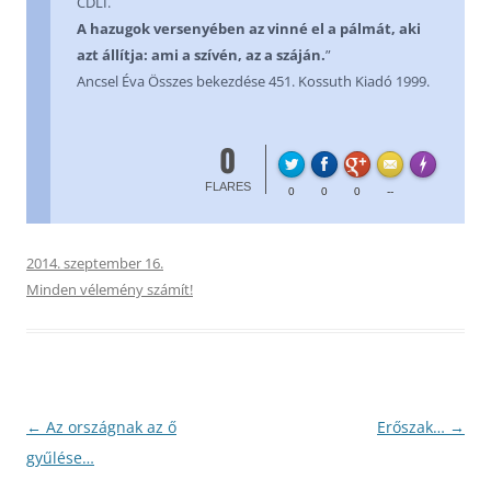
CDLI.
A hazugok versenyében az vinné el a pálmát, aki
azt állítja: ami a szívén, az a száján.
”
Ancsel Éva Összes bekezdése 451. Kossuth Kiadó 1999.
0
FL
Made with
FLARES
0
0
0
--
2014. szeptember 16.
Minden vélemény számít!
Bejegyzés
←
Az országnak az ő
Erőszak…
→
navigáció
gyűlése…