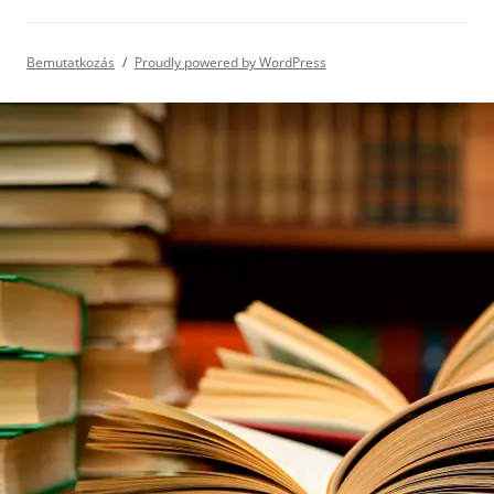
Bemutatkozás
Proudly powered by WordPress