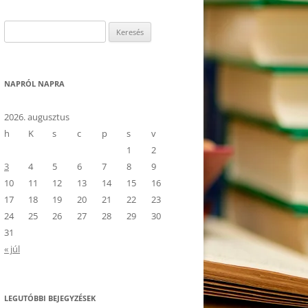
Keresés:
NAPRÓL NAPRA
2026. augusztus
h
K
s
c
p
s
v
1
2
3
4
5
6
7
8
9
10
11
12
13
14
15
16
17
18
19
20
21
22
23
24
25
26
27
28
29
30
31
« júl
LEGUTÓBBI BEJEGYZÉSEK