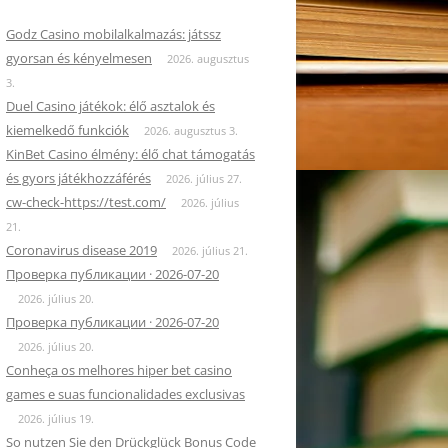
Godz Casino mobilalkalmazás: játssz
gyorsan és kényelmesen
2026. augusztus
3.
Duel Casino játékok: élő asztalok és
kiemelkedő funkciók
2026. augusztus 3.
KinBet Casino élmény: élő chat támogatás
és gyors játékhozzáférés
2026. július 27.
cw-check-https://test.com/
2026. július
21.
Coronavirus disease 2019
2026. július 21.
Проверка публикации · 2026-07-20
2026. július 20.
Проверка публикации · 2026-07-20
2026. július 20.
Conheça os melhores hiper bet casino
games e suas funcionalidades exclusivas
2026. július 19.
So nutzen Sie den Drückglück Bonus Code