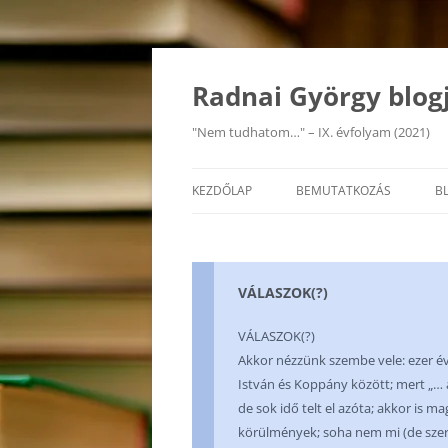
Kilépés
a
tartalomba
Radnai György blog
"Nem tudhatom…" – IX. évfolyam (2021)
KEZDŐLAP
BEMUTATKOZÁS
B
VÁLASZOK(?)
VÁLASZOK(?)
Akkor nézzünk szembe vele: ezer év
István és Koppány között; mert „… 
de sok idő telt el azóta; akkor is 
körülmények; soha nem mi (de szere