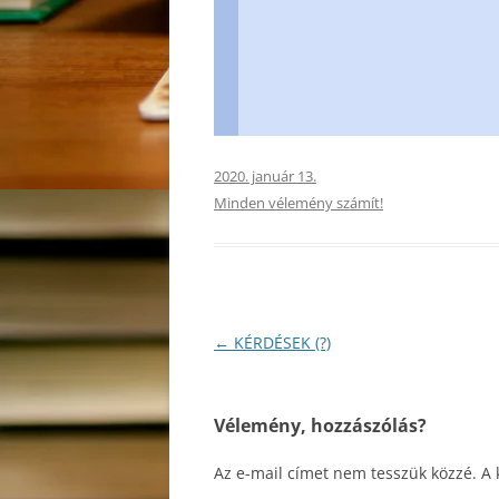
2020. január 13.
Minden vélemény számít!
Bejegyzés
←
KÉRDÉSEK (?)
navigáció
Vélemény, hozzászólás?
Az e-mail címet nem tesszük közzé.
A 