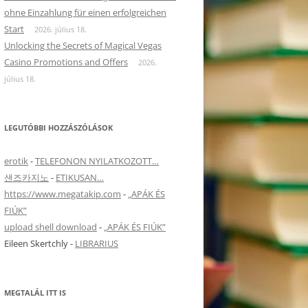
ohne Einzahlung für einen erfolgreichen
Start
2026. július 18.
Unlocking the Secrets of Magical Vegas
Casino Promotions and Offers
2026.
július 18.
LEGUTÓBBI HOZZÁSZÓLÁSOK
erotik
-
TELEFONON NYILATKOZOTT…
샌즈카지노
-
ETIKUSAN…
https://www.megatakip.com
-
„APÁK ÉS
FIÚK”
upload shell download
-
„APÁK ÉS FIÚK”
Eileen Skertchly
-
LIBRARIUS
MEGTALÁL ITT IS