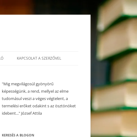
LÓ
KAPCSOLAT A SZERZŐVEL
"Mig megvilágosúl gyönyörű
képességünk, a rend, mellyel az elme
tudomásul veszi a véges végtelent, a
termelési erőket odakint s az ösztönöket
idebent..." József Attila
KERESÉS A BLOGON