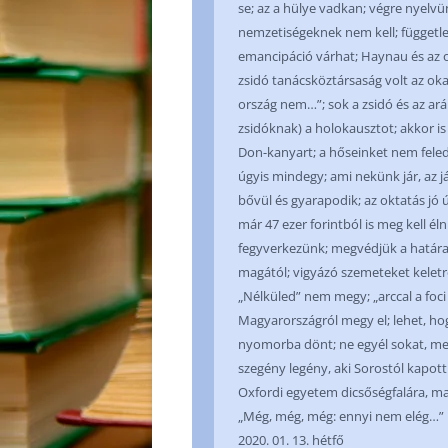
se; az a hülye vadkan; végre nyelvün
nemzetiségeknek nem kell; függetle
emancipáció várhat; Haynau és az or
zsidó tanácsköztársaság volt az oka
ország nem…”; sok a zsidó és az ará
zsidóknak) a holokausztot; akkor is
Don-kanyart; a hőseinket nem fele
úgyis mindegy; ami nekünk jár, az j
bővül és gyarapodik; az oktatás jó 
már 47 ezer forintból is meg kell é
fegyverkezünk; megvédjük a határ
magától; vigyázó szemeteket keletr
„Nélküled” nem megy; „arccal a foci 
Magyarországról megy el; lehet, hogy
nyomorba dönt; ne egyél sokat, mert 
szegény legény, aki Sorostól kapott
Oxfordi egyetem dicsőségfalára, m
„Még, még, még: ennyi nem elég…”
2020. 01. 13. hétfő