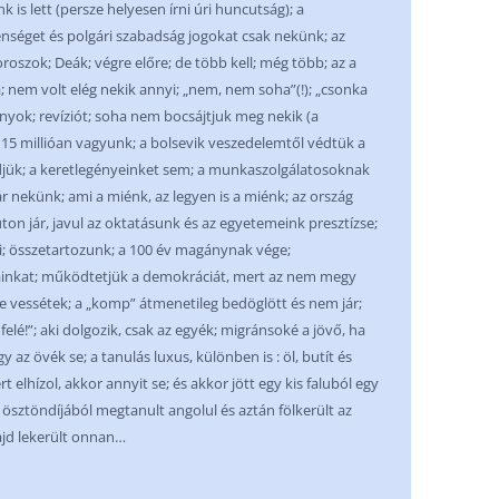
k is lett (persze helyesen írni úri huncutság); a
nséget és polgári szabadság jogokat csak nekünk; az
oszok; Deák; végre előre; de több kell; még több; az a
; nem volt elég nekik annyi; „nem, nem soha”(!); „csonka
nyok; revíziót; soha nem bocsájtjuk meg nekik (a
 15 millióan vagyunk; a bolsevik veszedelemtől védtük a
djük; a keretlegényeinket sem; a munkaszolgálatosoknak
ár nekünk; ami a miénk, az legyen is a miénk; az ország
úton jár, javul az oktatásunk és az egyetemeink presztízse;
lni; összetartozunk; a 100 év magánynak vége;
ainkat; működtetjük a demokráciát, mert az nem megy
e vessétek; a „komp” átmenetileg bedöglött és nem jár;
felé!”; aki dolgozik, csak az egyék; migránsoké a jövő, ha
 az övék se; a tanulás luxus, különben is : öl, butít és
elhízol, akkor annyit se; és akkor jött egy kis faluból egy
 ösztöndíjából megtanult angolul és aztán fölkerült az
ajd lekerült onnan…