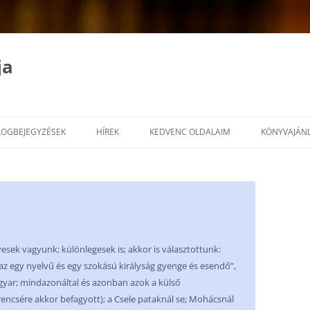
ja
LOGBEJEGYZÉSEK
HÍREK
KEDVENC OLDALAIM
KÖNYVAJÁN
esek vagyunk; különlegesek is; akkor is választottunk:
az egy nyelvű és egy szokású királyság gyenge és esendő”,
magyar; mindazonáltal és azonban azok a külső
ncsére akkor befagyott); a Csele pataknál se; Mohácsnál