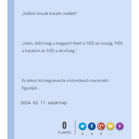
„Kiállok Novák Katalin mellett”
„Isten, áldd meg a magyart! Mert a TIÉD az ország, TIÉD
a hatalom és TIÉD a dicsőség.”
És akkor ki/megnevezte a következő marionett-
figuráját…
02. 11. vasárnap
0
FL
Made with
FLARES
0
0
0
--