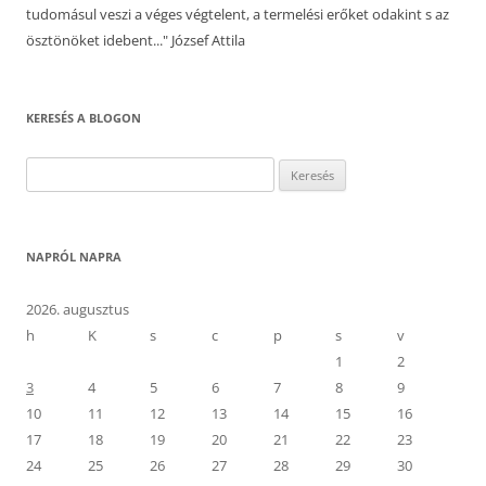
tudomásul veszi a véges végtelent, a termelési erőket odakint s az
ösztönöket idebent..." József Attila
KERESÉS A BLOGON
Keresés:
NAPRÓL NAPRA
2026. augusztus
h
K
s
c
p
s
v
1
2
3
4
5
6
7
8
9
10
11
12
13
14
15
16
17
18
19
20
21
22
23
24
25
26
27
28
29
30