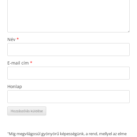
Név
*
E-mail cím
*
Honlap
"Mig megvilágosúl gyönyörű képességünk, a rend, mellyel az elme