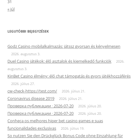
31
« júl
LEGUTÓBBI BEJEGYZÉSEK
Godz Casino mobilalkalmazás: játssz gyorsan és kényelmesen
2026. augusztus 3.
Duel Casino játékok: élő asztalok és kiemelkedő funkciók
2026.
augusztus 3.
KinBet Casino élmény: élő chat támogatás és gyors játékhozzáférés
2026. július 27.
cw-check-https://test.com/
2026. július 21.
Coronavirus disease 2019
2026. július 21.
Проверка публикации · 2026-07-20
2026. július 20.
Проверка публикации · 2026-07-20
2026. július 20.
Conheça os melhores hiper bet casino games e suas
funcionalidades exclusivas
2026. július 19.
So nutzen Sie den Drückglück Bonus Code ohne Einzahlung für