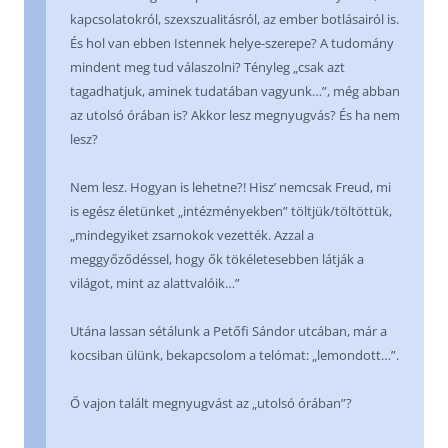
kapcsolatokról, szexszualitásról, az ember botlásairól is.
És hol van ebben Istennek helye-szerepe? A tudomány
mindent meg tud válaszolni? Tényleg „csak azt
tagadhatjuk, aminek tudatában vagyunk…”, még abban
az utolsó órában is? Akkor lesz megnyugvás? És ha nem
lesz?
Nem lesz. Hogyan is lehetne?! Hisz’ nemcsak Freud, mi
is egész életünket „intézményekben” töltjük/töltöttük,
„mindegyiket zsarnokok vezették. Azzal a
meggyőződéssel, hogy ők tökéletesebben látják a
világot, mint az alattvalóik…”
Utána lassan sétálunk a Petőfi Sándor utcában, már a
kocsiban ülünk, bekapcsolom a telómat: „lemondott…”.
Ő vajon talált megnyugvást az „utolsó órában”?