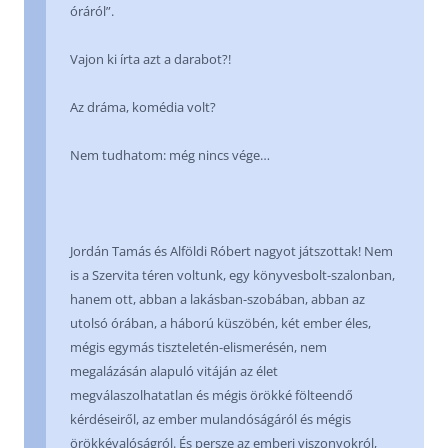
óráról”.
Vajon ki írta azt a darabot?!
Az dráma, komédia volt?
Nem tudhatom: még nincs vége…
Jordán Tamás és Alföldi Róbert nagyot játszottak! Nem
is a Szervita téren voltunk, egy könyvesbolt-szalonban,
hanem ott, abban a lakásban-szobában, abban az
utolsó órában, a háború küszöbén, két ember éles,
mégis egymás tiszteletén-elismerésén, nem
megalázásán alapuló vitáján az élet
megválaszolhatatlan és mégis örökké fölteendő
kérdéseiről, az ember mulandóságáról és mégis
örökkévalóságról. És persze az emberi viszonyokról,