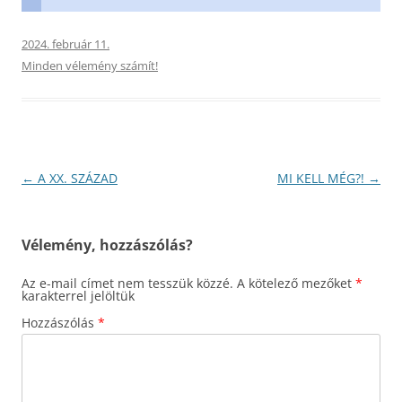
2024. február 11.
Minden vélemény számít!
Bejegyzés
←
A XX. SZÁZAD
MI KELL MÉG?!
→
navigáció
Vélemény, hozzászólás?
Az e-mail címet nem tesszük közzé.
A kötelező mezőket
*
karakterrel jelöltük
Hozzászólás
*