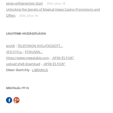
einen erfolgreichen Start
2026. július 18.
Unlocking the Secrets of Magical Vegas Casino Promotions and
Offers
2026. július 18.
LEGUTÓBBI HOZZÁSZÓLÁSOK
erotik
-
TELEFONON NYILATKOZOTT…
샌즈카지노
-
ETIKUSAN…
https://www.megatakip.com
-
„APÁK ÉS FIÚK”
upload shell download
-
„APÁK ÉS FIÚK”
Eileen Skertchly
-
LIBRARIUS
MEGTALÁL ITT IS