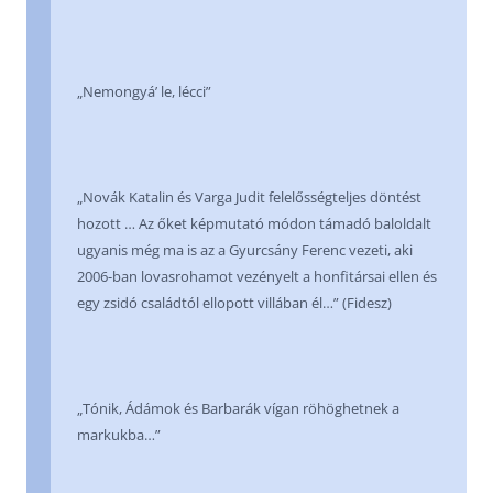
„Nemongyá’ le, lécci”
„Novák Katalin és Varga Judit felelősségteljes döntést
hozott … Az őket képmutató módon támadó baloldalt
ugyanis még ma is az a Gyurcsány Ferenc vezeti, aki
2006-ban lovasrohamot vezényelt a honfitársai ellen és
egy zsidó családtól ellopott villában él…” (Fidesz)
„Tónik, Ádámok és Barbarák vígan röhöghetnek a
markukba…”