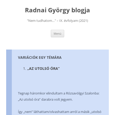
Kilépés
a
Radnai György blogja
tartalomba
"Nem tudhatom…" – IX. évfolyam (2021)
Menü
VARIÁCIÓK EGY TÉMÁRA
„AZ UTOLSÓ ÓRA”
Tegnap háromkor elindultam a Rózsavölgyi Szalonba:
„Az utolsó óra” darabra volt jegyem.
Így „nem” láthattam/olvashattam arról a másik „utolsó