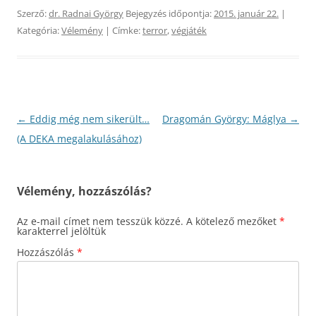
Szerző:
dr. Radnai György
Bejegyzés időpontja:
2015. január 22.
|
Kategória:
Vélemény
| Címke:
terror
,
végjáték
Bejegyzés
←
Eddig még nem sikerült…
Dragomán György: Máglya
→
navigáció
(A DEKA megalakulásához)
Vélemény, hozzászólás?
Az e-mail címet nem tesszük közzé.
A kötelező mezőket
*
karakterrel jelöltük
Hozzászólás
*