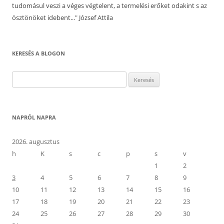
tudomásul veszi a véges végtelent, a termelési erőket odakint s az
ösztönöket idebent..." József Attila
KERESÉS A BLOGON
Keresés:
NAPRÓL NAPRA
2026. augusztus
h
K
s
c
p
s
v
1
2
3
4
5
6
7
8
9
10
11
12
13
14
15
16
17
18
19
20
21
22
23
24
25
26
27
28
29
30