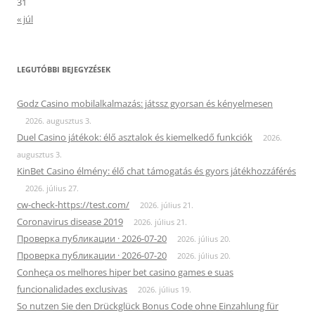
31
« júl
LEGUTÓBBI BEJEGYZÉSEK
Godz Casino mobilalkalmazás: játssz gyorsan és kényelmesen
2026. augusztus 3.
Duel Casino játékok: élő asztalok és kiemelkedő funkciók
2026.
augusztus 3.
KinBet Casino élmény: élő chat támogatás és gyors játékhozzáférés
2026. július 27.
cw-check-https://test.com/
2026. július 21.
Coronavirus disease 2019
2026. július 21.
Проверка публикации · 2026-07-20
2026. július 20.
Проверка публикации · 2026-07-20
2026. július 20.
Conheça os melhores hiper bet casino games e suas
funcionalidades exclusivas
2026. július 19.
So nutzen Sie den Drückglück Bonus Code ohne Einzahlung für