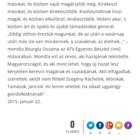
másokat, és közben saját magát jelöli meg. Kirekeszt
másokat, és közben kirekesztődik. Kiválasztottnak hiszi
magát, és közben elkülönül, leválasztódik. Védeni akar, s
közben árt és újabb és újabb támadásokat generál.
„Eddig otthon éreztük magunkat, de az után a vasárnap
után más íze van mindennek, a szavaknak, az életnek…” –
mondta Bourgla Oszama az ATV Egyenes Beszéd című
műsorában. Mondta ezt az orvos, aki hazájának tekintette
Magyarországot, és aki most lehet, hogy új hazát lesz
kénytelen keresni magának és családjának. Akit elfogadtak,
szerettek: akitől nem féltek! Szegény Ráchelek, Mónikák,
Tamások, Jancsik: mi lenne veletek, ha odaát ugyanígy
gondolkodnának?
2015. január 22.
0
Made wi
FLARES
0
0
0
--