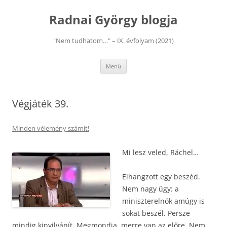
Kilépés
a
Radnai György blogja
tartalomba
"Nem tudhatom…" – IX. évfolyam (2021)
Menü
Végjáték 39.
Minden vélemény számít!
Mi lesz veled, Ráchel…
Elhangzott egy beszéd.
Nem nagy ügy: a
miniszterelnök amúgy is
sokat beszél. Persze
mindig kinyilvánít. Megmondja, merre van az előre. Nem