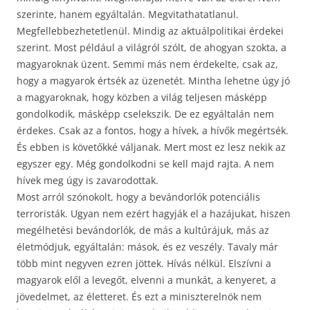
szerinte, hanem egyáltalán. Megvitathatatlanul.
Megfellebbezhetetlenül. Mindig az aktuálpolitikai érdekei
szerint. Most például a világról szólt, de ahogyan szokta, a
magyaroknak üzent. Semmi más nem érdekelte, csak az,
hogy a magyarok értsék az üzenetét. Mintha lehetne úgy jó
a magyaroknak, hogy közben a világ teljesen másképp
gondolkodik, másképp cselekszik. De ez egyáltalán nem
érdekes. Csak az a fontos, hogy a hívek, a hívők megértsék.
És ebben is követőkké váljanak. Mert most ez lesz nekik az
egyszer egy. Még gondolkodni se kell majd rajta. A nem
hívek meg úgy is zavarodottak.
Most arról szónokolt, hogy a bevándorlók potenciális
terroristák. Ugyan nem ezért hagyják el a hazájukat, hiszen
megélhetési bevándorlók, de más a kultúrájuk, más az
életmódjuk, egyáltalán: mások, és ez veszély. Tavaly már
több mint negyven ezren jöttek. Hívás nélkül. Elszívni a
magyarok elől a levegőt, elvenni a munkát, a kenyeret, a
jövedelmet, az életteret. És ezt a miniszterelnök nem