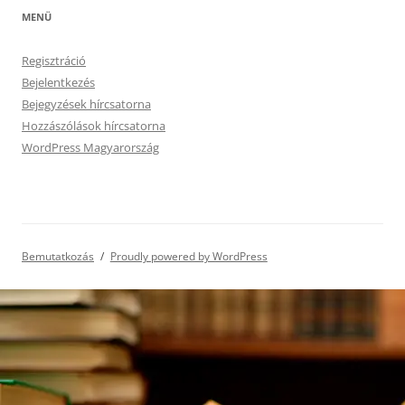
MENÜ
Regisztráció
Bejelentkezés
Bejegyzések hírcsatorna
Hozzászólások hírcsatorna
WordPress Magyarország
Bemutatkozás
Proudly powered by WordPress