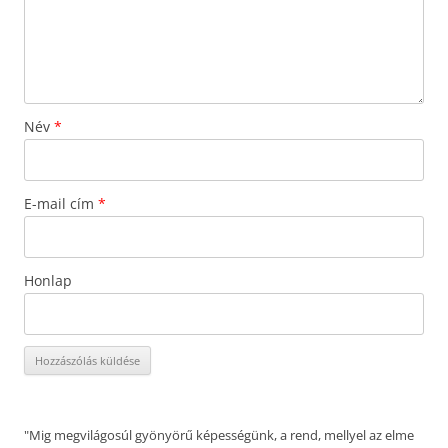
Név
*
E-mail cím
*
Honlap
"Mig megvilágosúl gyönyörű képességünk, a rend, mellyel az elme