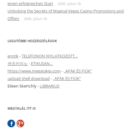
einen erfolgreichen Start
2026. július 18.
Unlocking the Secrets of Magical Vegas Casino Promotions and
Offers
2026. július 18.
LEGUTÓBBI HOZZÁSZÓLÁSOK
erotik
-
TELEFONON NYILATKOZOTT…
샌즈카지노
-
ETIKUSAN…
https://www.megatakip.com
-
„APÁK ÉS FIÚK”
upload shell download
-
„APÁK ÉS FIÚK”
Eileen Skertchly
-
LIBRARIUS
MEGTALÁL ITT IS