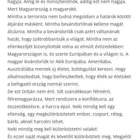
hagyja. Amíg él és miniszterelnök, addig ezt nem hagyja.
Mert Magyarország a magyaroké.
Mintha a terrorista nem tudná megoldani a határok közötti
átjárást másként. Mintha bevándorlónak kellene magát
álcáznia. Mintha a bevándorlók csak azért váltanának
hazát, hogy szétrobbantsák a világot. Mintha nem az
ellenkezőjét bizonyították volna az elmúlt évtizedekben:
Magyarországon is, és szerte Európában és a világon is. A
magyar kivándorlók is! Akik Európába, Amerikába,
Ausztráliába mentek új életet, boldogulást keresni. Hogy
alkalmazkodtak, hogy beilleszkedtek, hogy élték az életüket
a befogadó ország normái szerint.
De ezt Orbán nem érti. Sőt szándékosan félreérti,
félremagyarázza. Mert rendszere a konfliktusra, az
összeütközésre, a harcra épül. Neki mindig kell egy
ellenség, egy megkülönböztetett ember, csoport, réteg,
bárki, akivel harcolni lehet.
Neki mindig meg kell különböztetni valakit!
És ezzel saját magát és követőit különbözteti meg. Megjelöl