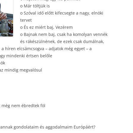
o Már töltjük is
o Szóval idő előtt kifecsegte a nagy, elnöki
tervet
o És ez miért baj, Vezérem
o Bajnak nem baj, csak ha komolyan vennék
és rákészülnének, de ezek csak dumálnak,
 a híren elcsámcsogva – adjatok még egyet – a
ogy mindenki értsen belőle
nök
, az mindig megvalósul
ók még nem ébredtek föl
y vannak gondolataim és aggodalmaim Európáért?