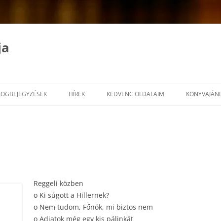
ja
LOGBEJEGYZÉSEK
HÍREK
KEDVENC OLDALAIM
KÖNYVAJÁN
Reggeli közben
o Ki súgott a Hillernek?
o Nem tudom, Főnök, mi biztos nem
o Adjatok még egy kis pálinkát