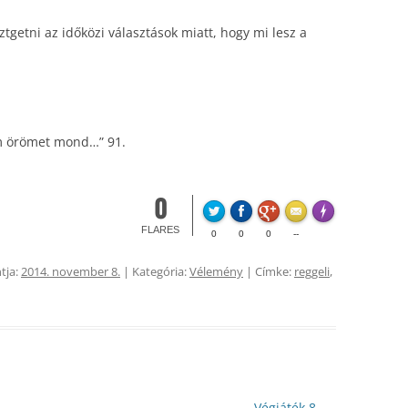
ztgetni az időközi választások miatt, hogy mi lesz a
m örömet mond…” 91.
0
FLARE
Made with
Mo
FLARES
0
0
0
--
tja:
2014. november 8.
| Kategória:
Vélemény
| Címke:
reggeli
,
Végjáték 8.
→