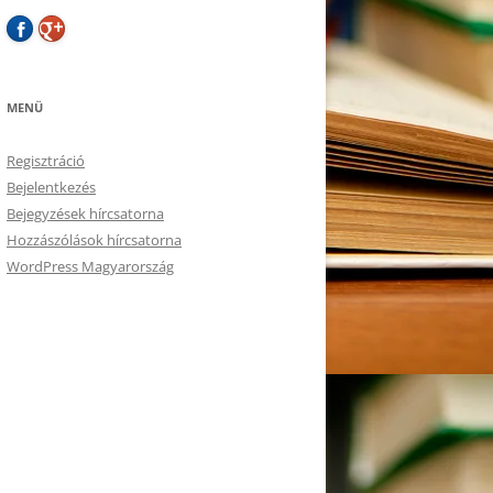
MENÜ
Regisztráció
Bejelentkezés
Bejegyzések hírcsatorna
Hozzászólások hírcsatorna
WordPress Magyarország