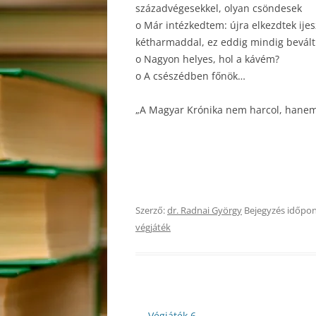
századvégesekkel, olyan csöndesek
o Már intézkedtem: újra elkezdtek ijes
kétharmaddal, ez eddig mindig bevált
o Nagyon helyes, hol a kávém?
o A csészédben főnök…
„A Magyar Krónika nem harcol, hane
Szerző:
dr. Radnai György
Bejegyzés időpon
végjáték
Bejegyzés
←
Végjáték 6.