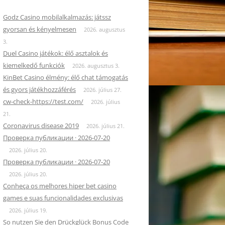
Godz Casino mobilalkalmazás: játssz
gyorsan és kényelmesen
2026. augusztus
3.
Duel Casino játékok: élő asztalok és
kiemelkedő funkciók
2026. augusztus 3.
KinBet Casino élmény: élő chat támogatás
és gyors játékhozzáférés
2026. július 27.
cw-check-https://test.com/
2026. július
21.
Coronavirus disease 2019
2026. július 21.
Проверка публикации · 2026-07-20
2026. július 20.
Проверка публикации · 2026-07-20
2026. július 20.
Conheça os melhores hiper bet casino
games e suas funcionalidades exclusivas
2026. július 19.
So nutzen Sie den Drückglück Bonus Code