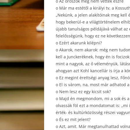
o Az oroszok még nem vették észre
o Már ma estétől a királyi tv, a Koss
„Nekünk, a jelen alakítóinak meg kell
hogy bekerül-e a világtörténelem elhi
újabb tanulságos példájává válhat az e
felelősségünk, hogy ez ne következzen
o Ezért akarunk kilépni?
o Akarok, nem akarok: még nem tudom,
kell a Junckeréknek, hogy én is focizo
mint a nagyok, az ő véleményük, látásm
ahogyan azt Kohl kancellár is írja a k
o Ez megint érettségi anyag lesz, Főnö
o El is várom, na, most már adhatod a
o Nem lesz ez egy kicsit sok?
o Majd én megmondom, mi a sok és a k
olvassák föl ezt a mondatomat is: „m
érték- és kultúrközösség részei vagyun
o És ez mit jelent?
o Azt, amit. Már megtanulhattad volna,