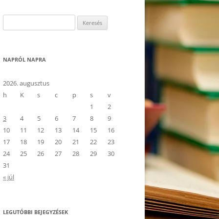
Keresés:
NAPRÓL NAPRA
2026. augusztus
h
K
s
c
p
s
v
1
2
3
4
5
6
7
8
9
10
11
12
13
14
15
16
17
18
19
20
21
22
23
24
25
26
27
28
29
30
31
« júl
LEGUTÓBBI BEJEGYZÉSEK