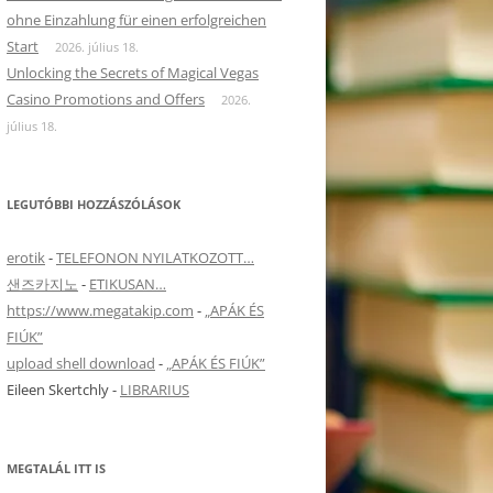
ohne Einzahlung für einen erfolgreichen
Start
2026. július 18.
Unlocking the Secrets of Magical Vegas
Casino Promotions and Offers
2026.
július 18.
LEGUTÓBBI HOZZÁSZÓLÁSOK
erotik
-
TELEFONON NYILATKOZOTT…
re Info
샌즈카지노
-
ETIKUSAN…
https://www.megatakip.com
-
„APÁK ÉS
FIÚK”
upload shell download
-
„APÁK ÉS FIÚK”
Eileen Skertchly
-
LIBRARIUS
MEGTALÁL ITT IS