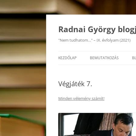
Kilépés
a
tartalomba
Radnai György blog
"Nem tudhatom…" – IX. évfolyam (2021)
KEZDŐLAP
BEMUTATKOZÁS
B
Végjáték 7.
Minden vélemény számít!