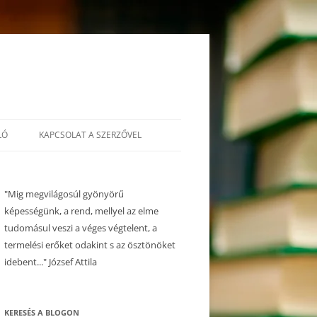
LÓ
KAPCSOLAT A SZERZŐVEL
"Mig megvilágosúl gyönyörű
képességünk, a rend, mellyel az elme
tudomásul veszi a véges végtelent, a
termelési erőket odakint s az ösztönöket
idebent..." József Attila
KERESÉS A BLOGON