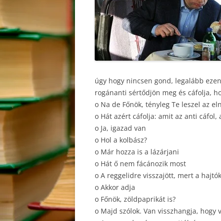
úgy hogy nincsen gond, legalább ezen
rogánanti sértődjön meg és cáfolja, h
o Na de Főnök, tényleg Te leszel az el
o Hát azért cáfolja: amit az anti cáfol
o Ja, igazad van
o Hol a kolbász?
o Már hozza is a lázárjani
o Hát ő nem fácánozik most
o A reggelidre visszajött, mert a hajt
o Akkor adja
o Főnök, zöldpaprikát is?
o Majd szólok. Van visszhangja, hog