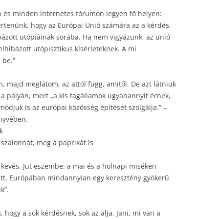
uth és minden internetes fórumon legyen fő helyen:
 értenünk, hogy az Európai Unió számára az a kérdés,
bázott utópiáinak sorába. Ha nem vigyázunk, az unió
lhibázott utópisztikus kísérleteknek. A mi
 be.”
 majd meglátom, az attól függ, amitől. De azt látniuk
k a pályán, mert „a kis tagállamok ugyanannyit érnek,
ódjuk is az európai közösség építését szolgálja.” –
önyvében.
k
 szalonnát, meg a paprikát is
evés. Jut eszembe: a mai és a holnapi miséken
i itt, Európában mindannyian egy keresztény gyökerű
k”.
 hogy a sok kérdésnek, sok az alja. Jani, mi van a