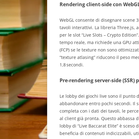
Rendering client‑side con WebG
WebGL consente di disegnare scene 3D
tavoli interattivi. La libreria Three.js,
per le slot “Live Slots – Crypto Edition
tempo reale, ma richiede una GPU atti
(FCP) se le texture non sono ottimizzat
“texture atlasing” riducono il peso me
1,8 secondi.
Pre‑rendering server‑side (SSR) p
Le lobby dei giochi live sono il punto d
abbandonare entro pochi secondi. Il 
completa con i dati dei tavoli, le perc
al client già pronta. Questo abbassa dr
lobby di “Live Baccarat Elite” è sceso da
beneficia di contenuti indicizzabili, u