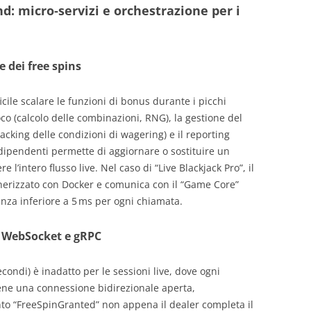
d: micro‑servizi e orchestrazione per i
e dei free spins
cile scalare le funzioni di bonus durante i picchi
oco (calcolo delle combinazioni, RNG), la gestione del
acking delle condizioni di wagering) e il reporting
ndipendenti permette di aggiornare o sostituire un
’intero flusso live. Nel caso di “Live Blackjack Pro”, il
inerizzato con Docker e comunica con il “Game Core”
nza inferiore a 5 ms per ogni chiamata.
 WebSocket e gRPC
econdi) è inadatto per le sessioni live, dove ogni
ne una connessione bidirezionale aperta,
ento “FreeSpinGranted” non appena il dealer completa il