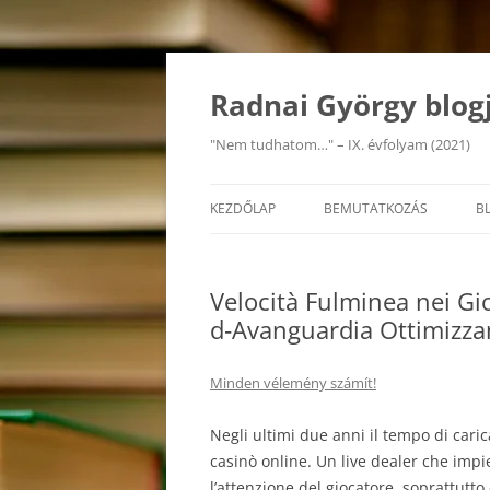
Kilépés
a
tartalomba
Radnai György blog
"Nem tudhatom…" – IX. évfolyam (2021)
KEZDŐLAP
BEMUTATKOZÁS
B
Velocità Fulminea nei Gi
d‑Avanguardia Ottimizzan
Minden vélemény számít!
Negli ultimi due anni il tempo di caric
casinò online. Un live dealer che impi
l’attenzione del giocatore, soprattutt