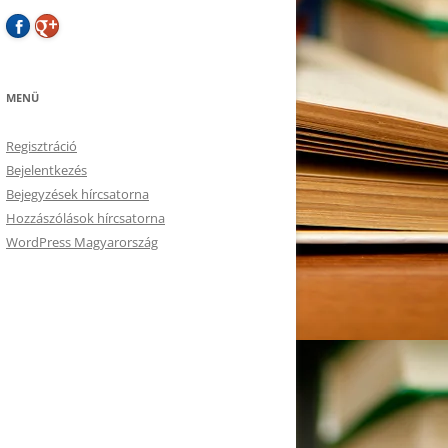
MENÜ
Regisztráció
Bejelentkezés
Bejegyzések hírcsatorna
Hozzászólások hírcsatorna
WordPress Magyarország