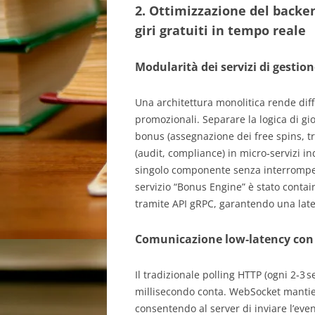
2. Ottimizzazione del backen
giri gratuiti in tempo reale
Modularità dei servizi di gestion
Una architettura monolitica rende diffi
promozionali. Separare la logica di gi
bonus (assegnazione dei free spins, tr
(audit, compliance) in micro‑servizi i
singolo componente senza interrompere l
servizio “Bonus Engine” è stato conta
tramite API gRPC, garantendo una late
Comunicazione low‑latency con
Il tradizionale polling HTTP (ogni 2‑3 s
millisecondo conta. WebSocket mantie
consentendo al server di inviare l’ev