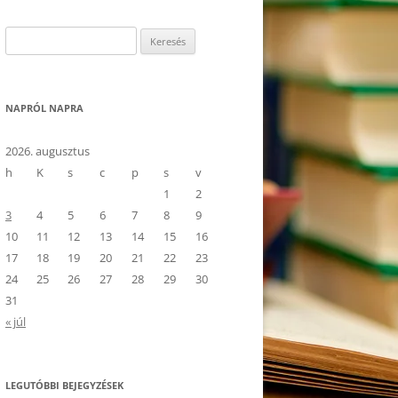
Keresés:
NAPRÓL NAPRA
2026. augusztus
h
K
s
c
p
s
v
1
2
3
4
5
6
7
8
9
10
11
12
13
14
15
16
17
18
19
20
21
22
23
24
25
26
27
28
29
30
31
« júl
LEGUTÓBBI BEJEGYZÉSEK