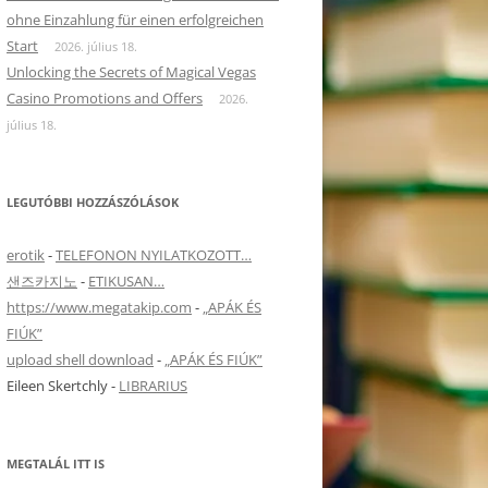
ohne Einzahlung für einen erfolgreichen
Start
2026. július 18.
Unlocking the Secrets of Magical Vegas
Casino Promotions and Offers
2026.
július 18.
LEGUTÓBBI HOZZÁSZÓLÁSOK
erotik
-
TELEFONON NYILATKOZOTT…
샌즈카지노
-
ETIKUSAN…
https://www.megatakip.com
-
„APÁK ÉS
FIÚK”
upload shell download
-
„APÁK ÉS FIÚK”
Eileen Skertchly
-
LIBRARIUS
MEGTALÁL ITT IS