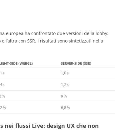
ma europea ha confrontato due versioni della lobby:
l’altra con SSR. I risultati sono sintetizzati nella
LIENT‑SIDE (WEBGL)
SERVER‑SIDE (SSR)
1 s
1,0 s
4 s
1,2 s
8 %
9 %
,2 %
6,8 %
s nei flussi Live: design UX che non