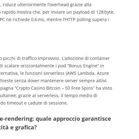
, riduce ulteriormente l’overhead grazie alla
 rapido mostra che, per inviare un payload di 128 byte,
 ne richiede 0,6 ms, mentre l’HTTP polling supera i
picchi di traffico improvvisi. L’adozione di container
i scalare orizzontalmente i pod “Bonus Engine” in
lternativa, le funzioni serverless (AWS Lambda, Azure
ichieste senza dover mantenere server sempre attivi.
agna “Crypto Casino Bitcoin – 50 Free Spins” ha visto
ltanee; grazie al serverless, il tempo medio di
ando timeout e cadute di sessione.
re‑rendering: quale approccio garantisce
cità e grafica?