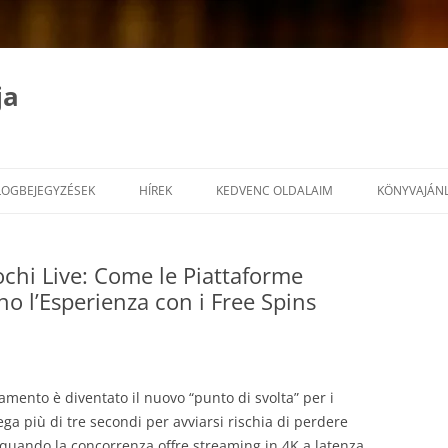
ja
LOGBEJEGYZÉSEK
HÍREK
KEDVENC OLDALAIM
KÖNYVAJÁN
ochi Live: Come le Piattaforme
o l’Esperienza con i Free Spins
amento è diventato il nuovo “punto di svolta” per i
ega più di tre secondi per avviarsi rischia di perdere
o quando la concorrenza offre streaming in 4K a latenza