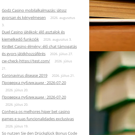
Godz Casino mobilalkalmazás: játssz
gyorsan és kényelmesen
2026. augusztus
3.
Duel Casino játékok: élő asztalok és
kiemelkedő funkciók
2026. augusztus 3.
KinBet Casino élmény: élő chat támogatás
és gyors játékhozzáférés
2026. július 27.
cw-check-https://test.com/
2026. július
21.
Coronavirus disease 2019
2026. július 21.
Проверка публикации · 2026-07-20
2026. július 20.
Проверка публикации · 2026-07-20
2026. július 20.
Conheça os melhores hiper bet casino
games e suas funcionalidades exclusivas
2026. július 19.
So nutzen Sie den Drückglück Bonus Code