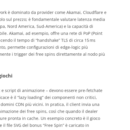
twork è dominato da provider come Akamai, Cloudflare e
solo sul prezzo; è fondamentale valutare latenza media
ropa, Nord America, Sud‑America) e la capacità di
abile. Akamai, ad esempio, offre una rete di PoP (Point
ucendo il tempo di “handshake” TLS di circa 15 ms
canto, permette configurazioni di edge‑logic più
amente i trigger dei free spins direttamente al nodo più
giochi
nt e script di animazione – devono essere pre‑fetchate
icace è il “lazy loading” dei componenti non critici,
domini CDN più vicini. In pratica, il client invia una
animazione dei free spins, così che quando il dealer
xture pronta in cache. Un esempio concreto è il gioco
 il file SVG del bonus “Free Spin” è caricato in