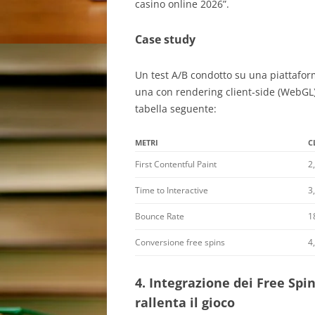
casino online 2026”.
Case study
Un test A/B condotto su una piattafor
una con rendering client‑side (WebGL) e 
tabella seguente:
METRI
C
First Contentful Paint
2,
Time to Interactive
3,
Bounce Rate
1
Conversione free spins
4
4. Integrazione dei Free Spin
rallenta il gioco