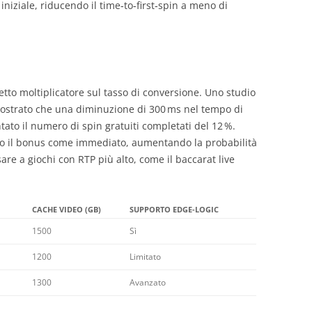
niziale, riducendo il time‑to‑first‑spin a meno di
ffetto moltiplicatore sul tasso di conversione. Uno studio
ostrato che una diminuzione di 300 ms nel tempo di
tato il numero di spin gratuiti completati del 12 %.
no il bonus come immediato, aumentando la probabilità
re a giochi con RTP più alto, come il baccarat live
CACHE VIDEO (GB)
SUPPORTO EDGE‑LOGIC
1500
Sì
1200
Limitato
1300
Avanzato