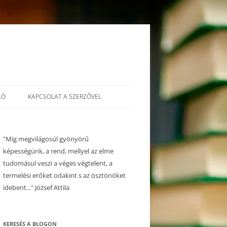
LÓ
KAPCSOLAT A SZERZŐVEL
"Mig megvilágosúl gyönyörű
képességünk, a rend, mellyel az elme
tudomásul veszi a véges végtelent, a
termelési erőket odakint s az ösztönöket
idebent..." József Attila
KERESÉS A BLOGON