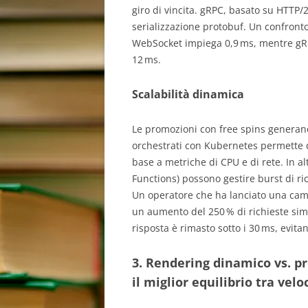
giro di vincita. gRPC, basato su HTTP/2
serializzazione protobuf. Un confronto
WebSocket impiega 0,9 ms, mentre gRPC
12 ms.
Scalabilità dinamica
Le promozioni con free spins generano 
orchestrati con Kubernetes permette d
base a metriche di CPU e di rete. In a
Functions) possono gestire burst di r
Un operatore che ha lanciato una camp
un aumento del 250 % di richieste simu
risposta è rimasto sotto i 30 ms, evit
3. Rendering dinamico vs. p
il miglior equilibrio tra velo