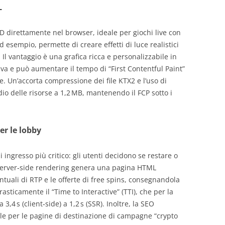
L
 direttamente nel browser, ideale per giochi live con
 ad esempio, permette di creare effetti di luce realistici
”. Il vantaggio è una grafica ricca e personalizzabile in
va e può aumentare il tempo di “First Contentful Paint”
e. Un’accorta compressione dei file KTX2 e l’uso di
dio delle risorse a 1,2 MB, mantenendo il FCP sotto i
er le lobby
i ingresso più critico: gli utenti decidono se restare o
server‑side rendering genera una pagina HTML
entuali di RTP e le offerte di free spins, consegnandola
asticamente il “Time to Interactive” (TTI), che per la
 3,4 s (client‑side) a 1,2 s (SSR). Inoltre, la SEO
tile per le pagine di destinazione di campagne “crypto