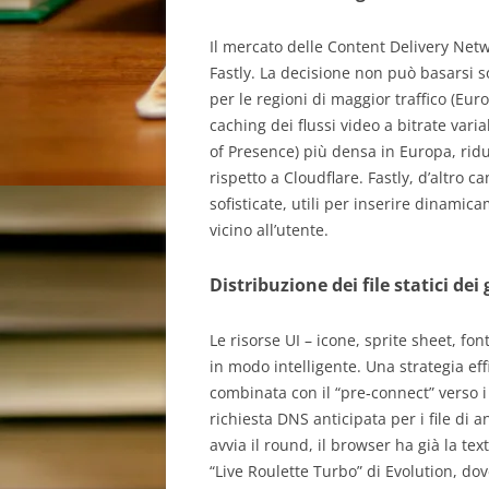
Il mercato delle Content Delivery Ne
Fastly. La decisione non può basarsi 
per le regioni di maggior traffico (Eu
caching dei flussi video a bitrate vari
of Presence) più densa in Europa, rid
rispetto a Cloudflare. Fastly, d’altro 
sofisticate, utili per inserire dinamic
vicino all’utente.
Distribuzione dei file statici dei 
Le risorse UI – icone, sprite sheet, fo
in modo intelligente. Una strategia eff
combinata con il “pre‑connect” verso i 
richiesta DNS anticipata per i file di 
avvia il round, il browser ha già la te
“Live Roulette Turbo” di Evolution, dove