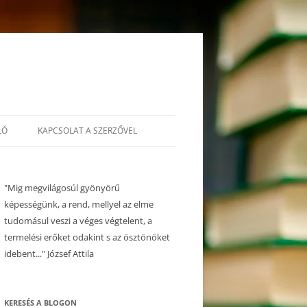
LÓ
KAPCSOLAT A SZERZŐVEL
"Mig megvilágosúl gyönyörű
képességünk, a rend, mellyel az elme
tudomásul veszi a véges végtelent, a
termelési erőket odakint s az ösztönöket
idebent..." József Attila
KERESÉS A BLOGON