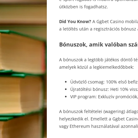
útközben is fogadhatsz.
Did You Know?
A Ggbet Casino mobila
a letöltés után a regisztrációs bónusz
Bónuszok, amik valóban sz
A bónuszok a legtöbb játékos döntő té
amelyek közül a legkiemelkedőbbek:
Üdvözlő csomag: 100% első befiz
Újratöltési bónusz: Heti 10% viss
VIP program: Exkluzív promóciók
A bónuszok feltételei (wagering) átla
helyezkedik el. Emellett a Ggbet Casino
vagy Ethereum használatával azonnali