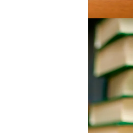
re Info