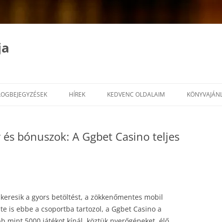
ja
LOGBEJEGYZÉSEK
HÍREK
KEDVENC OLDALAIM
KÖNYVAJÁN
és bónuszok: A Ggbet Casino teljes
keresik a gyors betöltést, a zökkenőmentes mobil
te is ebbe a csoportba tartozol, a Ggbet Casino a
bb mint 5000 játékot kínál, köztük nyerőgépeket, élő