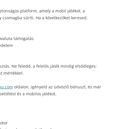
ztonságos platform, amely a mobil játékot, a
gy csomagba sűríti. Ha a következőket keresed:
ovaluta támogatás
védelem
ztás. Ne feledd, a felelős játék mindig elsődleges:
st mértékkel.
hu.com
oldalon, igényeld az üdvözlő bónuszt, és már
etöltést és a mobilos játékot.
otor