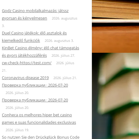
Godz Casino mobilalkalmazás: játssz
gyorsan és kényelmesen
2026. augusztus
3.
Duel Casino játékok: élő asztalok és
kiemelkedő funkciók
2026. augusztus 3.
KinBet Casino élmény: élő chat támogatás
és gyors játékhozzáférés
2026. július 27.
cw-check-https://test.com/
2026. július
21.
Coronavirus disease 2019
2026. július 21.
Проверка публикации · 2026-07-20
2026. július 20.
Проверка публикации · 2026-07-20
2026. július 20.
Conheça os melhores hiper bet casino
games e suas funcionalidades exclusivas
2026. július 19.
So nutzen Sie den Drückglück Bonus Code