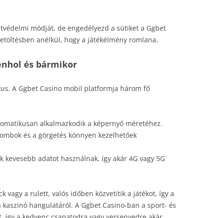
védelmi módját, de engedélyezd a sütiket a Ggbet
betöltésben anélkül, hogy a játékélmény romlana.
enhol és bármikor
xus. A Ggbet Casino mobil platformja három fő
utomatikusan alkalmazkodik a képernyő méretéhez.
 gombok és a görgetés könnyen kezelhetőek
ok kevesebb adatot használnak, így akár 4G vagy 5G
k vagy a rulett, valós időben közvetítik a játékot, így a
 kaszinó hangulatáról. A Ggbet Casino‑ban a sport- és
lt, így a kedvenc csapatodra vagy versenyedre akár