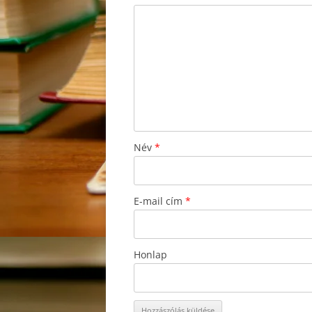
Név
*
E-mail cím
*
Honlap