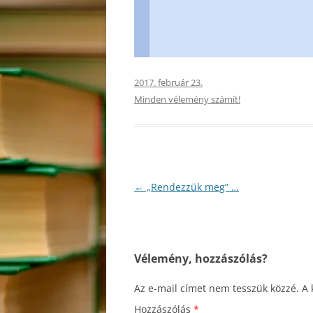
2017. február 23.
Minden vélemény számít!
Bejegyzés
←
„Rendezzük meg” …
navigáció
Vélemény, hozzászólás?
Az e-mail címet nem tesszük közzé.
A 
Hozzászólás
*