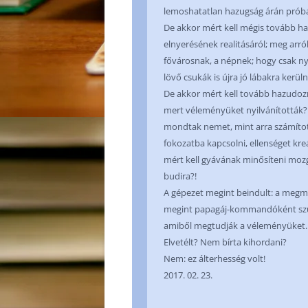
lemoshatatlan hazugság árán próbál
De akkor mért kell mégis tovább ha
elnyerésének realitásáról; meg arró
fővárosnak, a népnek; hogy csak nye
lövő csukák is újra jó lábakra kerül
De akkor mért kell tovább hazudozn
mert véleményüket nyilvánították?
mondtak nemet, mint arra számítot
fokozatba kapcsolni, ellenséget kre
mért kell gyávának minősíteni moz
budira?!
A gépezet megint beindult: a me
megint papagáj-kommandóként szupe
amiből megtudják a véleményüket
Elvetélt? Nem bírta kihordani?
Nem: ez álterhesség volt!
2017. 02. 23.