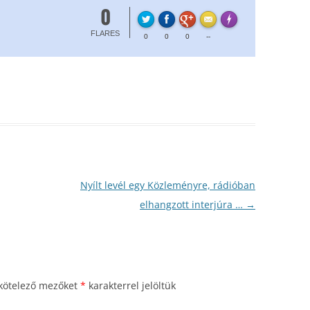
0
FLARE
Made with
More Info
FLARES
0
0
0
--
Nyílt levél egy Közleményre, rádióban
elhangzott interjúra …
→
kötelező mezőket
*
karakterrel jelöltük