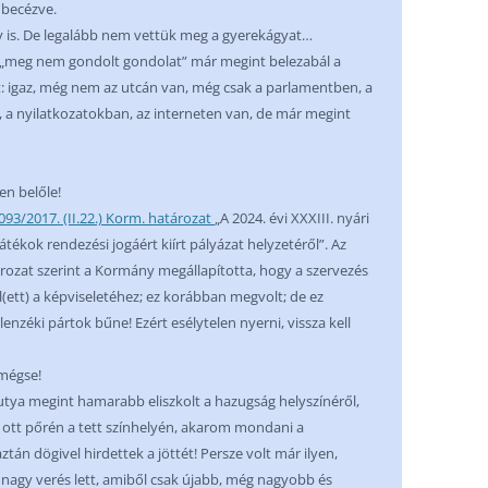
 becézve.
is. De legalább nem vettük meg a gyerekágyat…
 a „meg nem gondolt gondolat” már megint belezabál a
t: igaz, még nem az utcán van, még csak a parlamentben, a
 a nyilatkozatokban, az interneten van, de már megint
n belőle!
93/2017. (II.22.) Korm. határozat
„A 2024. évi XXXIII. nyári
játékok rendezési jogáért kiírt pályázat helyzetéről”. Az
tározat szerint a Kormány megállapította, hogy a szervezés
l(ett) a képviseletéhez; ez korábban megvolt; de ez
lenzéki pártok bűne! Ezért esélytelen nyerni, vissza kell
mégse!
utya megint hamarabb eliszkolt a hazugság helyszínéről,
 ott pőrén a tett színhelyén, akarom mondani a
tán dögivel hirdettek a jöttét! Persze volt már ilyen,
 nagy verés lett, amiből csak újabb, még nagyobb és