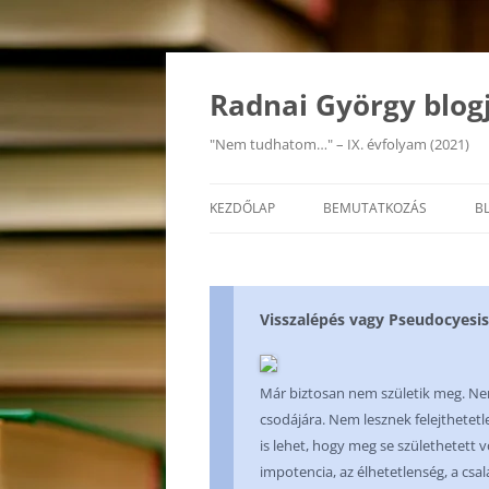
Kilépés
a
tartalomba
Radnai György blog
"Nem tudhatom…" – IX. évfolyam (2021)
KEZDŐLAP
BEMUTATKOZÁS
B
Visszalépés vagy Pseudocyesis
Már biztosan nem születik meg. Nem 
csodájára. Nem lesznek felejthetetlen
is lehet, hogy meg se születhetett v
impotencia, az élhetetlenség, a csa