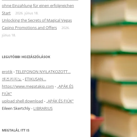
ohne Einzahlung für einen erfolgreichen
Start
2026. július 18.
Unlocking the Secrets of Magical Vegas
Casino Promotions and Offers
2026.
július 18.
LEGUTÓBBI HOZZÁSZÓLÁSOK
erotik
-
TELEFONON NYILATKOZOTT…
샌즈카지노
-
ETIKUSAN…
https://www.megatakip.com
-
„APÁK ÉS
FIÚK”
upload shell download
-
„APÁK ÉS FIÚK”
Eileen Skertchly
-
LIBRARIUS
MEGTALÁL ITT IS