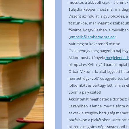
mocskos trükk volt csak – álomnak
Tulajdonképpen most már mindegy 
Viszont az indulat, a gyűlölködés,
’főztünkbe’, már megint kiszabadul
fővárosi közgyűlésben, a médiában,
„
emberből emberbe szalad
”.
Már megint követendő minta!
Csak nehogy még nagyobb baj legye
Akkor most a tények:
megjelent a 10
olimpiai és XVII. nyári paraolimpiai 
Orbán Viktor s. k. által jegyzett ha
nemzeti ügy (volt) és egyetértés kel
fölbomlott és pártügy lett; ami az el
vonni a pályázatot!
Akkor tehát meghozták a döntést: 
Ez rendben is lenne, mert a sánta k
és csak a szegény hazugság maradt
házfalakon a plakátokon. Mert ott az
hiszen a migráns népszavazásból is