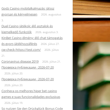
Godz Casino mobilalkalmazás: játssz
gyorsan és kényelmesen
2026. augusztus
3.
Duel Casino játékok: élő asztalok és
kiemelkedő funkciók
2026. augusztus 3.
KinBet Casino élmény: élő chat támogatás
és gyors játékhozzáférés
2026. július 27.
cw-check-https://test.com/
2026. július
21.
Coronavirus disease 2019
2026. július 21.
Проверка публикации · 2026-07-20
2026. július 20.
Проверка публикации · 2026-07-20
2026. július 20.
Conheça os melhores hiper bet casino
games e suas funcionalidades exclusivas
2026. július 19.
So nutzen Sie den Drückglück Bonus Code