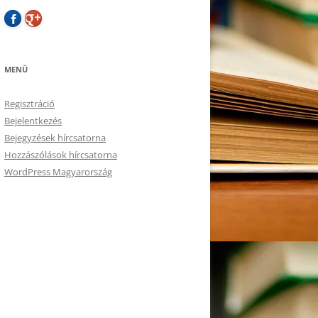
MENÜ
Regisztráció
Bejelentkezés
Bejegyzések hírcsatorna
Hozzászólások hírcsatorna
WordPress Magyarország