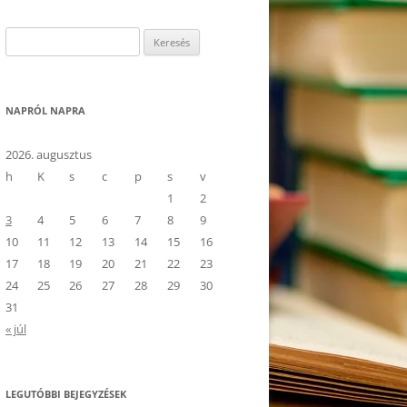
Keresés:
NAPRÓL NAPRA
2026. augusztus
h
K
s
c
p
s
v
1
2
3
4
5
6
7
8
9
10
11
12
13
14
15
16
17
18
19
20
21
22
23
24
25
26
27
28
29
30
31
« júl
LEGUTÓBBI BEJEGYZÉSEK