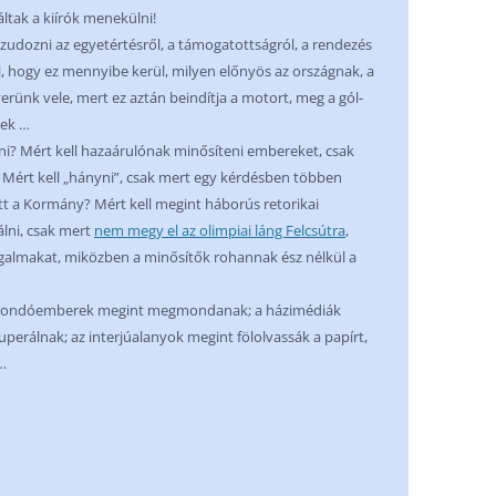
tak a kiírók menekülni!
zudozni az egyetértésről, a támogatottságról, a rendezés
l, hogy ez mennyibe kerül, milyen előnyös az országnak, a
rünk vele, mert ez aztán beindítja a motort, meg a gól-
nek …
i? Mért kell hazaárulónak minősíteni embereket, csak
 Mért kell „hányni”, csak mert egy kérdésben többen
t a Kormány? Mért kell megint háborús retorikai
álni, csak mert
nem megy el az olimpiai láng Felcsútra
,
galmakat, miközben a minősítők rohannak ész nélkül a
gmondóemberek megint megmondanak; a házimédiák
rálnak; az interjúalanyok megint fölolvassák a papírt,
…