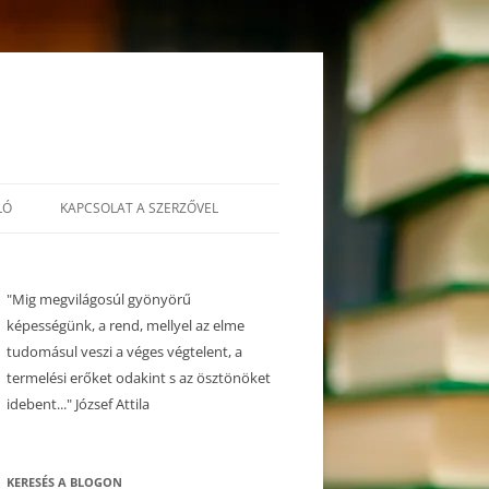
LÓ
KAPCSOLAT A SZERZŐVEL
"Mig megvilágosúl gyönyörű
képességünk, a rend, mellyel az elme
tudomásul veszi a véges végtelent, a
termelési erőket odakint s az ösztönöket
idebent..." József Attila
KERESÉS A BLOGON