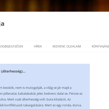
ja
LOGBEJEGYZÉSEK
HÍREK
KEDVENC OLDALAIM
KÖNYVAJÁN
 (álterhesség)…
becézik, nem is mutogatják, a világ se jár majd a
 pillanatai, kabalababái, jelei, kedvenc dalai se. Persze az
olna. Mert csak álterhesség volt: buta kitaláció. Az
ládi konfliktusok takargatására. Mert ez egy ronda, durva,