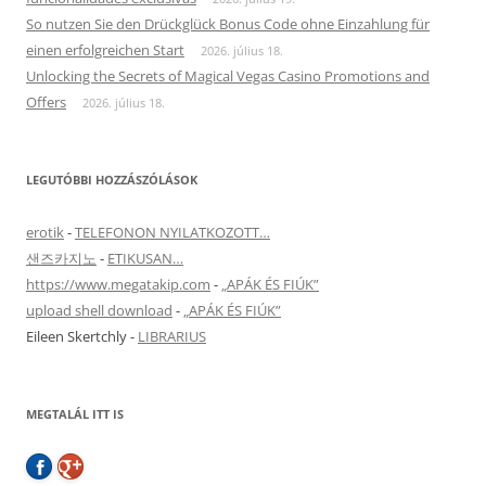
So nutzen Sie den Drückglück Bonus Code ohne Einzahlung für
einen erfolgreichen Start
2026. július 18.
Unlocking the Secrets of Magical Vegas Casino Promotions and
Offers
2026. július 18.
LEGUTÓBBI HOZZÁSZÓLÁSOK
erotik
-
TELEFONON NYILATKOZOTT…
샌즈카지노
-
ETIKUSAN…
https://www.megatakip.com
-
„APÁK ÉS FIÚK”
upload shell download
-
„APÁK ÉS FIÚK”
Eileen Skertchly
-
LIBRARIUS
MEGTALÁL ITT IS