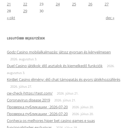
21
22
23
24
25
26
27
28
29
30
« okt
dec »
LEGUTÓBBI BEJEGYZÉSEK
Godz Casino mobilalkalmazás: játssz gyorsan és kényelmesen
2026. augusztus 3.
Duel Casino játékok: élő asztalok és kiemelkedő funkciók
2026.
augusztus 3.
KinBet Casino élmény: élő chat támogatás és gyors játékhozzáférés
2026. július 27.
cw-check-https://test.com/
2026. július 21.
Coronavirus disease 2019
2026. július 21.
Проверка публикации · 2026-07-20
2026. július 20.
Проверка публикации · 2026-07-20
2026. július 20.
Conheça os melhores hiper bet casino games e suas
funcionalidades exclusivas
2026. július 19.