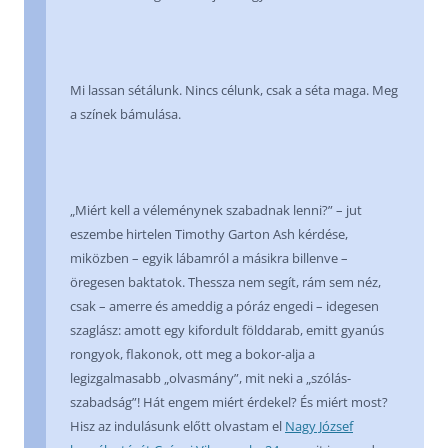
Mi lassan sétálunk. Nincs célunk, csak a séta maga. Meg
a színek bámulása.
„Miért kell a véleménynek szabadnak lenni?” – jut
eszembe hirtelen Timothy Garton Ash kérdése,
miközben – egyik lábamról a másikra billenve –
öregesen baktatok. Thessza nem segít, rám sem néz,
csak – amerre és ameddig a póráz engedi – idegesen
szaglász: amott egy kifordult földdarab, emitt gyanús
rongyok, flakonok, ott meg a bokor-alja a
legizgalmasabb „olvasmány”, mit neki a „szólás-
szabadság”! Hát engem miért érdekel? És miért most?
Hisz az indulásunk előtt olvastam el
Nagy József