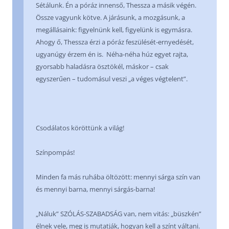
Sétálunk. Én a póráz innenső, Thessza a másik végén.
Össze vagyunk kötve. A járásunk, a mozgásunk, a
megállásaink: figyelnünk kell, figyelünk is egymásra.
Ahogy ő, Thessza érzi a póráz feszülését-ernyedését,
ugyanúgy érzem én is. Néha-néha húz egyet rajta,
gyorsabb haladásra ösztökél, máskor – csak
egyszerűen – tudomásul veszi „a véges végtelent”.
Csodálatos köröttünk a világ!
Színpompás!
Minden fa más ruhába öltözött: mennyi sárga szín van
és mennyi barna, mennyi sárgás-barna!
„Náluk” SZÓLÁS-SZABADSÁG van, nem vitás: „büszkén”
élnek vele, meg is mutatják, hogyan kell a színt váltani.