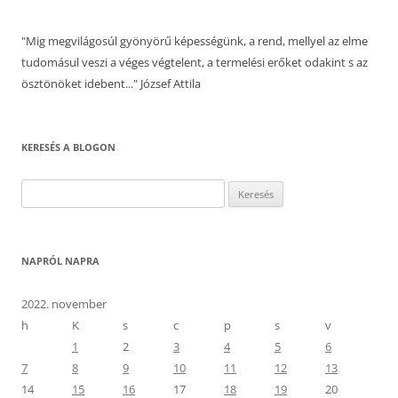
"Mig megvilágosúl gyönyörű képességünk, a rend, mellyel az elme
tudomásul veszi a véges végtelent, a termelési erőket odakint s az
ösztönöket idebent..." József Attila
KERESÉS A BLOGON
Keresés:
NAPRÓL NAPRA
2022. november
h
K
s
c
p
s
v
1
2
3
4
5
6
7
8
9
10
11
12
13
14
15
16
17
18
19
20