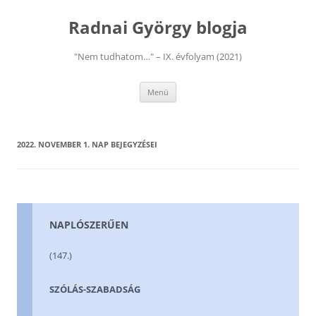
Kilépés
a
Radnai György blogja
tartalomba
"Nem tudhatom…" – IX. évfolyam (2021)
Menü
2022. NOVEMBER 1.
NAP BEJEGYZÉSEI
NAPLÓSZERŰEN
(147.)
SZÓLÁS-SZABADSÁG