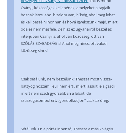
beszélgetését Csányi Vilmossal a 24-en
, mit is mond
Csányi, közösségek kellenének, amelyeket a tagjaik
hoznak létre, ahol bizalom van, hűség, ahol meg lehet
és kell beszélni honnan és hová igyekszünk majd, miért
oda és nem másfelé. De hisz ez ugyanarról beszél az
interjúban Csányi is: ahol van közösség, ott van
SZÓLÁS-SZABADSÁG is! Ahol meg nincs, ott valódi
közösség sincs!
Csak sétálunk, nem beszélünk: Thessza most vissza-
battyog hozzám, leül, nem érti, miért lassult le a gazdi,
miért nem szedi gyorsabban a lábait, de
szuszogásomból ért, „gondolkodjon” csak az öreg.
Sétálunk. Én a póráz innenső, Thessza a másik végén.