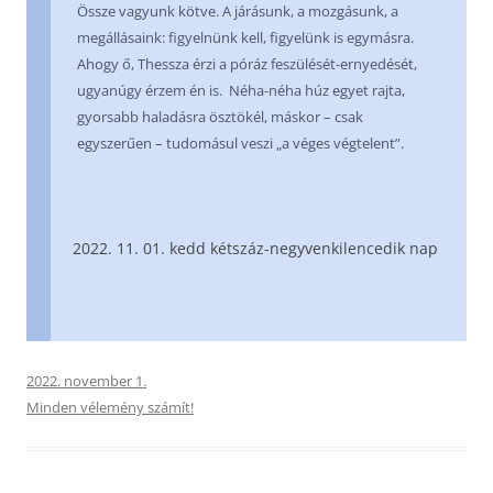
Össze vagyunk kötve. A járásunk, a mozgásunk, a
megállásaink: figyelnünk kell, figyelünk is egymásra.
Ahogy ő, Thessza érzi a póráz feszülését-ernyedését,
ugyanúgy érzem én is. Néha-néha húz egyet rajta,
gyorsabb haladásra ösztökél, máskor – csak
egyszerűen – tudomásul veszi „a véges végtelent”.
11. 01. kedd kétszáz-negyvenkilencedik nap
2022. november 1.
Minden vélemény számít!