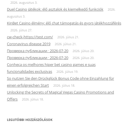
2026. augusztus 3.
Duel Casino játékok: élő asztalok és kiemelkedő funkciók
2026.
augusztus 3.
KinBet Casino élmény: élő chat támogatás és gyors játékhozzáférés
2026. július 27.
cw-check-https://test.com/
2026. július 21.
Coronavirus disease 2019
2026. július 21.
Проверка публикации · 2026-07-20
2026. július 20.
Проверка публикации · 2026-07-20
2026. július 20.
Conheça os melhores hiper bet casino games e suas
funcionalidades exclusivas
2026. július 19.
So nutzen Sie den Drückglück Bonus Code ohne Einzahlung für
einen erfolgreichen Start
2026. július 18.
Unlocking the Secrets of Magical Vegas Casino Promotions and
Offers
2026. július 18.
LEGUTÓBBI HOZZÁSZÓLÁSOK