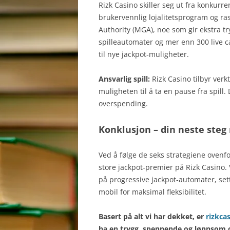
Rizk Casino skiller seg ut fra konkurr
brukervennlig lojalitetsprogram og ras
Authority (MGA), noe som gir ekstra tr
spilleautomater og mer enn 300 live ca
til nye jackpot‑muligheter.
Ansvarlig spill:
Rizk Casino tilbyr ver
muligheten til å ta en pause fra spill.
overspending.
Konklusjon – din neste steg
Ved å følge de seks strategiene ovenfo
store jackpot‑premier på Rizk Casino. 
på progressive jackpot‑automater, sett
mobil for maksimal fleksibilitet.
Basert på alt vi har dekket, er
rizkca
ha en trygg, spennende og lønnsom c