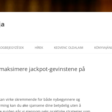
ja
LOGBEJEGYZÉSEK
HÍREK
KEDVENC OLDALAIM
KÖNYVAJÁN
å maksimere jackpot‑gevinstene på
 kan virke skremmende for både nybegynnere og
ærming kan du øke sjansene dine betydelig uten å
ne guiden går vi gjennom seks praktiske strategier som