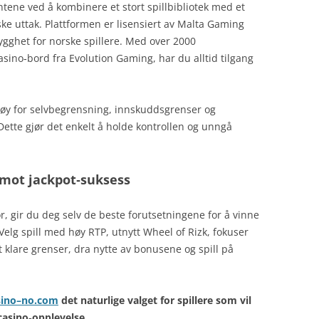
entene ved å kombinere et stort spillbibliotek med et
ke uttak. Plattformen er lisensiert av Malta Gaming
ygghet for norske spillere. Med over 2000
sino‑bord fra Evolution Gaming, har du alltid tilgang
ktøy for selvbegrensning, innskuddsgrenser og
 Dette gjør det enkelt å holde kontrollen og unngå
 mot jackpot‑suksess
r, gir du deg selv de beste forutsetningene for å vinne
Velg spill med høy RTP, utnytt Wheel of Rizk, fokuser
 klare grenser, dra nytte av bonusene og spill på
sino–no.com
det naturlige valget for spillere som vil
asino‑opplevelse.