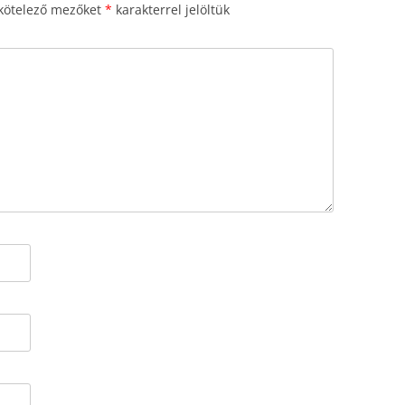
kötelező mezőket
*
karakterrel jelöltük