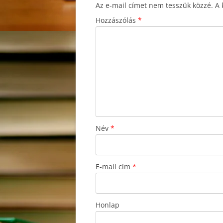
Az e-mail címet nem tesszük közzé.
A 
Hozzászólás
*
Név
*
E-mail cím
*
Honlap