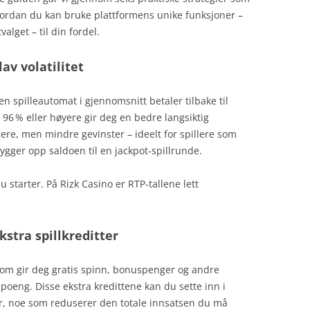
hvordan du kan bruke plattformens unike funksjoner –
alget – til din fordel.
lav volatilitet
en spilleautomat i gjennomsnitt betaler tilbake til
å 96 % eller høyere gir deg en bedre langsiktig
igere, men mindre gevinster – ideelt for spillere som
ygger opp saldoen til en jackpot‑spillrunde.
 starter. På Rizk Casino er RTP‑tallene lett
kstra spillkreditter
 som gir deg gratis spinn, bonuspenger og andre
oeng. Disse ekstra kredittene kan du sette inn i
er, noe som reduserer den totale innsatsen du må