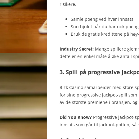
risikere.
Samle poeng ved hver innsats
Snu hjulet når du har nok poeng
Bruk de gratis kredittene på hø
Industry Secret:
Mange spillere glemme
dette er en enkel måte å øke antall sp
3. Spill på progressive jack
Rizk Casino samarbeider med store sp
for sine progressive jackpot‑spill som
av de største premiene i bransjen, og
Did You Know?
Progressive jackpot‑sp
innsats som går til jackpot‑potten, så 