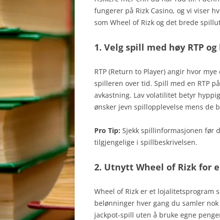
fungerer på Rizk Casino, og vi viser 
som Wheel of Rizk og det brede spillutv
1. Velg spill med høy RTP og 
RTP (Return to Player) angir hvor mye 
spilleren over tid. Spill med en RTP p
avkastning. Lav volatilitet betyr hypp
ønsker jevn spillopplevelse mens de b
Pro Tip:
Sjekk spillinformasjonen før du
tilgjengelige i spillbeskrivelsen.
2. Utnytt Wheel of Rizk for e
Wheel of Rizk er et lojalitetsprogram
belønninger hver gang du samler nok p
jackpot‑spill uten å bruke egne peng