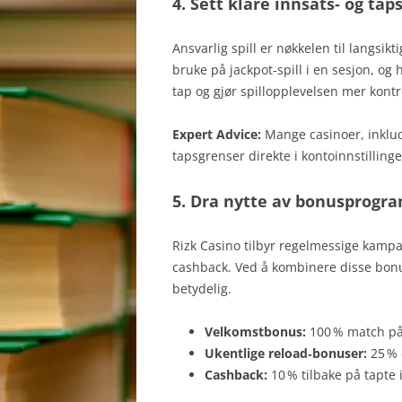
4. Sett klare innsats‑ og tap
Ansvarlig spill er nøkkelen til langsik
bruke på jackpot‑spill i en sesjon, og
tap og gjør spillopplevelsen mer kontro
Expert Advice:
Mange casinoer, inklude
tapsgrenser direkte i kontoinnstilling
5. Dra nytte av bonusprog
Rizk Casino tilbyr regelmessige kampa
cashback. Ved å kombinere disse bonu
betydelig.
Velkomstbonus:
100 % match på 
Ukentlige reload‑bonuser:
25 % 
Cashback:
10 % tilbake på tapte