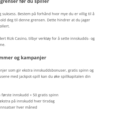
sgrenser før du spiller
tig suksess. Bestem på forhånd hvor mye du er villig til å
 hold deg til denne grensen. Dette hindrer at du jager
llert.
rt Rizk Casino, tilbyr verktøy for å sette innskudds‑ og
ene.
rammer og kampanjer
njer som gir ekstra innskuddsbonuser, gratis spinn og
sene med jackpot‑spill kan du øke spillkapitalen din
første innskudd + 50 gratis spinn
ekstra på innskudd hver tirsdag
 innsatser hver måned