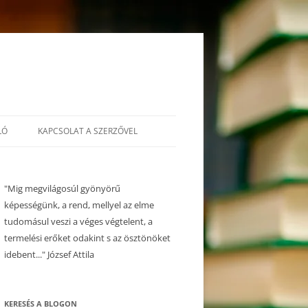
LÓ
KAPCSOLAT A SZERZŐVEL
"Mig megvilágosúl gyönyörű
képességünk, a rend, mellyel az elme
tudomásul veszi a véges végtelent, a
termelési erőket odakint s az ösztönöket
idebent..." József Attila
KERESÉS A BLOGON