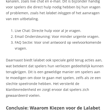
kanalen, zoals live chat en e-mail. Dit is bijzonder handig
voor spelers die direct hulp nodig hebben bij hun vragen
of problemen, zoals het
lalabet inloggen
of het aanvragen
van een uitbetaling.
Live Chat: Directe hulp voor al je vragen.
Email Ondersteuning: Voor minder urgente vragen.
FAQ Sectie: Voor snel antwoord op veelvoorkomende
vragen.
Daarnaast biedt lalabet ook speciale geld terug acties aan,
wat betekent dat spelers hun verliezen gedeeltelijk kunnen
terugkrijgen. Dit is een geweldige manier om spelers aan
te moedigen om door te gaan met spelen, zelfs als ze een
slechte speelronde hebben. Het versterkt de
klanttevredenheid en zorgt ervoor dat spelers zich
gewaardeerd voelen.
Conclusie: Waarom Kiezen voor de Lalabet