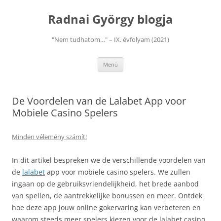
Kilépés
a
Radnai György blogja
tartalomba
"Nem tudhatom…" – IX. évfolyam (2021)
Menü
De Voordelen van de Lalabet App voor
Mobiele Casino Spelers
Minden vélemény számít!
In dit artikel bespreken we de verschillende voordelen van
de
lalabet
app voor mobiele casino spelers. We zullen
ingaan op de gebruiksvriendelijkheid, het brede aanbod
van spellen, de aantrekkelijke bonussen en meer. Ontdek
hoe deze app jouw online gokervaring kan verbeteren en
waarom steeds meer spelers kiezen voor de lalabet casino