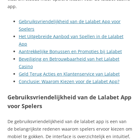
app.
Gebruiksvriendelijkheid van de Lalabet App voor
Spelers
Het Uitgebreide Aanbod van Spellen in de Lalabet
App
Aantrekkelijke Bonussen en Promoties bij Lalabet
Beveiliging en Betrouwbaarheid van het Lalabet
Casino
Geld Terug Acties en Klantenservice van Lalabet
Conclusie: Waarom Kiezen voor de Lalabet App?
Gebruiksvriendelijkheid van de Lalabet App
voor Spelers
De gebruiksvriendelijkheid van de lalabet app is een van
de belangrijkste redenen waarom spelers ervoor kiezen om
mobiel te gokken. De interface is overzichtelijk en intuïtief,