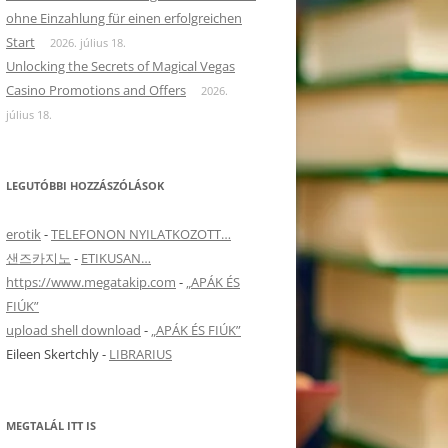
ohne Einzahlung für einen erfolgreichen
Start
2026. július 18.
Unlocking the Secrets of Magical Vegas
Casino Promotions and Offers
2026.
július 18.
LEGUTÓBBI HOZZÁSZÓLÁSOK
erotik
-
TELEFONON NYILATKOZOTT…
샌즈카지노
-
ETIKUSAN…
https://www.megatakip.com
-
„APÁK ÉS
FIÚK”
upload shell download
-
„APÁK ÉS FIÚK”
Eileen Skertchly
-
LIBRARIUS
MEGTALÁL ITT IS