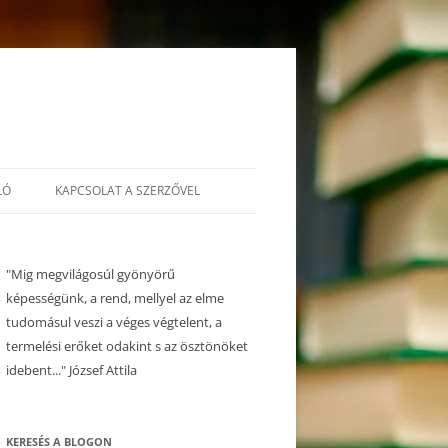
LÓ
KAPCSOLAT A SZERZŐVEL
"Mig megvilágosúl gyönyörű
képességünk, a rend, mellyel az elme
tudomásul veszi a véges végtelent, a
termelési erőket odakint s az ösztönöket
idebent..." József Attila
KERESÉS A BLOGON