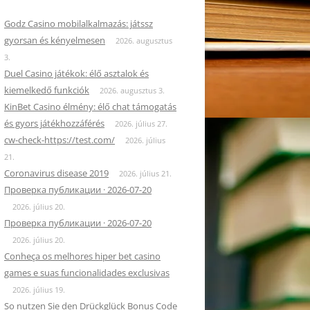
Godz Casino mobilalkalmazás: játssz
gyorsan és kényelmesen
2026. augusztus
3.
Duel Casino játékok: élő asztalok és
kiemelkedő funkciók
2026. augusztus 3.
KinBet Casino élmény: élő chat támogatás
és gyors játékhozzáférés
2026. július 27.
cw-check-https://test.com/
2026. július
21.
Coronavirus disease 2019
2026. július 21.
Проверка публикации · 2026-07-20
2026. július 20.
Проверка публикации · 2026-07-20
2026. július 20.
Conheça os melhores hiper bet casino
games e suas funcionalidades exclusivas
2026. július 19.
So nutzen Sie den Drückglück Bonus Code