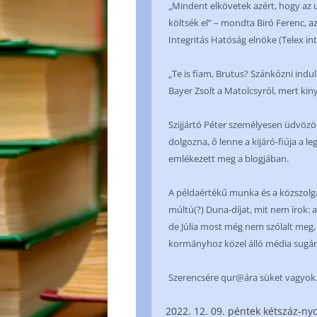
„Mindent elkövetek azért, hogy az
költsék el” – mondta Biró Ferenc, a
Integritás Hatóság elnöke (Telex in
„Te is fiam, Brutus? Szánkózni indul
Bayer Zsolt a Matolcsyról, mert kinyi
Szijjártó Péter személyesen üdvözöl
dolgozna, ő lenne a kijáró-fiúja a l
emlékezett meg a blogjában.
A példaértékű munka és a közszolgá
múltú(?) Duna-díjat, mit nem írok: a
de Júlia most még nem szólalt meg, 
kormányhoz közel álló média sugár
Szerencsére qur@ára süket vagyo
12. 09. péntek kétszáz-ny