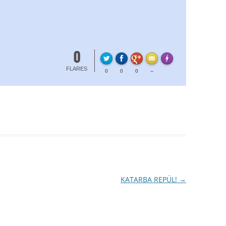
0
FLARE
Made with
More Info
FLARES
0
0
0
--
KATARBA REPÜL!
→