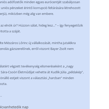
 uniós adófizetők minden egyes eurócentjét szabályosan
z uniós pénzeket érintő korrupció feltárására létrehozott
terjú), miközben még alig van embere.
 az elnök úr? Húzzon sálat, hideg lesz…” – így fenyegetőzik
totta a száját.
te Mészáros Lőrinc új vállalkozását, mintha jutalékra
egendás gázszerelőnek, erről viszont Bayer Zsolt nem
latért végzett tevékenység elismeréseként a „nagy
 Sára-Csoóri Életműdíjat vehette át Kudlik Júlia „példakép”,
önálló estjeit viszont a választási „harcban” minden
ozta.
k…
olcvanhetedik nap