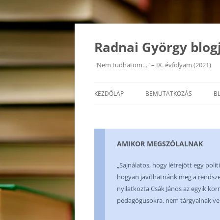
Kilépés
a
tartalomba
Radnai György blog
"Nem tudhatom…" – IX. évfolyam (2021)
KEZDŐLAP
BEMUTATKOZÁS
B
AMIKOR MEGSZÓLALNAK
„Sajnálatos, hogy létrejött egy polit
hogyan javíthatnánk meg a rendsze
nyilatkozta Csák János az egyik k
pedagógusokra, nem tárgyalnak ve