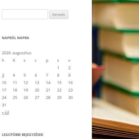
Keresés:
NAPRÓL NAPRA
2026. augusztus
h
K
s
c
p
s
v
1
2
3
4
5
6
7
8
9
10
11
12
13
14
15
16
17
18
19
20
21
22
23
24
25
26
27
28
29
30
31
« júl
LEGUTÓBBI BEJEGYZÉSEK