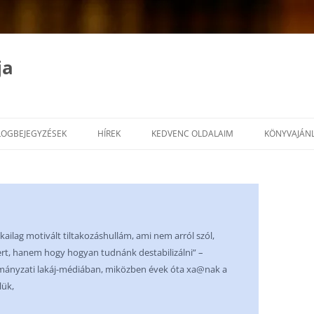
ja
LOGBEJEGYZÉSEK
HÍREK
KEDVENC OLDALAIM
KÖNYVAJÁN
ikailag motivált tiltakozáshullám, ami nem arról szól,
rt, hanem hogy hogyan tudnánk destabilizálni” –
ormányzati lakáj-médiában, miközben évek óta xa@nak a
lük,