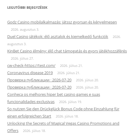
LEGUTÓBBI BEJEGYZÉSEK
Godz Casino mobilalkalmazás: játssz gyorsan és kényelmesen
2026. augusztus 3.
Duel Casino játékok: élő asztalok és kiemelkedő funkciók
2026.
augusztus 3.
KinBet Casino élmény: élő chat támogatás és gyors játékhozzáférés
2026. július 27.
cw-check-https://test.com/
2026. július 21.
Coronavirus disease 2019
2026. július 21.
Проверка публикации · 2026-07-20
2026. július 20.
Проверка публикации · 2026-07-20
2026. július 20.
Conheça os melhores hiper bet casino games e suas
funcionalidades exclusivas
2026. július 19.
So nutzen Sie den Drückglück Bonus Code ohne Einzahlung für
einen erfolgreichen Start
2026. július 18.
Unlocking the Secrets of Magical Vegas Casino Promotions and
Offers
2026. július 18.