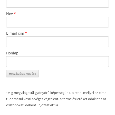
Név
*
E-mail cím
*
Honlap
"Mig megvilágosúl gyönyörű képességünk, a rend, mellyel az elme
tudomásul veszi a véges végtelent, a termelési erőket odakint s az
ösztönöket idebent..." József Attila