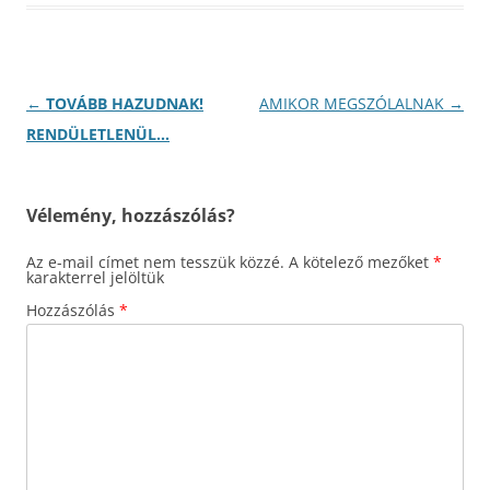
Bejegyzés
←
TOVÁBB HAZUDNAK!
AMIKOR MEGSZÓLALNAK
→
navigáció
RENDÜLETLENÜL…
Vélemény, hozzászólás?
Az e-mail címet nem tesszük közzé.
A kötelező mezőket
*
karakterrel jelöltük
Hozzászólás
*