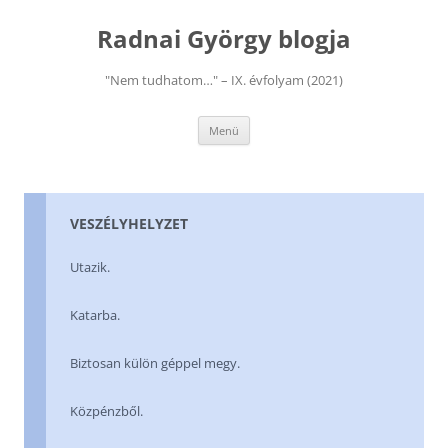
Kilépés
a
Radnai György blogja
tartalomba
"Nem tudhatom…" – IX. évfolyam (2021)
Menü
VESZÉLYHELYZET
Utazik.
Katarba.
Biztosan külön géppel megy.
Közpénzből.