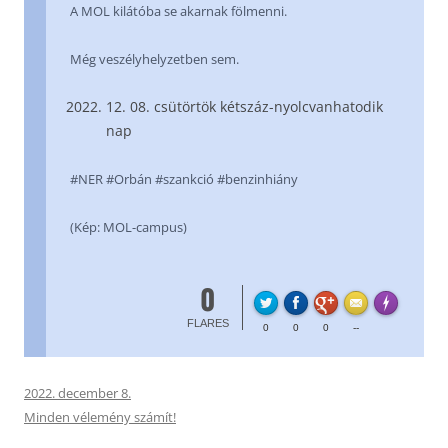
A MOL kilátóba se akarnak fölmenni.
Még veszélyhelyzetben sem.
12. 08. csütörtök kétszáz-nyolcvanhatodik
nap
#NER #Orbán #szankció #benzinhiány
(Kép: MOL-campus)
0
FL
Made with
FLARES
0
0
0
--
2022. december 8.
Minden vélemény számít!