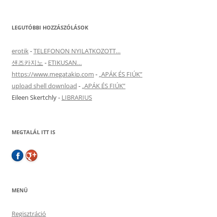
LEGUTÓBBI HOZZÁSZÓLÁSOK
erotik
-
TELEFONON NYILATKOZOTT…
샌즈카지노
-
ETIKUSAN…
https://www.megatakip.com
-
„APÁK ÉS FIÚK”
upload shell download
-
„APÁK ÉS FIÚK”
Eileen Skertchly
-
LIBRARIUS
MEGTALÁL ITT IS
MENÜ
Regisztráció