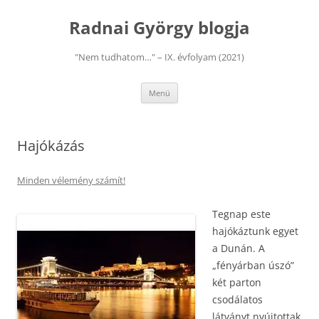
Kilépés
a
Radnai György blogja
tartalomba
"Nem tudhatom…" – IX. évfolyam (2021)
Menü
Hajókázás
Minden vélemény számít!
Tegnap este
hajókáztunk egyet
a Dunán. A
„fényárban úszó”
két parton
csodálatos
látványt nyújtottak