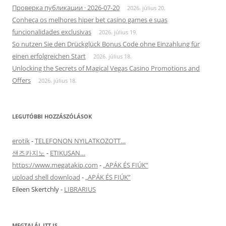
Проверка публикации · 2026-07-20
2026. július 20.
Conheça os melhores hiper bet casino games e suas
funcionalidades exclusivas
2026. július 19.
So nutzen Sie den Drückglück Bonus Code ohne Einzahlung für
einen erfolgreichen Start
2026. július 18.
Unlocking the Secrets of Magical Vegas Casino Promotions and
Offers
2026. július 18.
LEGUTÓBBI HOZZÁSZÓLÁSOK
erotik
-
TELEFONON NYILATKOZOTT…
샌즈카지노
-
ETIKUSAN…
https://www.megatakip.com
-
„APÁK ÉS FIÚK”
upload shell download
-
„APÁK ÉS FIÚK”
Eileen Skertchly
-
LIBRARIUS
MEGTALÁL ITT IS