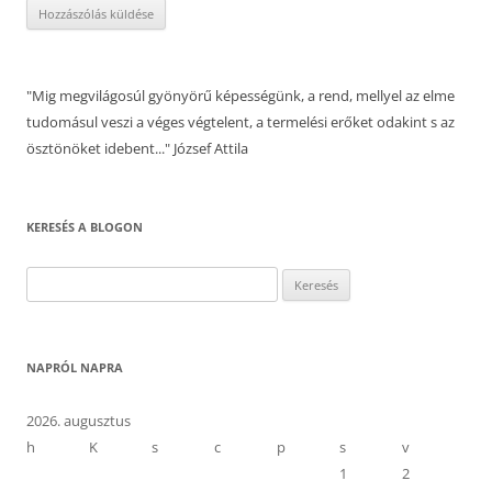
"Mig megvilágosúl gyönyörű képességünk, a rend, mellyel az elme
tudomásul veszi a véges végtelent, a termelési erőket odakint s az
ösztönöket idebent..." József Attila
KERESÉS A BLOGON
Keresés:
NAPRÓL NAPRA
2026. augusztus
h
K
s
c
p
s
v
1
2