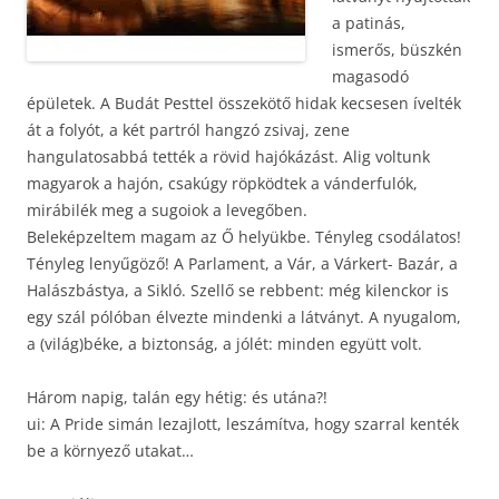
a patinás,
ismerős, büszkén
magasodó
épületek. A Budát Pesttel összekötő hidak kecsesen ívelték
át a folyót, a két partról hangzó zsivaj, zene
hangulatosabbá tették a rövid hajókázást. Alig voltunk
magyarok a hajón, csakúgy röpködtek a vánderfulók,
mirábilék meg a sugoiok a levegőben.
Beleképzeltem magam az Ő helyükbe. Tényleg csodálatos!
Tényleg lenyűgöző! A Parlament, a Vár, a
Várkert- Bazár, a
Halászbástya, a Sikló. Szellő se rebbent: még kilenckor is
egy szál pólóban élvezte mindenki a látványt. A nyugalom,
a (világ)béke, a biztonság, a jólét: minden együtt volt.
Három napig, talán egy hétig: és utána?!
ui: A Pride simán lezajlott, leszámítva, hogy szarral kenték
be a környező utakat…