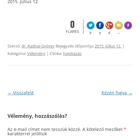
2015. július 12.
0
Made wi
FLARES
0
0
0
--
Szerző:
dr. Radnai György
Bejegyzés időpontja:
2015. július 12.
|
Kategória:
Vélemény
| Címke:
hajókázás
Bejegyzés
←
Visszafelé
Kézen fogva
→
navigáció
Vélemény, hozzászólás?
Az e-mail címet nem tesszük közzé.
A kötelező mezőket
*
karakterrel jelöltük