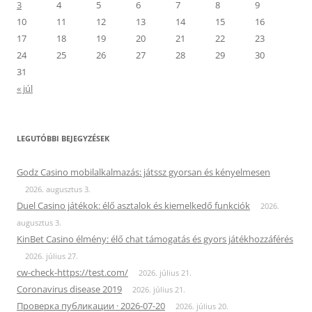
3
4
5
6
7
8
9
10
11
12
13
14
15
16
17
18
19
20
21
22
23
24
25
26
27
28
29
30
31
« júl
LEGUTÓBBI BEJEGYZÉSEK
Godz Casino mobilalkalmazás: játssz gyorsan és kényelmesen
2026. augusztus 3.
Duel Casino játékok: élő asztalok és kiemelkedő funkciók
2026.
augusztus 3.
KinBet Casino élmény: élő chat támogatás és gyors játékhozzáférés
2026. július 27.
cw-check-https://test.com/
2026. július 21.
Coronavirus disease 2019
2026. július 21.
Проверка публикации · 2026-07-20
2026. július 20.