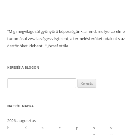
"Mig megvilágosúl gyönyörű képességünk, a rend, mellyel az elme
tudomásul veszi a véges végtelent, a termelési erőket odakint s az
ösztönöket idebent..." József Attila
KERESÉS A BLOGON
Keresés:
NAPRÓL NAPRA
2026. augusztus
h
K
s
c
p
s
v